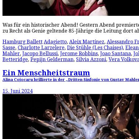
Was für ein historischer Abend! Gestern Abend premierte
zu Recht als Genie geltende 85-Jährige die Leitung dort 
Hamburg Ballett
Adagietto
,
Aleix Martínez
,
Alessandro F
Sasse
,
Charlotte Larzelere
,
Die Stühle (Les Chaises)
,
Elean
Mahler
,
Jacopo Bellussi
,
Jerome Robbins
,
Joao Santana
,
Jo
Betteridge
,
Pepijn Gelderman
,
Silvia Azzoni
,
Vera Volkov
Ein Menschheitstraum
Alina Cojocaru brillierte in der „Dritten Sinfonie von Gustav Mah
15. Juni 2024