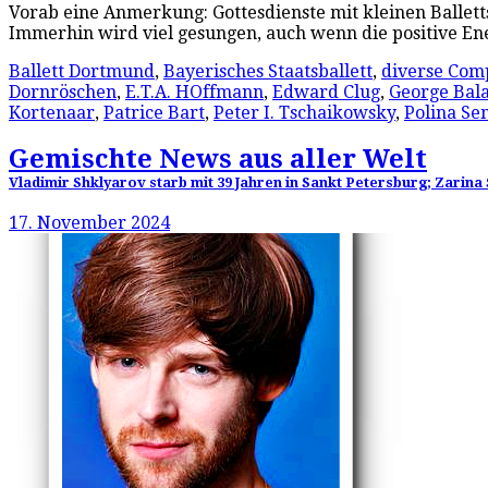
Vorab eine Anmerkung: Gottesdienste mit kleinen Balletts
Immerhin wird viel gesungen, auch wenn die positive En
Ballett Dortmund
,
Bayerisches Staatsballett
,
diverse Com
Dornröschen
,
E.T.A. HOffmann
,
Edward Clug
,
George Bal
Kortenaar
,
Patrice Bart
,
Peter I. Tschaikowsky
,
Polina Se
Gemischte News aus aller Welt
Vladimir Shklyarov starb mit 39 Jahren in Sankt Petersburg; Zarin
17. November 2024