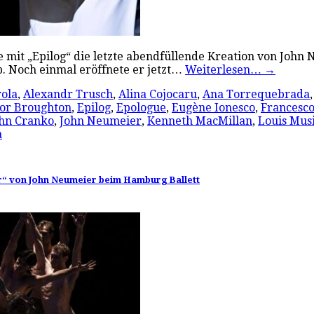
 mit „Epilog“ die letzte abendfüllende Kreation von John
ab. Noch einmal eröffnete er jetzt…
Weiterlesen…
→
rola
,
Alexandr Trusch
,
Alina Cojocaru
,
Ana Torrequebrada
or Broughton
,
Epilog
,
Epologue
,
Eugène Ionesco
,
Francesco
hn Cranko
,
John Neumeier
,
Kenneth MacMillan
,
Louis Mus
a
ler“ von John Neumeier beim Hamburg Ballett