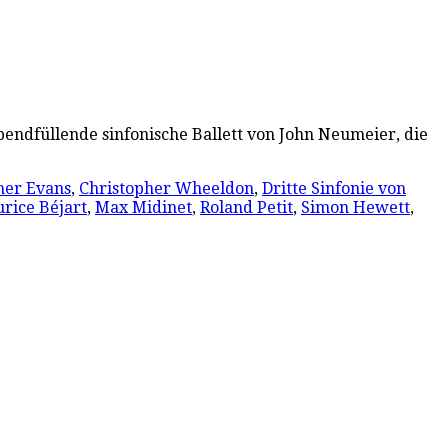
endfüllende sinfonische Ballett von John Neumeier, die
her Evans
,
Christopher Wheeldon
,
Dritte Sinfonie von
rice Béjart
,
Max Midinet
,
Roland Petit
,
Simon Hewett
,