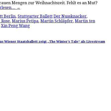
n rauen Mengen zur Weihnachtszeit. Fehlt es an Mut?
erlesen…
→
tt Berlin
,
Stuttgarter Ballett
Der Nussknacker
,
 Rose
,
Marius Petipa
,
Martin Schläpfer
,
Martin ten
,
Xin Peng Wang
as Wiener Staatsballett zeigt „The Winter’s Tale“ als Livestream