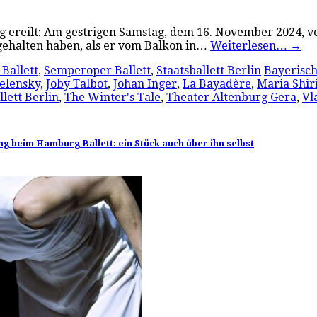
urg ereilt: Am gestrigen Samstag, dem 16. November 2024, v
 gehalten haben, als er vom Balkon in…
Weiterlesen…
→
Ballett
,
Semperoper Ballett
,
Staatsballett Berlin
Bayerisch
Zelensky
,
Joby Talbot
,
Johan Inger
,
La Bayadère
,
Maria Shir
llett Berlin
,
The Winter's Tale
,
Theater Altenburg Gera
,
Vl
g beim Hamburg Ballett: ein Stück auch über ihn selbst