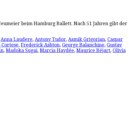
 Neumeier beim Hamburg Ballett. Nach 51 Jahren gibt der
,
Anna Laudere
,
Antony Tudor
,
Asmik Grigorian
,
Caspar
 Cortese
,
Frederick Ashton
,
George Balanchine
,
Gustav
in
,
Madoka Sugai
,
Marcia Haydée
,
Maurice Béjart
,
Olivia