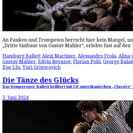
An Pauken und Trompeten herrscht hier kein Mangel, und
„Dritte Sinfonie von Gustav Mahler“, erlebte fast auf de
Hamburg Ballett
Aleix Martínez
,
Alessandro Frola
,
Alina 
Gustav Mahler
,
Edvin Revazov
,
Florian Pohl
,
George Bala
Xue LIn
,
Yuri Grigorovich
Die Tänze des Glücks
Das Semperoper Ballett brilliert mit US-amerikanischen „Classics“
3. Juni 2024