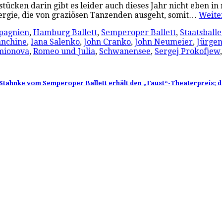
tücken darin gibt es leider auch dieses Jahr nicht eben i
ergie, die von graziösen Tanzenden ausgeht, somit…
Weit
pagnien
,
Hamburg Ballett
,
Semperoper Ballett
,
Staatsballe
anchine
,
Iana Salenko
,
John Cranko
,
John Neumeier
,
Jürgen
mionova
,
Romeo und Julia
,
Schwanensee
,
Sergej Prokofjew
a Stahnke vom Semperoper Ballett erhält den „Faust“-Theaterpreis; d