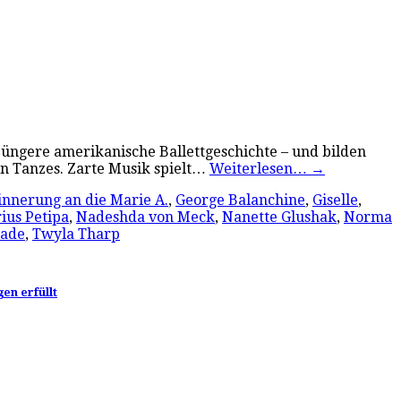
jüngere amerikanische Ballettgeschichte – und bilden
n Tanzes. Zarte Musik spielt…
Weiterlesen…
→
innerung an die Marie A.
,
George Balanchine
,
Giselle
,
ius Petipa
,
Nadeshda von Meck
,
Nanette Glushak
,
Norma
nade
,
Twyla Tharp
en erfüllt