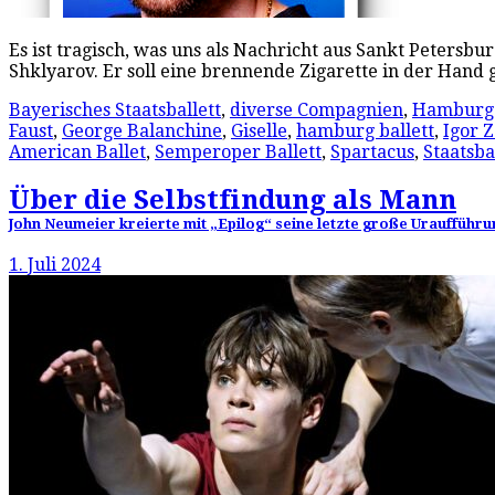
Es ist tragisch, was uns als Nachricht aus Sankt Petersb
Shklyarov. Er soll eine brennende Zigarette in der Hand
Bayerisches Staatsballett
,
diverse Compagnien
,
Hamburg 
Faust
,
George Balanchine
,
Giselle
,
hamburg ballett
,
Igor 
American Ballet
,
Semperoper Ballett
,
Spartacus
,
Staatsba
Über die Selbstfindung als Mann
John Neumeier kreierte mit „Epilog“ seine letzte große Uraufführun
1. Juli 2024