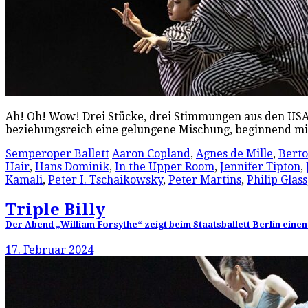
Ah! Oh! Wow! Drei Stücke, drei Stimmungen aus den USA i
beziehungsreich eine gelungene Mischung, beginnend mit
Semperoper Ballett
Aaron Copland
,
Agnes de Mille
,
Berto
Hair
,
Hans Dominik
,
In the Upper Room
,
Jennifer Tipton
,
Kamali
,
Peter I. Tschaikowsky
,
Peter Martins
,
Philip Glass
Triple Billy
Der Abend „William Forsythe“ zeigt beim Staatsballett Berlin einen
17. Februar 2024