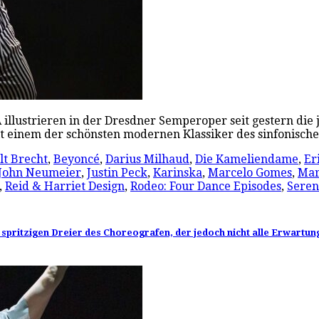
llustrieren in der Dresdner Semperoper seit gestern die 
 einem der schönsten modernen Klassiker des sinfonische
lt Brecht
,
Beyoncé
,
Darius Milhaud
,
Die Kameliendame
,
Er
John Neumeier
,
Justin Peck
,
Karinska
,
Marcelo Gomes
,
Mar
,
Reid & Harriet Design
,
Rodeo: Four Dance Episodes
,
Sere
 spritzigen Dreier des Choreografen, der jedoch nicht alle Erwartung