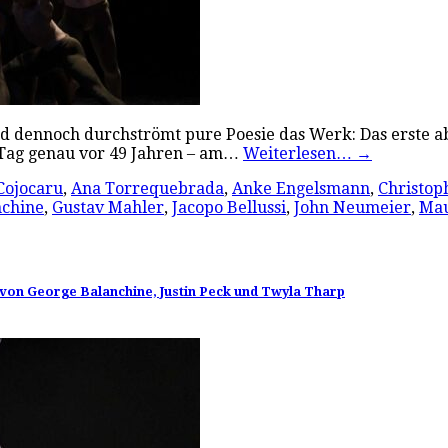
 dennoch durchströmt pure Poesie das Werk: Das erste ab
n Tag genau vor 49 Jahren – am…
Weiterlesen…
→
Cojocaru
,
Ana Torrequebrada
,
Anke Engelsmann
,
Christop
nchine
,
Gustav Mahler
,
Jacopo Bellussi
,
John Neumeier
,
Mau
 von George Balanchine, Justin Peck und Twyla Tharp