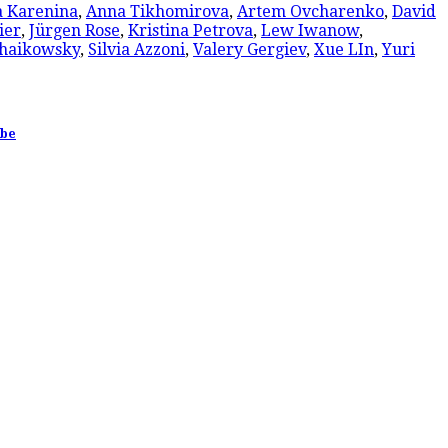
 Karenina
,
Anna Tikhomirova
,
Artem Ovcharenko
,
David
ier
,
Jürgen Rose
,
Kristina Petrova
,
Lew Iwanow
,
schaikowsky
,
Silvia Azzoni
,
Valery Gergiev
,
Xue LIn
,
Yuri
ebe