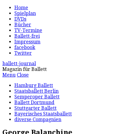
Home
Spielplan
DVDs
Bücher
TV-Termine
Ballett-frei
Impressum
facebook
Twitter
ballett-journal
Magazin für Ballett
Menu
Close
Hamburg Ballett
Staatsballett Berlin
Semperoper Ballett
Ballett Dortmund
Stuttgarter Ballett
Bayerisches Staatsballett
diverse Compagnien
George Balanchine