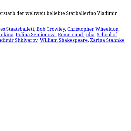
erstarb der weltweit beliebte Starballerino Vladimir
es Staatsballett
,
Bob Crowley
,
Christopher Wheeldon
,
inkina
,
Polina Semionova
,
Romeo und Julia
,
School of
adimir Shklyarov
,
William Shakespeare
,
Zarina Stahnke