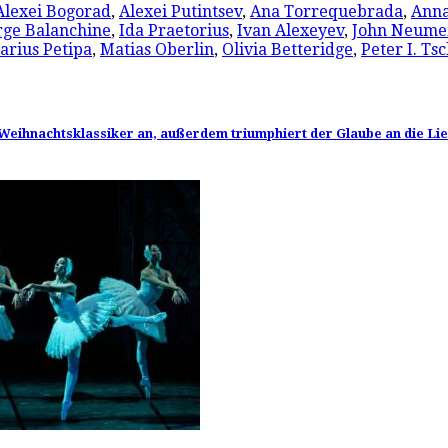
Alexei Bogorad
,
Alexei Putintsev
,
Ana Torrequebrada
,
Anna
rge Balanchine
,
Ida Praetorius
,
Ivan Alexeyev
,
John Neume
arius Petipa
,
Matias Oberlin
,
Olivia Betteridge
,
Peter I. T
Weihnachtsklassiker an, außerdem triumphiert der Glaube an die Li