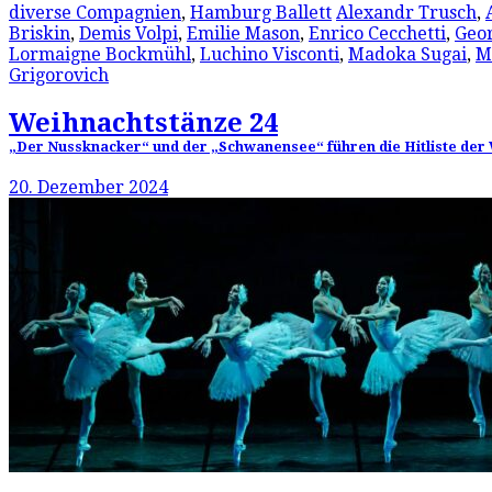
diverse Compagnien
,
Hamburg Ballett
Alexandr Trusch
,
Briskin
,
Demis Volpi
,
Emilie Mason
,
Enrico Cecchetti
,
Geo
Lormaigne Bockmühl
,
Luchino Visconti
,
Madoka Sugai
,
M
Grigorovich
Weihnachtstänze 24
„Der Nussknacker“ und der „Schwanensee“ führen die Hitliste der 
20. Dezember 2024