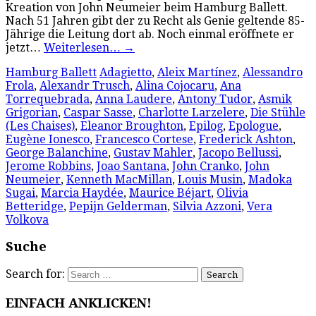
Kreation von John Neumeier beim Hamburg Ballett.
Nach 51 Jahren gibt der zu Recht als Genie geltende 85-
Jährige die Leitung dort ab. Noch einmal eröffnete er
jetzt…
Weiterlesen…
→
Hamburg Ballett
Adagietto
,
Aleix Martínez
,
Alessandro
Frola
,
Alexandr Trusch
,
Alina Cojocaru
,
Ana
Torrequebrada
,
Anna Laudere
,
Antony Tudor
,
Asmik
Grigorian
,
Caspar Sasse
,
Charlotte Larzelere
,
Die Stühle
(Les Chaises)
,
Eleanor Broughton
,
Epilog
,
Epologue
,
Eugène Ionesco
,
Francesco Cortese
,
Frederick Ashton
,
George Balanchine
,
Gustav Mahler
,
Jacopo Bellussi
,
Jerome Robbins
,
Joao Santana
,
John Cranko
,
John
Neumeier
,
Kenneth MacMillan
,
Louis Musin
,
Madoka
Sugai
,
Marcia Haydée
,
Maurice Béjart
,
Olivia
Betteridge
,
Pepijn Gelderman
,
Silvia Azzoni
,
Vera
Volkova
Suche
Search for:
EINFACH ANKLICKEN!