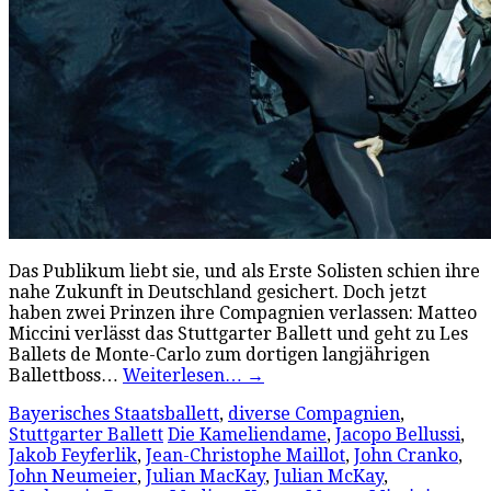
Das Publikum liebt sie, und als Erste Solisten schien ihre
nahe Zukunft in Deutschland gesichert. Doch jetzt
haben zwei Prinzen ihre Compagnien verlassen: Matteo
Miccini verlässt das Stuttgarter Ballett und geht zu Les
Ballets de Monte-Carlo zum dortigen langjährigen
Ballettboss…
Weiterlesen…
→
Bayerisches Staatsballett
,
diverse Compagnien
,
Stuttgarter Ballett
Die Kameliendame
,
Jacopo Bellussi
,
Jakob Feyferlik
,
Jean-Christophe Maillot
,
John Cranko
,
John Neumeier
,
Julian MacKay
,
Julian McKay
,