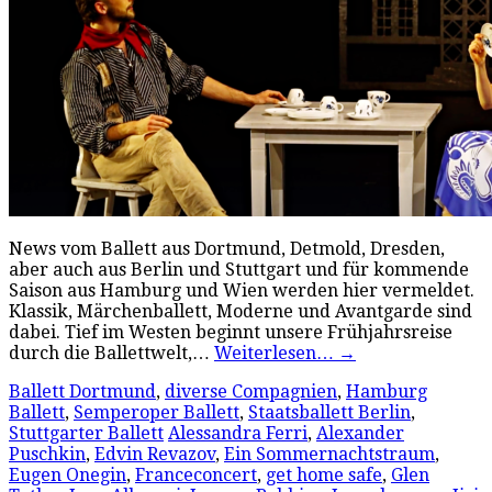
News vom Ballett aus Dortmund, Detmold, Dresden,
aber auch aus Berlin und Stuttgart und für kommende
Saison aus Hamburg und Wien werden hier vermeldet.
Klassik, Märchenballett, Moderne und Avantgarde sind
dabei. Tief im Westen beginnt unsere Frühjahrsreise
durch die Ballettwelt,…
Weiterlesen…
→
Ballett Dortmund
,
diverse Compagnien
,
Hamburg
Ballett
,
Semperoper Ballett
,
Staatsballett Berlin
,
Stuttgarter Ballett
Alessandra Ferri
,
Alexander
Puschkin
,
Edvin Revazov
,
Ein Sommernachtstraum
,
Eugen Onegin
,
Franceconcert
,
get home safe
,
Glen