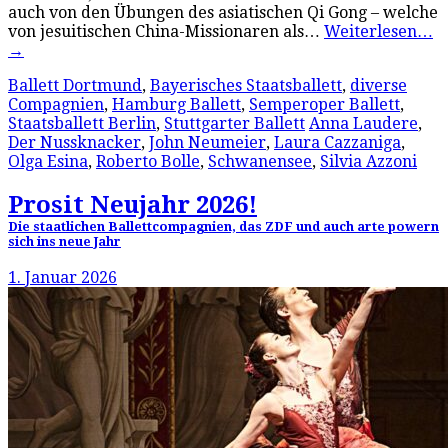
auch von den Übungen des asiatischen Qi Gong – welche
von jesuitischen China-Missionaren als…
Weiterlesen…
→
Ballett Dortmund
,
Bayerisches Staatsballett
,
diverse
Compagnien
,
Hamburg Ballett
,
Semperoper Ballett
,
Staatsballett Berlin
,
Stuttgarter Ballett
Anna Laudere
,
Der Nussknacker
,
John Neumeier
,
Laura Cazzaniga
,
Olga Esina
,
Roberto Bolle
,
Schwanensee
,
Silvia Azzoni
Prosit Neujahr 2026!
Die staatlichen Ballettcompagnien, das ZDF und auch arte powern
sich ins neue Jahr
1. Januar 2026