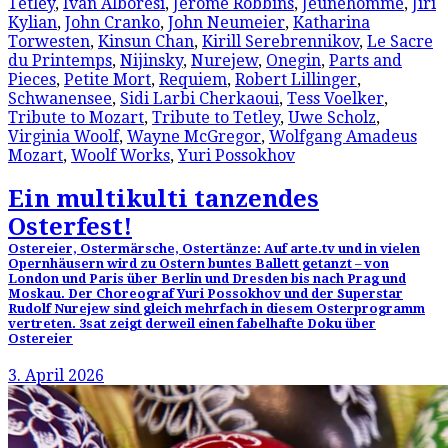
Tetley
,
Ivan Alboresi
,
Jerome Robbins
,
Jeunehomme
,
Jiri
Kylian
,
John Cranko
,
John Neumeier
,
Katharina
Torwesten
,
Kinsun Chan
,
Kirill Serebrennikov
,
Le Sacre
du Printemps
,
Nijinsky
,
Nurejew
,
Onegin
,
Parts and
Pieces
,
Petite Mort
,
Requiem
,
Robert Lillinger
,
Schwanensee
,
Sidi Larbi Cherkaoui
,
Tess Voelker
,
Tribute to Mozart
,
Tribute to Tetley
,
Uwe Scholz
,
Virginia Woolf
,
Wayne McGregor
,
Wolfgang Amadeus
Mozart
,
Woolf Works
,
Yuri Possokhov
Ein multikulti tanzendes
Osterfest!
Ostereier, Ostermärsche, Ostertänze: Auf arte.tv und in vielen
Opernhäusern wird zu Ostern buntes Ballett getanzt – von
London und Paris über Berlin und Dresden bis nach Prag und
Moskau. Der Choreograf Yuri Possokhov und der Superstar
Rudolf Nurejew sind gleich mehrfach in diesem Osterprogramm
vertreten. 3sat zeigt derweil einen fabelhafte Doku über
Ostereier
3. April 2026