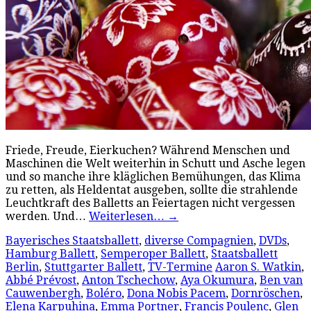
Friede, Freude, Eierkuchen? Während Menschen und
Maschinen die Welt weiterhin in Schutt und Asche legen
und so manche ihre kläglichen Bemühungen, das Klima
zu retten, als Heldentat ausgeben, sollte die strahlende
Leuchtkraft des Balletts an Feiertagen nicht vergessen
werden. Und…
Weiterlesen…
→
Bayerisches Staatsballett
,
diverse Compagnien
,
DVDs
,
Hamburg Ballett
,
Semperoper Ballett
,
Staatsballett
Berlin
,
Stuttgarter Ballett
,
TV-Termine
Aaron S. Watkin
,
Abbé Prévost
,
Anton Tschechow
,
Aya Okumura
,
Ben van
Cauwenbergh
,
Boléro
,
Dona Nobis Pacem
,
Dornröschen
,
Elena Karpuhina
,
Emma Portner
,
Francis Poulenc
,
Glen