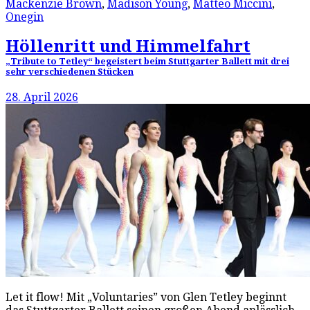
Mackenzie Brown
,
Madison Young
,
Matteo Miccini
,
Onegin
Höllenritt und Himmelfahrt
„Tribute to Tetley“ begeistert beim Stuttgarter Ballett mit drei
sehr verschiedenen Stücken
28. April 2026
Let it flow! Mit „Voluntaries” von Glen Tetley beginnt