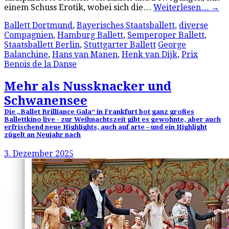
einem Schuss Erotik, wobei sich die…
Weiterlesen…
→
Ballett Dortmund
,
Bayerisches Staatsballett
,
diverse
Compagnien
,
Hamburg Ballett
,
Semperoper Ballett
,
Staatsballett Berlin
,
Stuttgarter Ballett
George
Balanchine
,
Hans van Manen
,
Henk van Dijk
,
Prix
Benois de la Danse
Mehr als Nussknacker und
Schwanensee
Die „Ballet Brilliance Gala“ in Frankfurt bot ganz großes
Ballettkino live - zur Weihnachtszeit gibt es gewohnte, aber auch
erfrischend neue Highlights, auch auf arte – und ein Highlight
zügelt an Neujahr nach
3. Dezember 2025