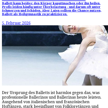
Ballett kann beides: den Körper kaputtmachen oder ihn heilen.
Profis leiden häufig unter Überbelastung – und darum oft unter
Schmerzen und Schäden. Aber Laien sollten die Chance nutzen,
Ballett als Heilgymnastik zu praktizieren.
5. Februar 2026
Der Ursprung des Balletts ist harmlos gegen das, was
professionelle Ballerinos und Ballerinas heute leisten.
Ausgehend von italienischen und französischen
Hoftänzen, stark beeinflusst von Folkloretänzen und