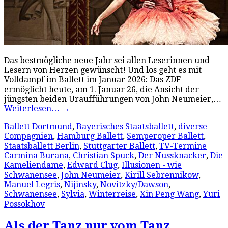
Das bestmögliche neue Jahr sei allen Leserinnen und
Lesern von Herzen gewünscht! Und los geht es mit
Volldampf im Ballett im Januar 2026: Das ZDF
ermöglicht heute, am 1. Januar 26, die Ansicht der
jüngsten beiden Uraufführungen von John Neumeier,…
Weiterlesen…
→
Ballett Dortmund
,
Bayerisches Staatsballett
,
diverse
Compagnien
,
Hamburg Ballett
,
Semperoper Ballett
,
Staatsballett Berlin
,
Stuttgarter Ballett
,
TV-Termine
Carmina Burana
,
Christian Spuck
,
Der Nussknacker
,
Die
Kameliendame
,
Edward Clug
,
Illusionen - wie
Schwanensee
,
John Neumeier
,
Kirill Sebrennikow
,
Manuel Legris
,
Nijinsky
,
Novitzky/Dawson
,
Schwanensee
,
Sylvia
,
Winterreise
,
Xin Peng Wang
,
Yuri
Possokhov
Als der Tanz nur vom Tanz