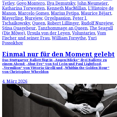
Tetley
,
Goyo Montero
,
Ilya Demutsky
,
John Neumeier
,
Katharina Torwesten
,
Kenneth MacMillan
,
L'Histoire de
Manon
,
Marcelo Gomes
,
Marius Petipa
,
Maurice Béjart
,
Mayerling
,
Nurejew
,
Orgelpassion
,
Peter I.
Tschaikowsky
,
Queen
,
Robert Lillinger
,
Rudolf Nurejew
,
Stina Quagebeur
,
Tanzhommage an Queen
,
The Seagull
(Die Möwe)
,
Ursula von der Leyen
,
Voluntaries
,
Vom
Fischer und seiner Frau
,
William Forsythe
,
Yuri
Possokhov
Einmal nur für den Moment gelebt
Das Stuttgarter Ballett fügt in „Augen/Blicke“ drei Ballette zu
einem Abend: „Shut Eye“ von Sol León und Paul Lightfood,
„Vermilion“ von Vittoria Girelli und „Whithin the Golden Hour“
von Christopher Wheeldon
4. März 2026