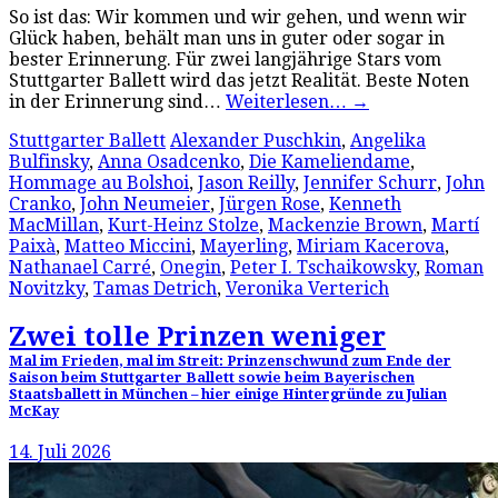
So ist das: Wir kommen und wir gehen, und wenn wir
Glück haben, behält man uns in guter oder sogar in
bester Erinnerung. Für zwei langjährige Stars vom
Stuttgarter Ballett wird das jetzt Realität. Beste Noten
in der Erinnerung sind…
Weiterlesen…
→
Stuttgarter Ballett
Alexander Puschkin
,
Angelika
Bulfinsky
,
Anna Osadcenko
,
Die Kameliendame
,
Hommage au Bolshoi
,
Jason Reilly
,
Jennifer Schurr
,
John
Cranko
,
John Neumeier
,
Jürgen Rose
,
Kenneth
MacMillan
,
Kurt-Heinz Stolze
,
Mackenzie Brown
,
Martí
Paixà
,
Matteo Miccini
,
Mayerling
,
Miriam Kacerova
,
Nathanael Carré
,
Onegin
,
Peter I. Tschaikowsky
,
Roman
Novitzky
,
Tamas Detrich
,
Veronika Verterich
Zwei tolle Prinzen weniger
Mal im Frieden, mal im Streit: Prinzenschwund zum Ende der
Saison beim Stuttgarter Ballett sowie beim Bayerischen
Staatsballett in München – hier einige Hintergründe zu Julian
McKay
14. Juli 2026