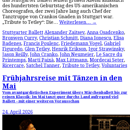
das Stuttgarter Ballett seinen großen Abend anlässlich
des hundertsten Geburtstag des US-amerikanischen
Choreografen, der zwei Jahre lang auch Chef der
Tanztruppe von Crankos Gnaden in Stuttgart war.
„Tribute to Tetley“: Die…
Weiterlesen…
→
Stuttgarter Ballett
Alexander Zaitsev
,
Anna Osadcenko
,
Bronwen Curry
,
Christian Schmitt
,
Diana Ionescu
,
Elisa
Badenes
,
Francis Poulenc
,
Friedemann Vogel
,
Gabriel
Figuredo
,
Glen Tetley
,
Henrik Erikson
,
Igor Strawinsky
,
Jason Reilly
,
John Cranko
,
John Neumeier
,
Le Sacre du
Printemps
,
Martí Paixà
,
Max Littmann
,
Mordecai Seter
,
Ricercare
,
Satchel Tanner
,
Tribute to Tetley
,
Voluntaries
Frühjahrsreise mit Tänzen in den
Mai
Vom avantgardistischen Experiment übers Märchenballett bis zur
reinen Klassik: Im Mai tanzt quer durchs Land aufregend viel
Ballett – mit einer weiteren Vorausschau
24. April 2026