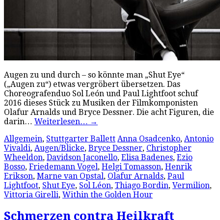
Augen zu und durch – so könnte man „Shut Eye“
(„Augen zu“) etwas vergröbert übersetzen. Das
Choreografenduo Sol León und Paul Lightfoot schuf
2016 dieses Stück zu Musiken der Filmkomponisten
Olafur Arnalds und Bryce Dessner. Die acht Figuren, die
darin…
Weiterlesen…
→
Allgemein
,
Stuttgarter Ballett
Anna Osadcenko
,
Antonio
Vivaldi
,
Augen/Blicke
,
Bryce Dessner
,
Christopher
Wheeldon
,
Davidson Jaconello
,
Elisa Badenes
,
Ezio
Bosso
,
Friedemann Vogel
,
Helgi Tomasson
,
Henrik
Erikson
,
Marne van Opstal
,
Olafur Arnalds
,
Paul
Lightfoot
,
Shut Eye
,
Sol Léon
,
Thiago Bordin
,
Vermilion
,
Vittoria Girelli
,
Within the Golden Hour
Schmerzen contra Heilkraft