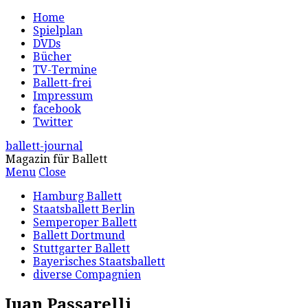
Home
Spielplan
DVDs
Bücher
TV-Termine
Ballett-frei
Impressum
facebook
Twitter
ballett-journal
Magazin für Ballett
Menu
Close
Hamburg Ballett
Staatsballett Berlin
Semperoper Ballett
Ballett Dortmund
Stuttgarter Ballett
Bayerisches Staatsballett
diverse Compagnien
Juan Passarelli