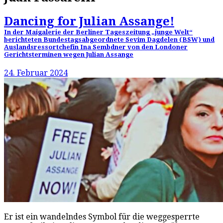
Dancing for Julian Assange!
In der Maigalerie der Berliner Tageszeitung „junge Welt“
berichteten Bundestagsabgeordnete Sevim Dagdelen (BSW) und
Auslandsressortchefin Ina Sembdner von den Londoner
Gerichtsterminen wegen Julian Assange
24. Februar 2024
Er ist ein wandelndes Symbol für die weggesperrte