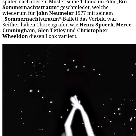
später nach diesem Muster seine Titania im Film „
Ein
Sommernachtstraum
“ geschmiedet, welche
wiederum für
John Neumeier
1977 mit seinem
„
Sommernachtstraum
“-Ballett das Vorbild war.
Seither haben Choreografen wie
Heinz Spoerli
,
Merce
Cunningham
,
Glen Tetley
und
Christopher
Wheeldon
diesen Look variiert.