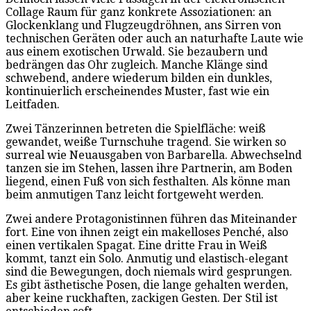
Collage Raum für ganz konkrete Assoziationen: an
Glockenklang und Flugzeugdröhnen, ans Sirren von
technischen Geräten oder auch an naturhafte Laute wie
aus einem exotischen Urwald. Sie bezaubern und
bedrängen das Ohr zugleich. Manche Klänge sind
schwebend, andere wiederum bilden ein dunkles,
kontinuierlich erscheinendes Muster, fast wie ein
Leitfaden.
Zwei Tänzerinnen betreten die Spielfläche: weiß
gewandet, weiße Turnschuhe tragend. Sie wirken so
surreal wie Neuausgaben von Barbarella. Abwechselnd
tanzen sie im Stehen, lassen ihre Partnerin, am Boden
liegend, einen Fuß von sich festhalten. Als könne man
beim anmutigen Tanz leicht fortgeweht werden.
Zwei andere Protagonistinnen führen das Miteinander
fort. Eine von ihnen zeigt ein makelloses Penché, also
einen vertikalen Spagat. Eine dritte Frau in Weiß
kommt, tanzt ein Solo. Anmutig und elastisch-elegant
sind die Bewegungen, doch niemals wird gesprungen.
Es gibt ästhetische Posen, die lange gehalten werden,
aber keine ruckhaften, zackigen Gesten. Der Stil ist