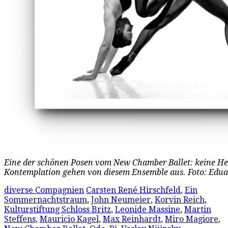
Eine der schönen Posen vom New Chamber Ballet: keine He
Kontemplation gehen von diesem Ensemble aus. Foto: Edua
diverse Compagnien
Carsten René Hirschfeld
,
Ein
Sommernachtstraum
,
John Neumeier
,
Korvin Reich
,
Kulturstiftung Schloss Britz
,
Leonide Massine
,
Martin
Steffens
,
Mauricio Kagel
,
Max Reinhardt
,
Miro Magiore
,