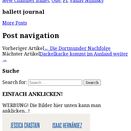
New Chamber Ballet
,
Ode
,
Pi
,
Vaslav Nijinsky
ballett journal
More Posts
Post navigation
Vorheriger Artikel
←
Die Dortmunder Nachfolge
Nächster Artikel
Dackelkacke kommt im Ausland weiter
→
Suche
Search for:
EINFACH ANKLICKEN!
WERBUNG! Die Bilder hier unten kann man
anklicken...!