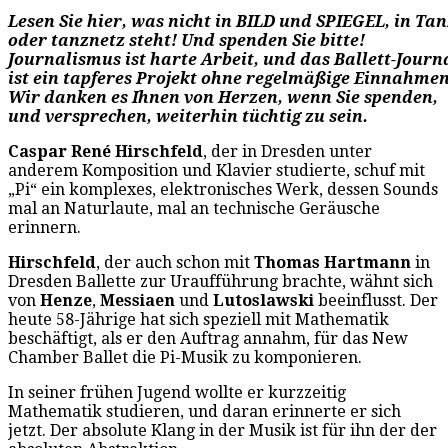
Lesen Sie hier, was nicht in BILD und SPIEGEL, in Tan
oder tanznetz steht! Und spenden Sie bitte!
Journalismus ist harte Arbeit, und das Ballett-Journ
ist ein tapferes Projekt ohne regelmäßige Einnahmen
Wir danken es Ihnen von Herzen, wenn Sie spenden,
und versprechen, weiterhin tüchtig zu sein.
Caspar René Hirschfeld
, der in Dresden unter
anderem Komposition und Klavier studierte, schuf mit
„Pi“ ein komplexes, elektronisches Werk, dessen Sounds
mal an Naturlaute, mal an technische Geräusche
erinnern.
Hirschfeld
, der auch schon mit
Thomas Hartmann
in
Dresden Ballette zur Uraufführung brachte, wähnt sich
von
Henze
,
Messiaen
und
Lutoslawski
beeinflusst. Der
heute 58-Jährige hat sich speziell mit Mathematik
beschäftigt, als er den Auftrag annahm, für das New
Chamber Ballet die Pi-Musik zu komponieren.
In seiner frühen Jugend wollte er kurzzeitig
Mathematik studieren, und daran erinnerte er sich
jetzt. Der absolute Klang in der Musik ist für ihn der der