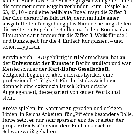
Metern Höhe. Das erste Bild zeigt geschwungene Linien,
die nummerierten Kugeln verbinden. Zum Beispiel 62,
63, 45, 10 – und eine hellblaue Kugel trägt die Ziffer 3.
Der Clou daran: Das Bild ist Pi, denn mithilfe einer
ausgetüftelten Farbgebung plus Nummerierung stellen
die weiteren Kugeln die Stellen nach dem Komma dar.
Blau steht darin immer für die Ziffer 3, Weiß für die 1
und Dunkelgelb für die 4. Einfach kompliziert – und
schön kryptisch.
Korvin Reich, 1970 gebürtig in Niedersachsen, hat an
der
Universität der Künste
in Berlin studiert und war
Meisterschüler der
Karl-Hofer-Gesellschaft
.
Zeitgleich begann er aber auch als Lyriker eine
professionelle Tätigkeit. Für ihn ist das Zeichnen
dennoch eine existenzialistisch-künstlerische
Angelegenheit, die separiert von seiner Wortkunst
steht.
Kreise spielen, im Kontrast zu geraden und eckigen
Linien, in Reichs Arbeiten für „Pi“ eine besondere Rolle.
Farbe setzt er nur sehr sparsam ein; die meisten der
projizierten Blätter sind dem Eindruck nach in
Schwarzweiß gehalten.