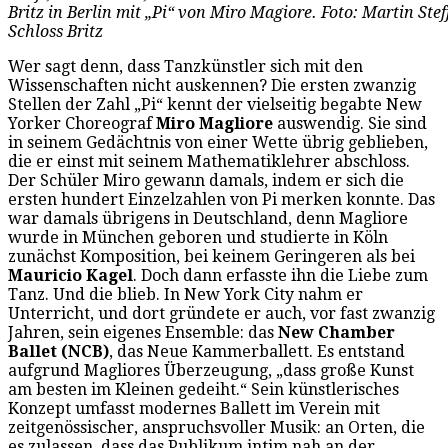
Britz in Berlin mit „Pi“ von Miro Magiore. Foto: Martin Stef
Schloss Britz
Wer sagt denn, dass Tanzkünstler sich mit den
Wissenschaften nicht auskennen? Die ersten zwanzig
Stellen der Zahl „Pi“ kennt der vielseitig begabte New
Yorker Choreograf
Miro Magliore
auswendig. Sie sind
in seinem Gedächtnis von einer Wette übrig geblieben,
die er einst mit seinem Mathematiklehrer abschloss.
Der Schüler Miro gewann damals, indem er sich die
ersten hundert Einzelzahlen von Pi merken konnte. Das
war damals übrigens in Deutschland, denn Magliore
wurde in München geboren und studierte in Köln
zunächst Komposition, bei keinem Geringeren als bei
Mauricio Kagel
. Doch dann erfasste ihn die Liebe zum
Tanz. Und die blieb. In New York City nahm er
Unterricht, und dort gründete er auch, vor fast zwanzig
Jahren, sein eigenes Ensemble: das
New Chamber
Ballet (NCB)
, das Neue Kammerballett. Es entstand
aufgrund Magliores Überzeugung, „dass große Kunst
am besten im Kleinen gedeiht.“ Sein künstlerisches
Konzept umfasst modernes Ballett im Verein mit
zeitgenössischer, anspruchsvoller Musik: an Orten, die
es zulassen, dass das Publikum intim nah an der