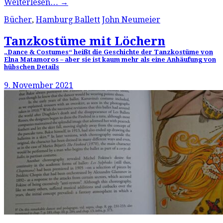
Weiterlesen…
→
Bücher
,
Hamburg Ballett
John Neumeier
Tanzkostüme mit Löchern
„Dance & Costumes“ heißt die Geschichte der Tanzkostüme von
Elna Matamoros – aber sie ist kaum mehr als eine Anhäufung von
hübschen Details
9. November 2021