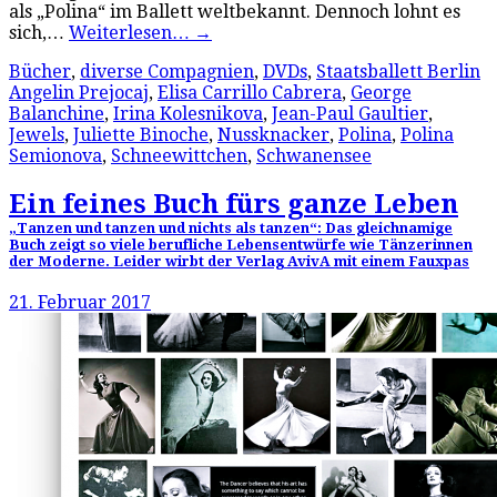
als „Polina“ im Ballett weltbekannt. Dennoch lohnt es
sich,…
Weiterlesen…
→
Bücher
,
diverse Compagnien
,
DVDs
,
Staatsballett Berlin
Angelin Prejocaj
,
Elisa Carrillo Cabrera
,
George
Balanchine
,
Irina Kolesnikova
,
Jean-Paul Gaultier
,
Jewels
,
Juliette Binoche
,
Nussknacker
,
Polina
,
Polina
Semionova
,
Schneewittchen
,
Schwanensee
Ein feines Buch fürs ganze Leben
„Tanzen und tanzen und nichts als tanzen“: Das gleichnamige
Buch zeigt so viele berufliche Lebensentwürfe wie Tänzerinnen
der Moderne. Leider wirbt der Verlag AvivA mit einem Fauxpas
21. Februar 2017