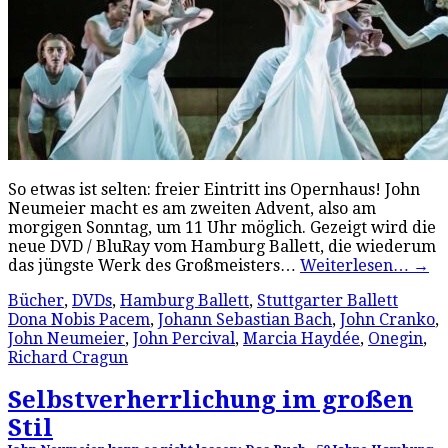
So etwas ist selten: freier Eintritt ins Opernhaus! John
Neumeier macht es am zweiten Advent, also am
morgigen Sonntag, um 11 Uhr möglich. Gezeigt wird die
neue DVD / BluRay vom Hamburg Ballett, die wiederum
das jüngste Werk des Großmeisters…
Weiterlesen…
→
Bücher
,
DVDs
,
Hamburg Ballett
,
Stuttgarter Ballett
Dona Nobis Pacem
,
Johann Sebastian Bach
,
John Cranko
,
John Neumeier
,
John Percival
,
Marcia Haydée
,
Onegin
,
Richard Cragun
Selbstverherrlichung im großen
Stil