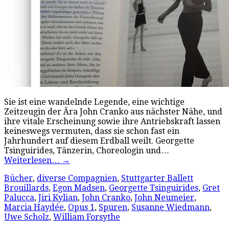
Sie ist eine wandelnde Legende, eine wichtige
Zeitzeugin der Ära John Cranko aus nächster Nähe, und
ihre vitale Erscheinung sowie ihre Antriebskraft lassen
keineswegs vermuten, dass sie schon fast ein
Jahrhundert auf diesem Erdball weilt. Georgette
Tsinguirides, Tänzerin, Choreologin und…
Weiterlesen…
→
Bücher
,
diverse Compagnien
,
Stuttgarter Ballett
Brouillards
,
Egon Madsen
,
Georgette Tsinguirides
,
Gret
Palucca
,
Jiri Kylian
,
John Cranko
,
John Neumeier
,
Marcia Haydée
,
Opus 1
,
Spuren
,
Susanne Wiedmann
,
Uwe Scholz
,
William Forsythe