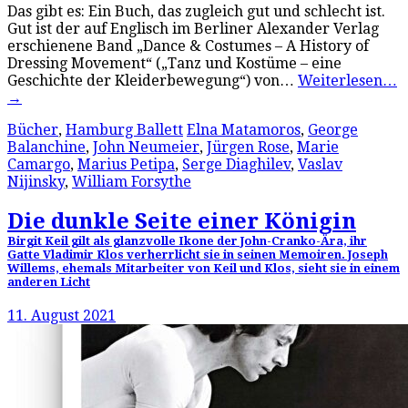
Das gibt es: Ein Buch, das zugleich gut und schlecht ist.
Gut ist der auf Englisch im Berliner Alexander Verlag
erschienene Band „Dance & Costumes – A History of
Dressing Movement“ („Tanz und Kostüme – eine
Geschichte der Kleiderbewegung“) von…
Weiterlesen…
→
Bücher
,
Hamburg Ballett
Elna Matamoros
,
George
Balanchine
,
John Neumeier
,
Jürgen Rose
,
Marie
Camargo
,
Marius Petipa
,
Serge Diaghilev
,
Vaslav
Nijinsky
,
William Forsythe
Die dunkle Seite einer Königin
Birgit Keil gilt als glanzvolle Ikone der John-Cranko-Ära, ihr
Gatte Vladimir Klos verherrlicht sie in seinen Memoiren. Joseph
Willems, ehemals Mitarbeiter von Keil und Klos, sieht sie in einem
anderen Licht
11. August 2021