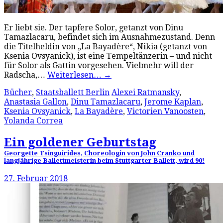
Er liebt sie. Der tapfere Solor, getanzt von Dinu
Tamazlacaru, befindet sich im Ausnahmezustand. Denn
die Titelheldin von „La Bayadère“, Nikia (getanzt von
Ksenia Ovsyanick), ist eine Tempeltänzerin – und nicht
für Solor als Gattin vorgesehen. Vielmehr will der
Radscha,…
Weiterlesen…
→
Bücher
,
Staatsballett Berlin
Alexei Ratmansky
,
Anastasia Gallon
,
Dinu Tamazlacaru
,
Jerome Kaplan
,
Ksenia Ovsyanick
,
La Bayadère
,
Victorien Vanoosten
,
Yolanda Correa
Ein goldener Geburtstag
Georgette Tsinguirides, Choreologin von John Cranko und
langjährige Ballettmeisterin beim Stuttgarter Ballett, wird 90!
27. Februar 2018