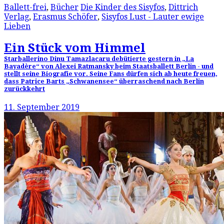
Ballett-frei
,
Bücher
Die Kinder des Sisyfos
,
Dittrich
Verlag
,
Erasmus Schöfer
,
Sisyfos Lust - Lauter ewige
Lieben
Ein Stück vom Himmel
Starballerino Dinu Tamazlacaru debütierte gestern in „La
Bayadère“ von Alexei Ratmansky beim Staatsballett Berlin - und
stellt seine Biografie vor. Seine Fans dürfen sich ab heute freuen,
dass Patrice Barts „Schwanensee“ überraschend nach Berlin
zurückkehrt
11. September 2019