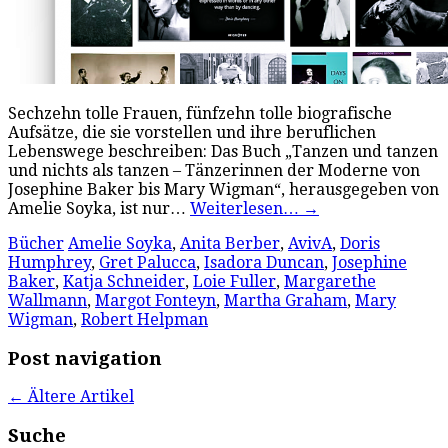
Sechzehn tolle Frauen, fünfzehn tolle biografische
Aufsätze, die sie vorstellen und ihre beruflichen
Lebenswege beschreiben: Das Buch „Tanzen und tanzen
und nichts als tanzen – Tänzerinnen der Moderne von
Josephine Baker bis Mary Wigman“, herausgegeben von
Amelie Soyka, ist nur…
Weiterlesen…
→
Bücher
Amelie Soyka
,
Anita Berber
,
AvivA
,
Doris
Humphrey
,
Gret Palucca
,
Isadora Duncan
,
Josephine
Baker
,
Katja Schneider
,
Loie Fuller
,
Margarethe
Wallmann
,
Margot Fonteyn
,
Martha Graham
,
Mary
Wigman
,
Robert Helpman
Post navigation
←
Ältere Artikel
Suche