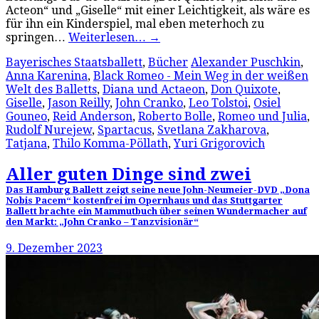
Acteon“ und „Giselle“ mit einer Leichtigkeit, als wäre es
für ihn ein Kinderspiel, mal eben meterhoch zu
springen…
Weiterlesen…
→
Bayerisches Staatsballett
,
Bücher
Alexander Puschkin
,
Anna Karenina
,
Black Romeo - Mein Weg in der weißen
Welt des Balletts
,
Diana und Actaeon
,
Don Quixote
,
Giselle
,
Jason Reilly
,
John Cranko
,
Leo Tolstoi
,
Osiel
Gouneo
,
Reid Anderson
,
Roberto Bolle
,
Romeo und Julia
,
Rudolf Nurejew
,
Spartacus
,
Svetlana Zakharova
,
Tatjana
,
Thilo Komma-Pöllath
,
Yuri Grigorovich
Aller guten Dinge sind zwei
Das Hamburg Ballett zeigt seine neue John-Neumeier-DVD „Dona
Nobis Pacem“ kostenfrei im Opernhaus und das Stuttgarter
Ballett brachte ein Mammutbuch über seinen Wundermacher auf
den Markt: „John Cranko – Tanzvisionär“
9. Dezember 2023