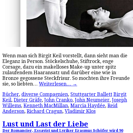
Wenn man sich Birgit Keil vorstellt, dann sieht man die
Eleganz in Person. Stöckelschuhe, Stiftrock, enge
Corsage, dazu ein makelloses Make-up unter spitz
zulaufendem Haaransatz und darüber eine wie in
Bronze gegossene Steckfrisur. So mochten ihre Freunde
sie, so liebten…
Weiterlesen…
→
Bücher
,
diverse Compagnien
,
Stuttgarter Ballett
Birgit
Keil
,
Dieter Gräfe
,
John Cranko
,
John Neumeier
,
Joseph
Willems
,
Kenneth MacMillan
,
Marcia Haydée
,
Reid
Anderson
,
Richard Cragun
,
Vladimir Klos
Lust und Last der Liebe
Der Romancier, Essayist und Lyriker Erasmus Schöfer wird 90