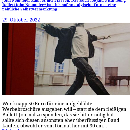
John Neumeier kann es nicht lassen: Das Buch „50 Jahre Hamburg
Ballett John Neumeier“ ist – bis auf nostalgische Fotos – eine
peinliche Selbstvermarktung
29. Oktober 2022
Wer knapp 50 Euro für eine aufgeblähte
Werbebroschüre ausgeben will – statt sie dem fleißigen
Ballett-Journal zu spenden, das sie bitter nötig hat –
sollte sich diesen ansonsten eher überflüssigen Band
kaufen, obwohl er vom Format her mit 30 cm…