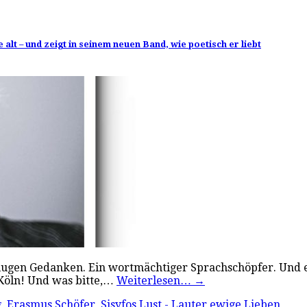
alt – und zeigt in seinem neuen Band, wie poetisch er liebt
 klugen Gedanken. Ein wortmächtiger Sprachschöpfer. Und er
Köln! Und was bitte,…
Weiterlesen…
→
g
,
Erasmus Schöfer
,
Sisyfos Lust - Lauter ewige Lieben