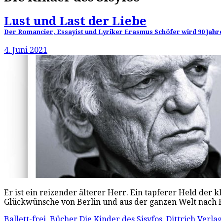
Lust und Last der Liebe
Der Romancier, Essayist und Lyriker Erasmus Schöfer wird 90 Jahre 
4. Juni 2021
Er ist ein reizender älterer Herr. Ein tapferer Held der
Glückwünsche von Berlin und aus der ganzen Welt nach 
Ballett-frei
,
Bücher
Die Kinder des Sisyfos
,
Dittrich Verla