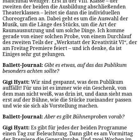
manchmal weniger. Erst in der VIII. Klasse – der
zweiten der beiden die Ausbildung abschließenden
Theaterklassen – leitet sie dann die individuellen
Choreografien an. Dabei geht es um die Auswahl der
Musik, um die Länge des Stücks, um die Art der
Raumausnutzung und um solche Dinge. Ich komme
gerade von einer solchen Probe, von einem Durchlauf
des zweiten Teils der „Werkstatt der Kreativität VI“, der
am Freitag Premiere feiert – und ich denke, da ist
Einiges sehr gut gelungen.
Ballett-Journal:
Gibt es etwas, auf das das Publikum
besonders achten sollte?
Gigi Hyatt:
Wir sind gespannt, was dem Publikum
auffällt! Für uns ist es immer wie ein Geschenk, von
dem man nicht weiß, was drin ist, und dann sieht man
erst auf der Bühne, wie die Stücke zueinander passen
und wie sie sich als Vorstellung machen.
Ballett-Journal:
Aber es gibt Bühnenproben vorab?
Gigi Hyatt:
Es gibt für jedes der beiden Programme
einen Tag zur Beleuchtung. Dann gibt es am Vormittag
der Premiere die Generalprobe. Und zwei Wochen im