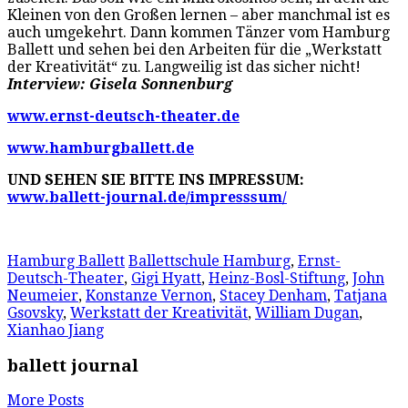
Kleinen von den Großen lernen – aber manchmal ist es
auch umgekehrt. Dann kommen Tänzer vom Hamburg
Ballett und sehen bei den Arbeiten für die „Werkstatt
der Kreativität“ zu. Langweilig ist das sicher nicht!
Interview: Gisela Sonnenburg
www.ernst-deutsch-theater.de
www.hamburgballett.de
UND SEHEN SIE BITTE INS IMPRESSUM:
www.ballett-journal.de/impresssum/
Hamburg Ballett
Ballettschule Hamburg
,
Ernst-
Deutsch-Theater
,
Gigi Hyatt
,
Heinz-Bosl-Stiftung
,
John
Neumeier
,
Konstanze Vernon
,
Stacey Denham
,
Tatjana
Gsovsky
,
Werkstatt der Kreativität
,
William Dugan
,
Xianhao Jiang
ballett journal
More Posts