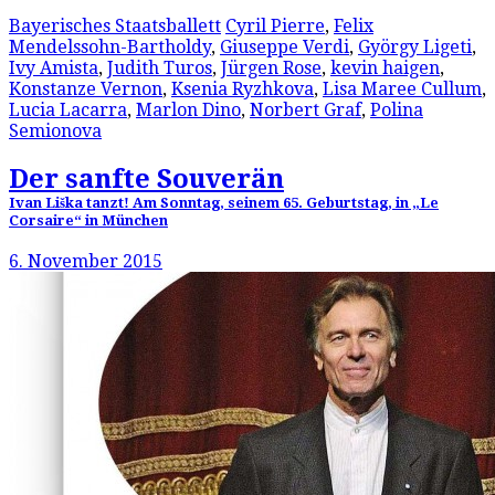
Bayerisches Staatsballett
Cyril Pierre
,
Felix
Mendelssohn-Bartholdy
,
Giuseppe Verdi
,
György Ligeti
,
Ivy Amista
,
Judith Turos
,
Jürgen Rose
,
kevin haigen
,
Konstanze Vernon
,
Ksenia Ryzhkova
,
Lisa Maree Cullum
,
Lucia Lacarra
,
Marlon Dino
,
Norbert Graf
,
Polina
Semionova
Der sanfte Souverän
Ivan Liška tanzt! Am Sonntag, seinem 65. Geburtstag, in „Le
Corsaire“ in München
6. November 2015