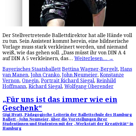
Der Stellvertretende Ballettdirektor hat alle Hände voll
zu tun. Sein Assistent kommt herein, eine bildnerische
Vorlage muss stark verkleinert werden, und niemand
weiß, wie das gehen soll. „Dass müsst ihr von DIN A 4
auf DIN A 5 verkleinern, das…
Weiterlesen…
→
Bayerisches Staatsballett
Bettina Wagner-Bergelt
,
Hans
van Manen
,
John Cranko
,
John Neumeier
,
Konstanze
Vernon
,
Onegin
,
Portrait Richard Siegal
,
Reinhild
Hoffmann
,
Richard Siegal
,
Wolfgang Oberender
„Für uns ist das immer wie ein
Geschenk“
Gigi Hyatt, Pädagogische Leiterin der Ballettschule des Hamburg
Ballett – John Neumeier, über die Vorstellungen ihrer
Studentinnen und Studenten mit der „Werkstatt der Kreativität“ in
Hamburg