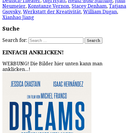
Deutsch-Theater
,
Gigi Hyatt
,
Heinz-Bosl-Stiftung
,
John
Neumeier
,
Konstanze Vernon
,
Stacey Denham
,
Tatjana
Gsovsky
,
Werkstatt der Kreativität
,
William Dugan
,
Xianhao Jiang
Suche
Search for:
EINFACH ANKLICKEN!
WERBUNG! Die Bilder hier unten kann man
anklicken...!