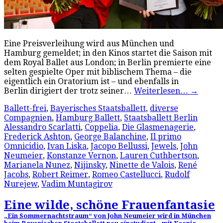
Eine Preisverleihung wird aus München und
Hamburg gemeldet; in den Kinos startet die Saison mit
dem Royal Ballet aus London; in Berlin premierte eine
selten gespielte Oper mit biblischem Thema – die
eigentlich ein Oratorium ist – und ebenfalls in
Berlin dirigiert der trotz seiner…
Weiterlesen…
→
Ballett-frei
,
Bayerisches Staatsballett
,
diverse
Compagnien
,
Hamburg Ballett
,
Staatsballett Berlin
Alessandro Scarlatti
,
Coppelia
,
Die Glasmenagerie
,
Frederick Ashton
,
George Balanchine
,
Il primo
Omnicidio
,
Ivan Liska
,
Jacopo Bellussi
,
Jewels
,
John
Neumeier
,
Konstanze Vernon
,
Lauren Cuthbertson
,
Marianela Nunez
,
Nijinsky
,
Ninette de Valois
,
René
Jacobs
,
Robert Reimer
,
Romeo Castellucci
,
Rudolf
Nurejew
,
Vadim Muntagirov
Eine wilde, schöne Frauenfantasie
„Ein Sommernachtstraum“ von John Neumeier wird in München