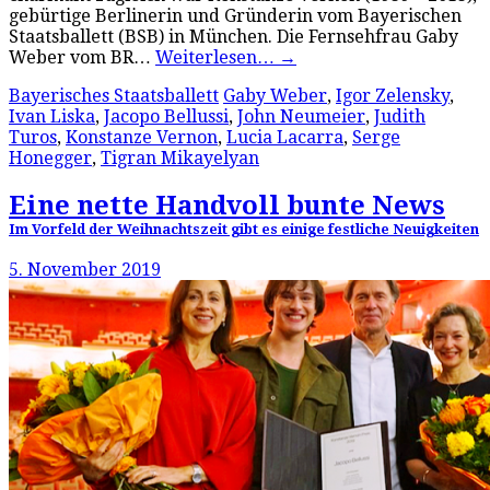
gebürtige Berlinerin und Gründerin vom Bayerischen
Staatsballett (BSB) in München. Die Fernsehfrau Gaby
Weber vom BR…
Weiterlesen…
→
Bayerisches Staatsballett
Gaby Weber
,
Igor Zelensky
,
Ivan Liska
,
Jacopo Bellussi
,
John Neumeier
,
Judith
Turos
,
Konstanze Vernon
,
Lucia Lacarra
,
Serge
Honegger
,
Tigran Mikayelyan
Eine nette Handvoll bunte News
Im Vorfeld der Weihnachtszeit gibt es einige festliche Neuigkeiten
5. November 2019