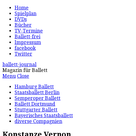
Home
Spielplan
DVDs
Bücher
TV-Termine
Ballett-frei
Impressum
facebook
Twitter
ballett-journal
Magazin für Ballett
Menu
Close
Hamburg Ballett
Staatsballett Berlin
Semperoper Ballett
Ballett Dortmund
Stuttgarter Ballett
Bayerisches Staatsballett
diverse Compagnien
Konstanze Vernon