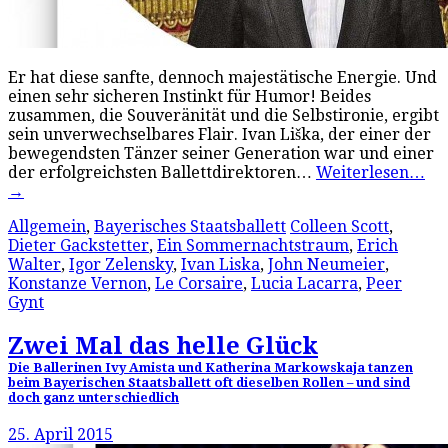
Er hat diese sanfte, dennoch majestätische Energie. Und
einen sehr sicheren Instinkt für Humor! Beides
zusammen, die Souveränität und die Selbstironie, ergibt
sein unverwechselbares Flair. Ivan Liška, der einer der
bewegendsten Tänzer seiner Generation war und einer
der erfolgreichsten Ballettdirektoren…
Weiterlesen…
→
Allgemein
,
Bayerisches Staatsballett
Colleen Scott
,
Dieter Gackstetter
,
Ein Sommernachtstraum
,
Erich
Walter
,
Igor Zelensky
,
Ivan Liska
,
John Neumeier
,
Konstanze Vernon
,
Le Corsaire
,
Lucia Lacarra
,
Peer
Gynt
Zwei Mal das helle Glück
Die Ballerinen Ivy Amista und Katherina Markowskaja tanzen
beim Bayerischen Staatsballett oft dieselben Rollen – und sind
doch ganz unterschiedlich
25. April 2015