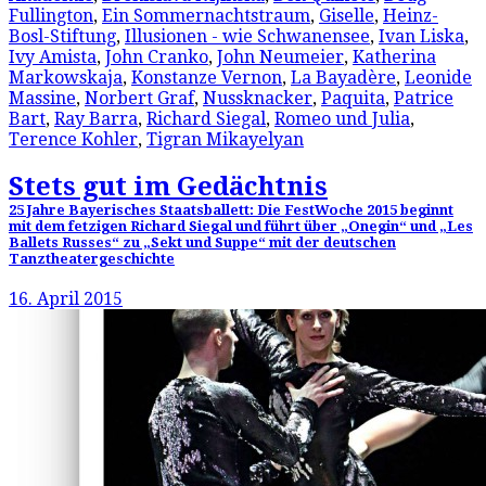
Fullington
,
Ein Sommernachtstraum
,
Giselle
,
Heinz-
Bosl-Stiftung
,
Illusionen - wie Schwanensee
,
Ivan Liska
,
Ivy Amista
,
John Cranko
,
John Neumeier
,
Katherina
Markowskaja
,
Konstanze Vernon
,
La Bayadère
,
Leonide
Massine
,
Norbert Graf
,
Nussknacker
,
Paquita
,
Patrice
Bart
,
Ray Barra
,
Richard Siegal
,
Romeo und Julia
,
Terence Kohler
,
Tigran Mikayelyan
Stets gut im Gedächtnis
25 Jahre Bayerisches Staatsballett: Die FestWoche 2015 beginnt
mit dem fetzigen Richard Siegal und führt über „Onegin“ und „Les
Ballets Russes“ zu „Sekt und Suppe“ mit der deutschen
Tanztheatergeschichte
16. April 2015