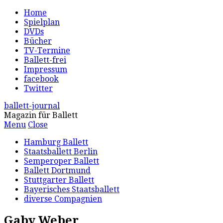
Home
Spielplan
DVDs
Bücher
TV-Termine
Ballett-frei
Impressum
facebook
Twitter
ballett-journal
Magazin für Ballett
Menu
Close
Hamburg Ballett
Staatsballett Berlin
Semperoper Ballett
Ballett Dortmund
Stuttgarter Ballett
Bayerisches Staatsballett
diverse Compagnien
Gaby Weber