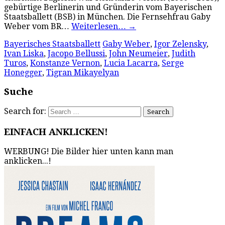
gebürtige Berlinerin und Gründerin vom Bayerischen
Staatsballett (BSB) in München. Die Fernsehfrau Gaby
Weber vom BR…
Weiterlesen…
→
Bayerisches Staatsballett
Gaby Weber
,
Igor Zelensky
,
Ivan Liska
,
Jacopo Bellussi
,
John Neumeier
,
Judith
Turos
,
Konstanze Vernon
,
Lucia Lacarra
,
Serge
Honegger
,
Tigran Mikayelyan
Suche
Search for:
EINFACH ANKLICKEN!
WERBUNG! Die Bilder hier unten kann man
anklicken...!