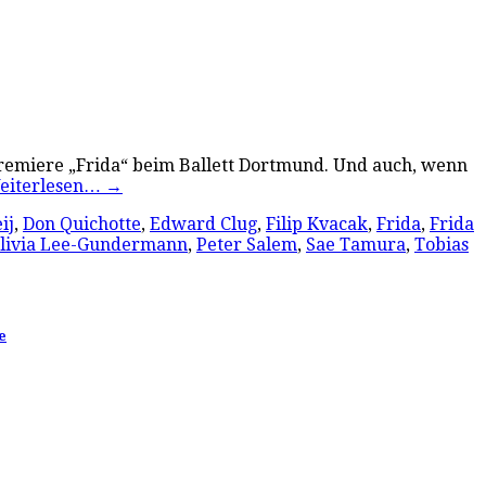
 Premiere „Frida“ beim Ballett Dortmund. Und auch, wenn
eiterlesen…
→
ij
,
Don Quichotte
,
Edward Clug
,
Filip Kvacak
,
Frida
,
Frida
livia Lee-Gundermann
,
Peter Salem
,
Sae Tamura
,
Tobias
e