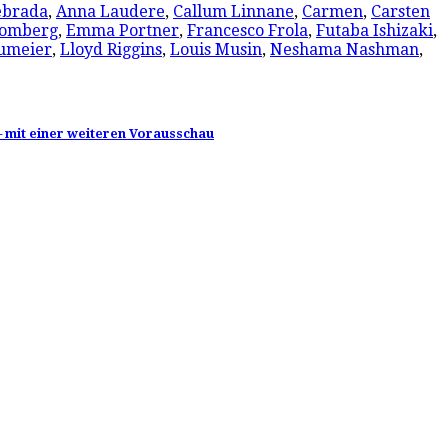
ebrada
,
Anna Laudere
,
Callum Linnane
,
Carmen
,
Carsten
romberg
,
Emma Portner
,
Francesco Frola
,
Futaba Ishizaki
,
umeier
,
Lloyd Riggins
,
Louis Musin
,
Neshama Nashman
,
– mit einer weiteren Vorausschau