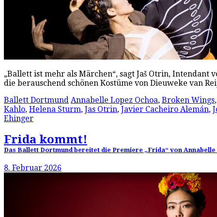
„Ballett ist mehr als Märchen“, sagt Jaš Otrin, Intendan
die berauschend schönen Kostüme von Dieuweke van Reij
Ballett Dortmund
Annabelle Lopez Ochoa
,
Broken Wings
Kahlo
,
Helena Sturm
,
Jas Otrin
,
Javier Cacheiro Alemán
,
J
Ehinger
Frida kommt!
Das Ballett Dortmund bereitet die Premiere „Frida“ von Annabelle
8. Februar 2026