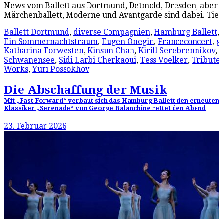
News vom Ballett aus Dortmund, Detmold, Dresden, aber
Märchenballett, Moderne und Avantgarde sind dabei. Tie
Ballett Dortmund
,
diverse Compagnien
,
Hamburg Ballett
Ein Sommernachtstraum
,
Eugen Onegin
,
Franceconcert
,
Katharina Torwesten
,
Kinsun Chan
,
Kirill Serebrennikov
,
Schwanensee
,
Sidi Larbi Cherkaoui
,
Tess Voelker
,
Tribute
Works
,
Yuri Possokhov
Die Abschaffung der Musik
Mit „Fast Forward“ verbaut sich das Hamburg Ballett den erneuten A
Klassiker „Serenade“ von George Balanchine rettet den Abend
23. Februar 2026