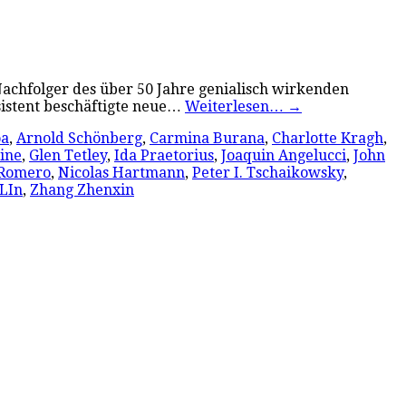
achfolger des über 50 Jahre genialisch wirkenden
sistent beschäftigte neue…
Weiterlesen…
→
oa
,
Arnold Schönberg
,
Carmina Burana
,
Charlotte Kragh
,
ine
,
Glen Tetley
,
Ida Praetorius
,
Joaquin Angelucci
,
John
 Romero
,
Nicolas Hartmann
,
Peter I. Tschaikowsky
,
LIn
,
Zhang Zhenxin