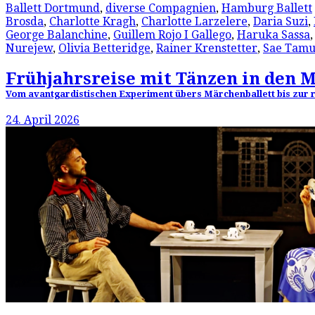
Ballett Dortmund
,
diverse Compagnien
,
Hamburg Ballett
Brosda
,
Charlotte Kragh
,
Charlotte Larzelere
,
Daria Suzi
,
George Balanchine
,
Guillem Rojo I Gallego
,
Haruka Sassa
Nurejew
,
Olivia Betteridge
,
Rainer Krenstetter
,
Sae Tamu
Frühjahrsreise mit Tänzen in den 
Vom avantgardistischen Experiment übers Märchenballett bis zur re
24. April 2026