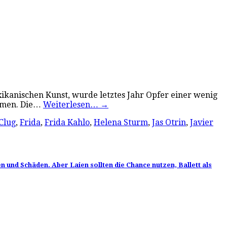
xikanischen Kunst, wurde letztes Jahr Opfer einer wenig
ommen. Die…
Weiterlesen…
→
Clug
,
Frida
,
Frida Kahlo
,
Helena Sturm
,
Jas Otrin
,
Javier
n und Schäden. Aber Laien sollten die Chance nutzen, Ballett als