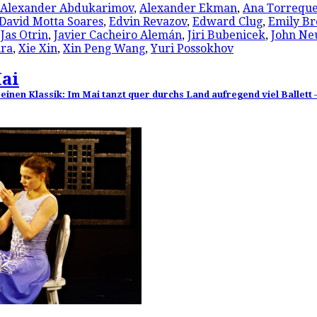
Alexander Abdukarimov
,
Alexander Ekman
,
Ana Torrequ
David Motta Soares
,
Edvin Revazov
,
Edward Clug
,
Emily B
,
Jas Otrin
,
Javier Cacheiro Alemán
,
Jiri Bubenicek
,
John Ne
ra
,
Xie Xin
,
Xin Peng Wang
,
Yuri Possokhov
Mai
inen Klassik: Im Mai tanzt quer durchs Land aufregend viel Ballett 