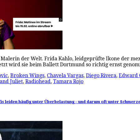
 Malerin der Welt. Frida Kahlo, leidgeprüfte Ikone der me
jetzt wird sie beim Ballett Dortmund so richtig ernst gen
vic
,
Broken Wings
,
Chavela Vargas
,
Diego Rivera
,
Edward 
and Juliet
,
Radiohead
,
Tamara Rojo
is leiden häufig unter Überbelastung – und darum oft unter Schmerze