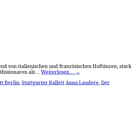
hend von italienischen und französischen Hoftänzen, stark
-Missionaren als…
Weiterlesen…
→
tt Berlin
,
Stuttgarter Ballett
Anna Laudere
,
Der