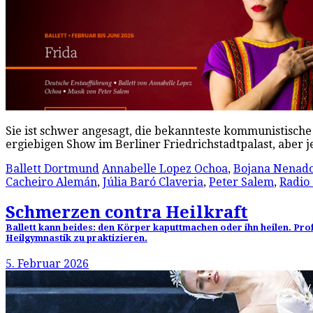
Sie ist schwer angesagt, die bekannteste kommunistische
ergiebigen Show im Berliner Friedrichstadtpalast, aber 
Ballett Dortmund
Annabelle Lopez Ochoa
,
Bojana Nenado
Cacheiro Alemán
,
Júlia Baró Claveria
,
Peter Salem
,
Radio 
Schmerzen contra Heilkraft
Ballett kann beides: den Körper kaputtmachen oder ihn heilen. Prof
Heilgymnastik zu praktizieren.
5. Februar 2026