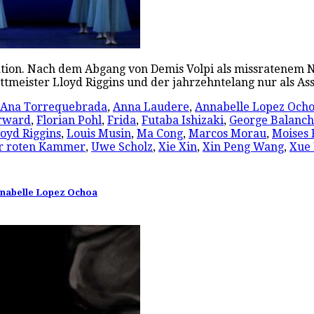
ation. Nach dem Abgang von Demis Volpi als missratenem N
tmeister Lloyd Riggins und der jahrzehntelang nur als As
Ana Torrequebrada
,
Anna Laudere
,
Annabelle Lopez Och
orward
,
Florian Pohl
,
Frida
,
Futaba Ishizaki
,
George Balanch
loyd Riggins
,
Louis Musin
,
Ma Cong
,
Marcos Morau
,
Moises
r roten Kammer
,
Uwe Scholz
,
Xie Xin
,
Xin Peng Wang
,
Xue 
Annabelle Lopez Ochoa