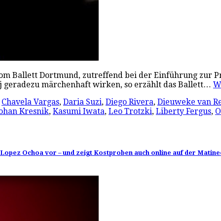
t vom Ballett Dortmund, zutreffend bei der Einführung zur
 geradezu märchenhaft wirken, so erzählt das Ballett…
W
,
Chavela Vargas
,
Daria Suzi
,
Diego Rivera
,
Dieuweke van Re
ohan Kresnik
,
Kasumi Iwata
,
Leo Trotzki
,
Liberty Fergus
,
O
 Lopez Ochoa vor – und zeigt Kostproben auch online auf der Matine