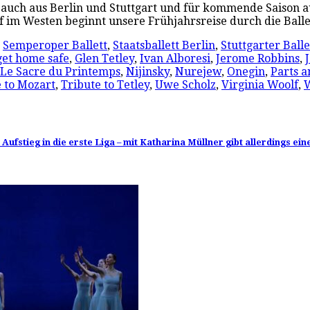
 auch aus Berlin und Stuttgart und für kommende Saison 
f im Westen beginnt unsere Frühjahrsreise durch die Ball
,
Semperoper Ballett
,
Staatsballett Berlin
,
Stuttgarter Balle
get home safe
,
Glen Tetley
,
Ivan Alboresi
,
Jerome Robbins
,
Le Sacre du Printemps
,
Nijinsky
,
Nurejew
,
Onegin
,
Parts a
 to Mozart
,
Tribute to Tetley
,
Uwe Scholz
,
Virginia Woolf
,
ufstieg in die erste Liga – mit Katharina Müllner gibt allerdings ei