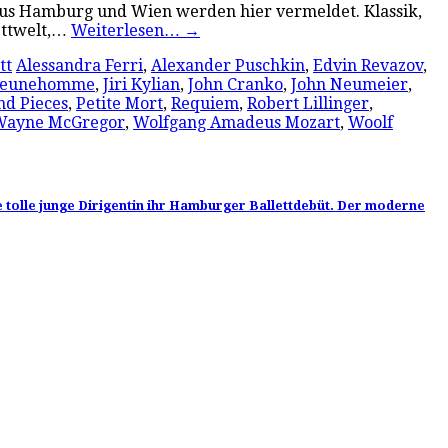
aus Hamburg und Wien werden hier vermeldet. Klassik,
ettwelt,…
Weiterlesen…
→
tt
Alessandra Ferri
,
Alexander Puschkin
,
Edvin Revazov
,
Jeunehomme
,
Jiri Kylian
,
John Cranko
,
John Neumeier
,
nd Pieces
,
Petite Mort
,
Requiem
,
Robert Lillinger
,
Wayne McGregor
,
Wolfgang Amadeus Mozart
,
Woolf
ne tolle junge Dirigentin ihr Hamburger Ballettdebüt. Der moderne