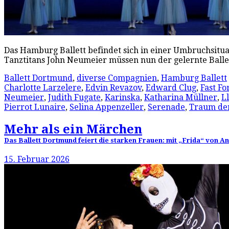
Das Hamburg Ballett befindet sich in einer Umbruchsitu
Tanztitans John Neumeier müssen nun der gelernte Ballet
Ballett Dortmund
,
diverse Compagnien
,
Hamburg Ballett
Charlotte Larzelere
,
Edvin Revazov
,
Edward Clug
,
Fast F
Neumeier
,
Judith Fugate
,
Karinska
,
Katharina Müllner
,
L
Pierrot Lunaire
,
Selina Appenzeller
,
Serenade
,
Traum de
Mehr als ein Märchen
Das Ballett Dortmund feiert die starken Frauen: mit „Frida“ von 
15. Februar 2026