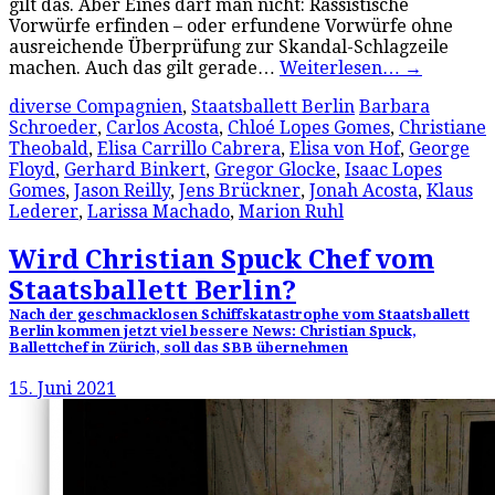
gilt das. Aber Eines darf man nicht: Rassistische
Vorwürfe erfinden – oder erfundene Vorwürfe ohne
ausreichende Überprüfung zur Skandal-Schlagzeile
machen. Auch das gilt gerade…
Weiterlesen…
→
diverse Compagnien
,
Staatsballett Berlin
Barbara
Schroeder
,
Carlos Acosta
,
Chloé Lopes Gomes
,
Christiane
Theobald
,
Elisa Carrillo Cabrera
,
Elisa von Hof
,
George
Floyd
,
Gerhard Binkert
,
Gregor Glocke
,
Isaac Lopes
Gomes
,
Jason Reilly
,
Jens Brückner
,
Jonah Acosta
,
Klaus
Lederer
,
Larissa Machado
,
Marion Ruhl
Wird Christian Spuck Chef vom
Staatsballett Berlin?
Nach der geschmacklosen Schiffskatastrophe vom Staatsballett
Berlin kommen jetzt viel bessere News: Christian Spuck,
Ballettchef in Zürich, soll das SBB übernehmen
15. Juni 2021