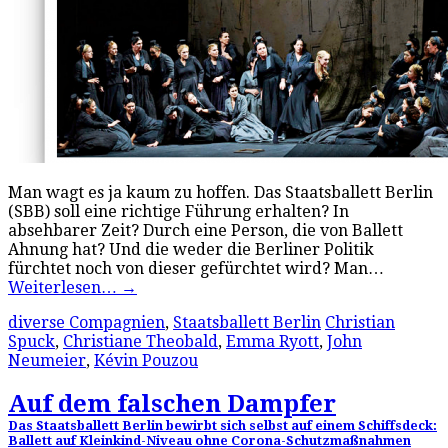
Man wagt es ja kaum zu hoffen. Das Staatsballett Berlin
(SBB) soll eine richtige Führung erhalten? In
absehbarer Zeit? Durch eine Person, die von Ballett
Ahnung hat? Und die weder die Berliner Politik
fürchtet noch von dieser gefürchtet wird? Man…
Weiterlesen…
→
diverse Compagnien
,
Staatsballett Berlin
Christian
Spuck
,
Christiane Theobald
,
Emma Ryott
,
John
Neumeier
,
Kévin Pouzou
Auf dem falschen Dampfer
Das Staatsballett Berlin bewirbt sich selbst auf einem Schiffsdeck:
Ballett auf Kleinkind-Niveau ohne Corona-Schutzmaßnahmen