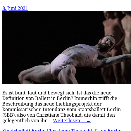
8. Juni 2021
Es ist bunt, laut und bewegt sich. Ist das die neue
Definition von Ballett in Berlin? Immerhin trifft die
Beschreibung das neue Lieblingsprojekt der
kommissarischen Intendanz vom Staatsballett Berlin
(SBB), also von Christiane Theobald, die damit den
gelegentlich von ihr…
Weiterlesen…
→
Staatsballett Berlin
Christiane Theobald
,
From Berlin