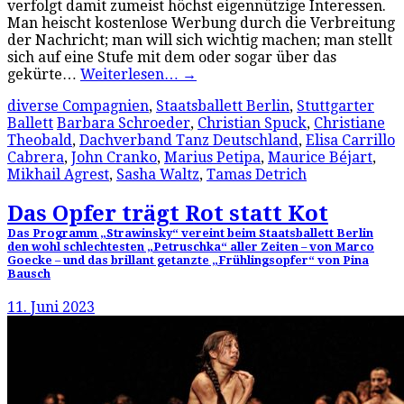
verfolgt damit zumeist höchst eigennützige Interessen.
Man heischt kostenlose Werbung durch die Verbreitung
der Nachricht; man will sich wichtig machen; man stellt
sich auf eine Stufe mit dem oder sogar über das
gekürte…
Weiterlesen…
→
diverse Compagnien
,
Staatsballett Berlin
,
Stuttgarter
Ballett
Barbara Schroeder
,
Christian Spuck
,
Christiane
Theobald
,
Dachverband Tanz Deutschland
,
Elisa Carrillo
Cabrera
,
John Cranko
,
Marius Petipa
,
Maurice Béjart
,
Mikhail Agrest
,
Sasha Waltz
,
Tamas Detrich
Das Opfer trägt Rot statt Kot
Das Programm „Strawinsky“ vereint beim Staatsballett Berlin
den wohl schlechtesten „Petruschka“ aller Zeiten – von Marco
Goecke – und das brillant getanzte „Frühlingsopfer“ von Pina
Bausch
11. Juni 2023