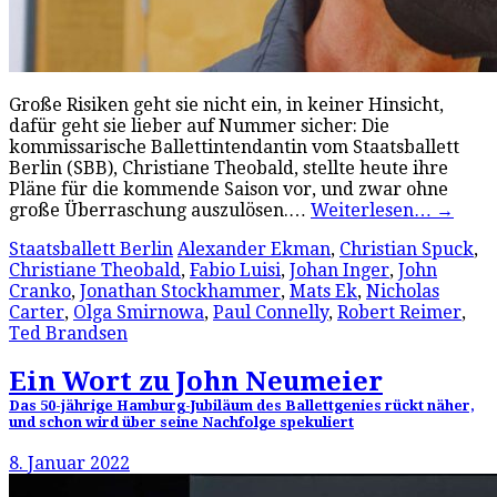
Große Risiken geht sie nicht ein, in keiner Hinsicht,
dafür geht sie lieber auf Nummer sicher: Die
kommissarische Ballettintendantin vom Staatsballett
Berlin (SBB), Christiane Theobald, stellte heute ihre
Pläne für die kommende Saison vor, und zwar ohne
große Überraschung auszulösen.…
Weiterlesen…
→
Staatsballett Berlin
Alexander Ekman
,
Christian Spuck
,
Christiane Theobald
,
Fabio Luisi
,
Johan Inger
,
John
Cranko
,
Jonathan Stockhammer
,
Mats Ek
,
Nicholas
Carter
,
Olga Smirnowa
,
Paul Connelly
,
Robert Reimer
,
Ted Brandsen
Ein Wort zu John Neumeier
Das 50-jährige Hamburg-Jubiläum des Ballettgenies rückt näher,
und schon wird über seine Nachfolge spekuliert
8. Januar 2022