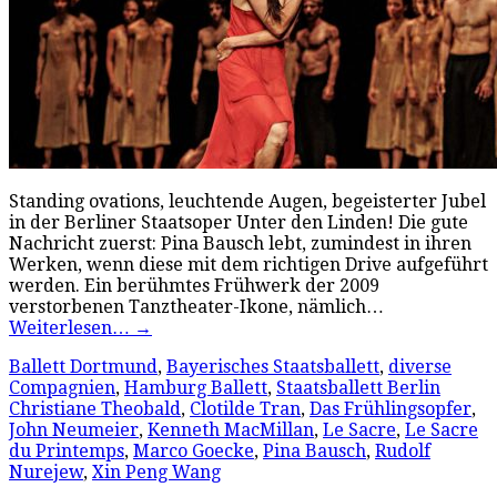
Standing ovations, leuchtende Augen, begeisterter Jubel
in der Berliner Staatsoper Unter den Linden! Die gute
Nachricht zuerst: Pina Bausch lebt, zumindest in ihren
Werken, wenn diese mit dem richtigen Drive aufgeführt
werden. Ein berühmtes Frühwerk der 2009
verstorbenen Tanztheater-Ikone, nämlich…
Weiterlesen…
→
Ballett Dortmund
,
Bayerisches Staatsballett
,
diverse
Compagnien
,
Hamburg Ballett
,
Staatsballett Berlin
Christiane Theobald
,
Clotilde Tran
,
Das Frühlingsopfer
,
John Neumeier
,
Kenneth MacMillan
,
Le Sacre
,
Le Sacre
du Printemps
,
Marco Goecke
,
Pina Bausch
,
Rudolf
Nurejew
,
Xin Peng Wang