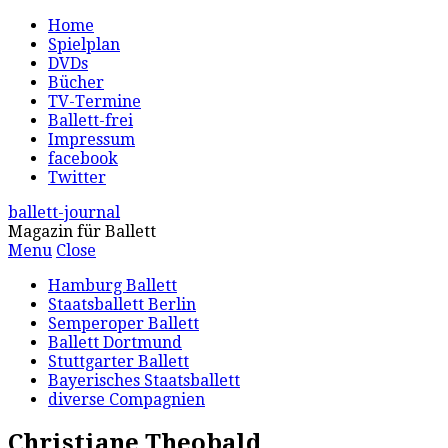
Home
Spielplan
DVDs
Bücher
TV-Termine
Ballett-frei
Impressum
facebook
Twitter
ballett-journal
Magazin für Ballett
Menu
Close
Hamburg Ballett
Staatsballett Berlin
Semperoper Ballett
Ballett Dortmund
Stuttgarter Ballett
Bayerisches Staatsballett
diverse Compagnien
Christiane Theobald