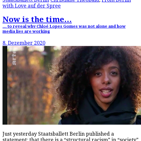
with Love auf der Spree
Now is the time…
… to reveal why Chloé Lopes Gomes was not alone and how
media lies are working
8. Dezember 2020
Just yesterday Staatsballett Berlin published a
statement: that there is a “structural racism” in “society”