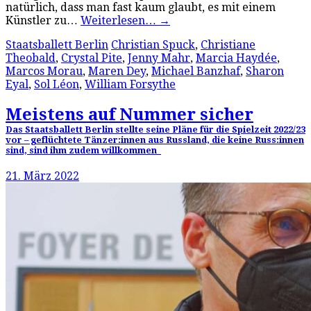
natürlich, dass man fast kaum glaubt, es mit einem
Künstler zu…
Weiterlesen…
→
Staatsballett Berlin
Christian Spuck
,
Christiane
Theobald
,
Crystal Pite
,
Jenny Mahr
,
Marcia Haydée
,
Marcos Morau
,
Maren Dey
,
Michael Banzhaf
,
Sharon
Eyal
,
Sol Léon
,
William Forsythe
Meistens auf Nummer sicher
Das Staatsballett Berlin stellte seine Pläne für die Spielzeit 2022/23
vor – geflüchtete Tänzer:innen aus Russland, die keine Russ:innen
sind, sind ihm zudem willkommen
21. März 2022