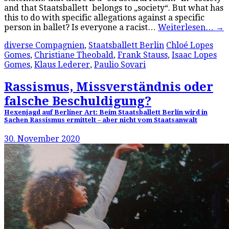
and that Staatsballett belongs to „society“. But what has
this to do with specific allegations against a specific
person in ballet? Is everyone a racist…
Weiterlesen…
→
diverse Compagnien
,
Staatsballett Berlin
Chloé Lopes
Gomes
,
Christiane Theobald
,
Frank Stauss
,
Isaac Lopes
Gomes
,
Klaus Lederer
,
Paulio Sovari
Rassismus, Missverständnis oder
falsche Beschuldigung?
Hexenjagd auf Berliner Art: Beim Staatsballett Berlin wird in
Sachen Rassismus ermittelt – aber nicht vom Staatsanwalt
30. November 2020