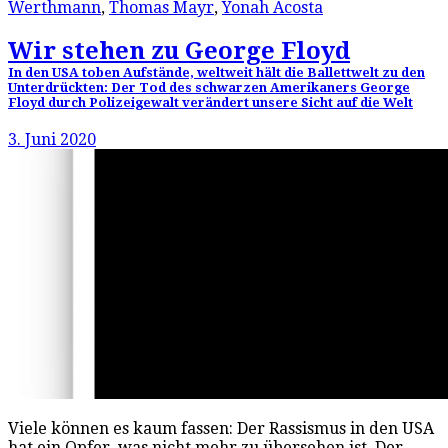
Werthmann
,
Thomas Mayr
,
Yonah Acosta
Wir stehen zu George Floyd
In den USA toben Aufstände, weltweit hält die Ballettwelt zu den
Unterdrückten: Der Tod des schwarzen Amerikaners George
Floyd durch Polizeigewalt verändert unsere Sicht auf die Welt
3. Juni 2020
Viele können es kaum fassen: Der Rassismus in den USA
hat ein Opfer, was nicht mehr zu übersehen ist. Der