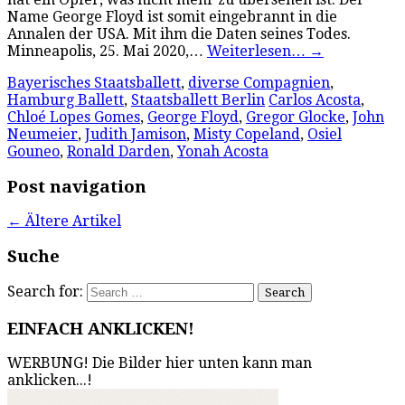
Name George Floyd ist somit eingebrannt in die
Annalen der USA. Mit ihm die Daten seines Todes.
Minneapolis, 25. Mai 2020,…
Weiterlesen…
→
Bayerisches Staatsballett
,
diverse Compagnien
,
Hamburg Ballett
,
Staatsballett Berlin
Carlos Acosta
,
Chloé Lopes Gomes
,
George Floyd
,
Gregor Glocke
,
John
Neumeier
,
Judith Jamison
,
Misty Copeland
,
Osiel
Gouneo
,
Ronald Darden
,
Yonah Acosta
Post navigation
←
Ältere Artikel
Suche
Search for:
EINFACH ANKLICKEN!
WERBUNG! Die Bilder hier unten kann man
anklicken...!