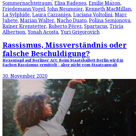
Sommernachtstraum
,
Elisa Badenes
,
Emilie Mazon
,
Friedemann Vogel
,
John Neumeier
,
Kenneth MacMillan
,
La Sylphide
,
Laura Cazzaniga
,
Luciana Voltolini
,
Marc
Jubete
,
Marian Walter
,
Nacho Duato
,
Polina Semionova
,
Rainer Krenstetter
,
Roberto Pérez
,
Spartacus
,
Tricia
Albertson
,
Yonah Acosta
,
Yuri Grigorovich
Rassismus, Missverständnis oder
falsche Beschuldigung?
Hexenjagd auf Berliner Art: Beim Staatsballett Berlin wird in
Sachen Rassismus ermittelt – aber nicht vom Staatsanwalt
30. November 2020