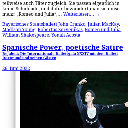
teilweise auch Täter zugleich. Sie passen eigentlich in
keine Schublade, und dafür bewundert man sie umso
mehr: „Romeo und Julia“,…
Weiterlesen…
→
Bayerisches Staatsballett
John Cranko
,
Julian MacKay
,
Madison Young
,
Robertas Servenikas
,
Romeo und Julia
,
William Shakespeare
,
Yonah Acosta
Spanische Power, poetische Satire
Bejubelt: Die Internationale Ballettgala XXXIV mit dem Ballett
Dortmund und seinen Gästen
26. Juni 2022