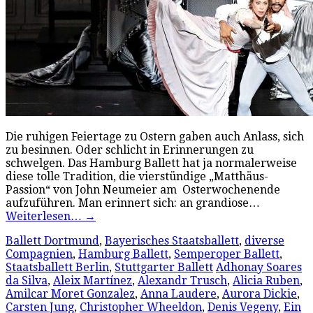
Die ruhigen Feiertage zu Ostern gaben auch Anlass, sich
zu besinnen. Oder schlicht in Erinnerungen zu
schwelgen. Das Hamburg Ballett hat ja normalerweise
diese tolle Tradition, die vierstündige „Matthäus-
Passion“ von John Neumeier am Osterwochenende
aufzuführen. Man erinnert sich: an grandiose…
Weiterlesen…
→
Ballett Dortmund
,
Bayerisches Staatsballett
,
diverse
Compagnien
,
Hamburg Ballett
,
Semperoper Ballett
,
Staatsballett Berlin
,
Stuttgarter Ballett
Adhonay Soares
da Silva
,
Aleix Martínez
,
Alexandr Trusch
,
Alicia Ruben
,
Amilcar Moret Gonzalez
,
Anna Laudere
,
Aurora Dickie
,
Carsten Jung
,
Christopher Wheeldon
,
Denis Vegeny
,
Ein