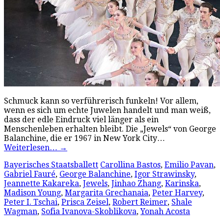
Schmuck kann so verführerisch funkeln! Vor allem,
wenn es sich um echte Juwelen handelt und man weiß,
dass der edle Eindruck viel länger als ein
Menschenleben erhalten bleibt. Die „Jewels“ von George
Balanchine, die er 1967 in New York City…
Weiterlesen…
→
Bayerisches Staatsballett
Carollina Bastos
,
Emilio Pavan
,
Gabriel Fauré
,
George Balanchine
,
Igor Strawinsky
,
Jeannette Kakareka
,
Jewels
,
Jinhao Zhang
,
Karinska
,
Madison Young
,
Margarita Grechanaia
,
Peter Harvey
,
Peter I. Tschai
,
Prisca Zeisel
,
Robert Reimer
,
Shale
Wagman
,
Sofia Ivanova-Skoblikova
,
Yonah Acosta