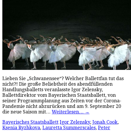
Lieben Sie „Schwanensee“? Welcher Ballettfan tut das
nicht?! Die große Beliebtheit des abendfüllenden
Handlungsballetts veranlasste Igor Zelensky,
Ballettdirektor vom Bayerischen Staatsballett, von
seiner Programmplanung aus Zeiten vor der Corona-
Pandemie nicht abzurücken und am 9. September 20
die neue Saison mit…
Weiterlesen…
→
Bayerisches Staatsballett
Igor Zelensky
,
Jonah Cook
,
Ksenia Ryzhkova
,
Lauretta Summerscales
,
Peter