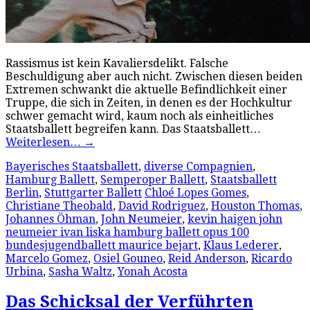
Rassismus ist kein Kavaliersdelikt. Falsche
Beschuldigung aber auch nicht. Zwischen diesen beiden
Extremen schwankt die aktuelle Befindlichkeit einer
Truppe, die sich in Zeiten, in denen es der Hochkultur
schwer gemacht wird, kaum noch als einheitliches
Staatsballett begreifen kann. Das Staatsballett…
Weiterlesen…
→
Bayerisches Staatsballett
,
diverse Compagnien
,
Hamburg Ballett
,
Semperoper Ballett
,
Staatsballett
Berlin
,
Stuttgarter Ballett
Chloé Lopes Gomes
,
Christiane Theobald
,
David Rodriguez
,
Houston Thomas
,
Johannes Öhman
,
John Neumeier
,
kevin haigen john
neumeier ivan liska hamburg ballett opus 100
bundesjugendballett maurice bejart
,
Klaus Lederer
,
Marcelo Gomez
,
Osiel Gouneo
,
Reid Anderson
,
Ricardo
Urbina
,
Sasha Waltz
,
Yonah Acosta
Das Schicksal der Verführten