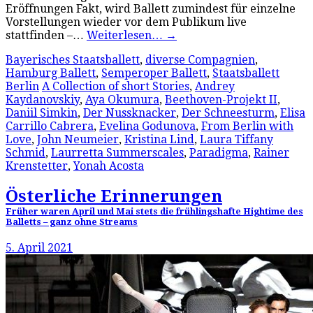
Eröffnungen Fakt, wird Ballett zumindest für einzelne
Vorstellungen wieder vor dem Publikum live
stattfinden –…
Weiterlesen…
→
Bayerisches Staatsballett
,
diverse Compagnien
,
Hamburg Ballett
,
Semperoper Ballett
,
Staatsballett
Berlin
A Collection of short Stories
,
Andrey
Kaydanovskiy
,
Aya Okumura
,
Beethoven-Projekt II
,
Daniil Simkin
,
Der Nussknacker
,
Der Schneesturm
,
Elisa
Carrillo Cabrera
,
Evelina Godunova
,
From Berlin with
Love
,
John Neumeier
,
Kristina Lind
,
Laura Tiffany
Schmid
,
Laurretta Summerscales
,
Paradigma
,
Rainer
Krenstetter
,
Yonah Acosta
Österliche Erinnerungen
Früher waren April und Mai stets die frühlingshafte Hightime des
Balletts – ganz ohne Streams
5. April 2021