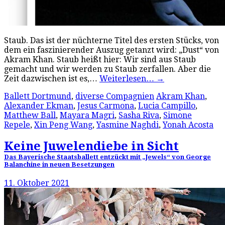
Staub. Das ist der nüchterne Titel des ersten Stücks, von
dem ein faszinierender Auszug getanzt wird: „Dust“ von
Akram Khan. Staub heißt hier: Wir sind aus Staub
gemacht und wir werden zu Staub zerfallen. Aber die
Zeit dazwischen ist es,…
Weiterlesen…
→
Ballett Dortmund
,
diverse Compagnien
Akram Khan
,
Alexander Ekman
,
Jesus Carmona
,
Lucia Campillo
,
Matthew Ball
,
Mayara Magri
,
Sasha Riva
,
Simone
Repele
,
Xin Peng Wang
,
Yasmine Naghdi
,
Yonah Acosta
Keine Juwelendiebe in Sicht
Das Bayerische Staatsballett entzückt mit „Jewels“ von George
Balanchine in neuen Besetzungen
11. Oktober 2021