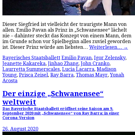
Dieser Siegfried ist vielleicht der traurigste Mann von
allen. Emilio Pavan als Prinz in „Schwanensee“ lächelt
nie – dahinter steckt das Konzept von einem Mann, dem
im Grunde schon vor Spielbeginn alles zuviel geworden
ist. Dieser Prinz würde am liebsten…
Weiterlesen…
→
Bayerisches Staatsballett
Emilio Pavan
,
Igor Zelensky
,
Jeanette Kakareka
,
Jinhao Zhang
,
John Cranko
,
Laurretta Summerscales
,
Lucia Lacarra
,
Madison
Young
,
Prisca Zeisel
,
Ray Barra
,
Thomas Mayr
,
Yonah
Acosta
Der einzige „Schwanensee“
weltweit
Das Bayerische Staatsballett eröffnet seine Saison am 9.
September 2020 mit „Schwanensee“ von Ray Barra: in einer
Corona-Version
26. August 2020