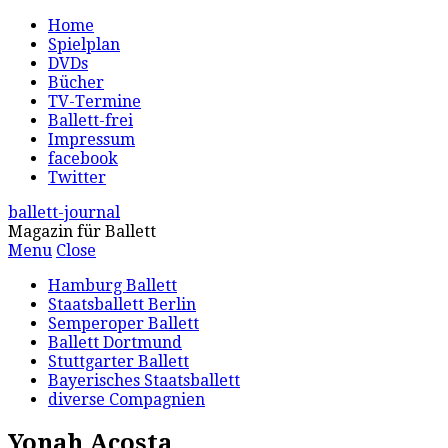
Home
Spielplan
DVDs
Bücher
TV-Termine
Ballett-frei
Impressum
facebook
Twitter
ballett-journal
Magazin für Ballett
Menu
Close
Hamburg Ballett
Staatsballett Berlin
Semperoper Ballett
Ballett Dortmund
Stuttgarter Ballett
Bayerisches Staatsballett
diverse Compagnien
Yonah Acosta