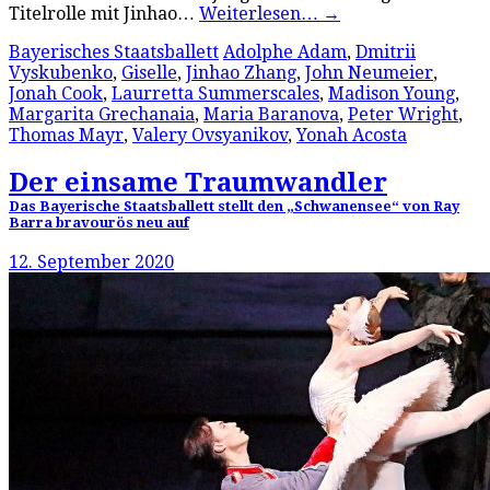
Titelrolle mit Jinhao…
Weiterlesen…
→
Bayerisches Staatsballett
Adolphe Adam
,
Dmitrii
Vyskubenko
,
Giselle
,
Jinhao Zhang
,
John Neumeier
,
Jonah Cook
,
Laurretta Summerscales
,
Madison Young
,
Margarita Grechanaia
,
Maria Baranova
,
Peter Wright
,
Thomas Mayr
,
Valery Ovsyanikov
,
Yonah Acosta
Der einsame Traumwandler
Das Bayerische Staatsballett stellt den „Schwanensee“ von Ray
Barra bravourös neu auf
12. September 2020