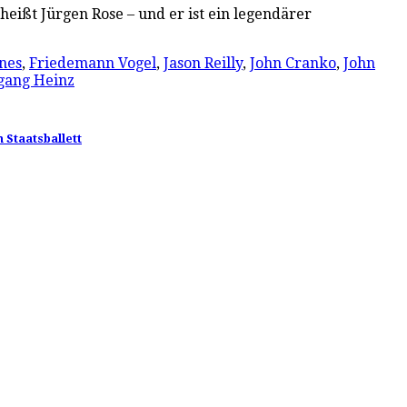
heißt Jürgen Rose – und er ist ein legendärer
nes
,
Friedemann Vogel
,
Jason Reilly
,
John Cranko
,
John
gang Heinz
 Staatsballett