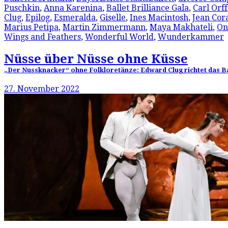
Puschkin
,
Anna Karenina
,
Ballet Brilliance Gala
,
Carl Orff
Clug
,
Epilog
,
Esmeralda
,
Giselle
,
Ines Macintosh
,
Jean Cora
Marius Petipa
,
Martin Zimmermann
,
Maya Makhateli
,
On
Wings and Feathers
,
Wonderful World
,
Wunderkammer
Nüsse über Nüsse ohne Küsse
„Der Nussknacker“ ohne Folkloretänze: Edward Clug richtet das Bal
27. November 2022