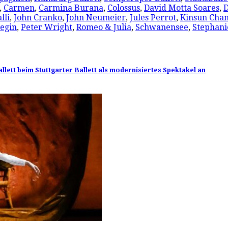
,
Carmen
,
Carmina Burana
,
Colossus
,
David Motta Soares
,
D
lli
,
John Cranko
,
John Neumeier
,
Jules Perrot
,
Kinsun Cha
egin
,
Peter Wright
,
Romeo & Julia
,
Schwanensee
,
Stephani
lett beim Stuttgarter Ballett als modernisiertes Spektakel an