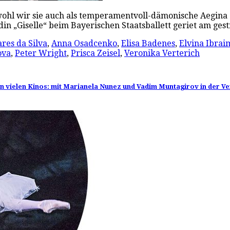
wohl wir sie auch als temperamentvoll-dämonische Aegina a
din „Giselle“ beim Bayerischen Staatsballett geriet am g
res da Silva
,
Anna Osadcenko
,
Elisa Badenes
,
Elvina Ibrai
ova
,
Peter Wright
,
Prisca Zeisel
,
Veronika Verterich
 in vielen Kinos: mit Marianela Nunez und Vadim Muntagirov in der V