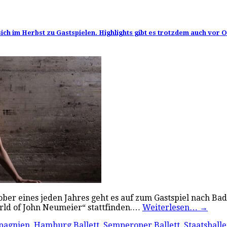
ch im Herbst zu Gastspielen. Highlights gibt es trotzdem auch vor O
tober eines jeden Jahres geht es auf zum Gastspiel nach Ba
rld of John Neumeier“ stattfinden.…
Weiterlesen…
→
pagnien
,
Hamburg Ballett
,
Semperoper Ballett
,
Staatsballe