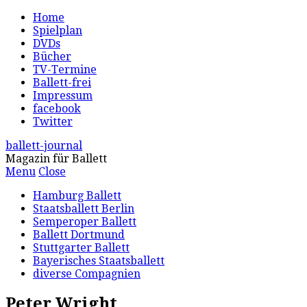
Home
Spielplan
DVDs
Bücher
TV-Termine
Ballett-frei
Impressum
facebook
Twitter
ballett-journal
Magazin für Ballett
Menu
Close
Hamburg Ballett
Staatsballett Berlin
Semperoper Ballett
Ballett Dortmund
Stuttgarter Ballett
Bayerisches Staatsballett
diverse Compagnien
Peter Wright