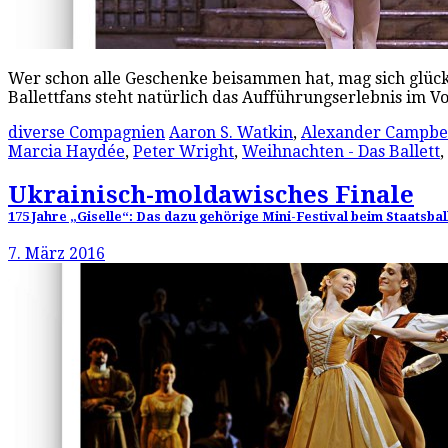
Wer schon alle Geschenke beisammen hat, mag sich glück
Ballettfans steht natürlich das Aufführungserlebnis im 
diverse Compagnien
Aaron S. Watkin
,
Alexander Campbe
Marcia Haydée
,
Peter Wright
,
Weihnachten - Das Ballett
,
Ukrainisch-moldawisches Finale
175 Jahre „Giselle“: Das dazu gehörige Mini-Festival beim Staatsba
7. März 2016