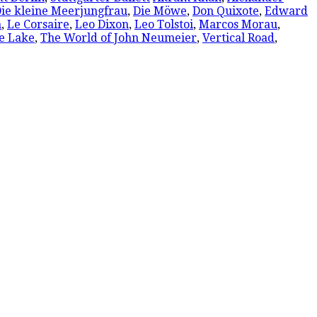
ie kleine Meerjungfrau
,
Die Möwe
,
Don Quixote
,
Edward
n
,
Le Corsaire
,
Leo Dixon
,
Leo Tolstoi
,
Marcos Morau
,
e Lake
,
The World of John Neumeier
,
Vertical Road
,