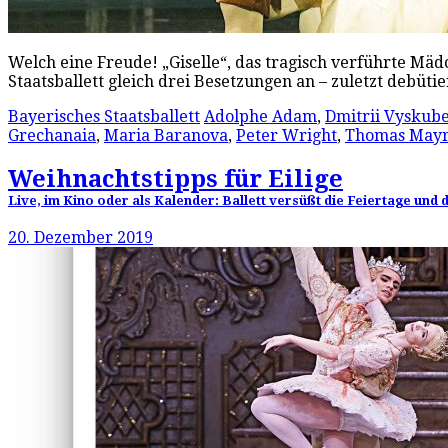
Welch eine Freude! „Giselle“, das tragisch verführte Mäd
Staatsballett gleich drei Besetzungen an – zuletzt debüti
Bayerisches Staatsballett
Adolphe Adam
,
Dmitrii Vyskub
Grechanaia
,
Maria Baranova
,
Peter Wright
,
Thomas May
Weihnachtstipps für Eilige
Live, im Kino oder als Kalender: Ballett versüßt die Feiertage und 
20. Dezember 2019