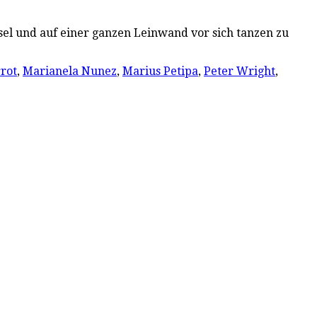
sel und auf einer ganzen Leinwand vor sich tanzen zu
rrot
,
Marianela Nunez
,
Marius Petipa
,
Peter Wright
,