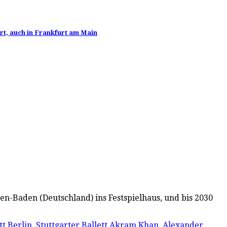
rt, auch in Frankfurt am Main
den-Baden (Deutschland) ins Festspielhaus, und bis 2030
tt Berlin
,
Stuttgarter Ballett
Akram Khan
,
Alexander