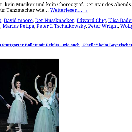
er, kein Musiker und kein Choreograf. Der Star des Abends 
r für Tanzmacher wie…
Weiterlesen…
→
a
,
David moore
,
Der Nussknacker
,
Edward Clug
,
Elisa Bade
w
,
Marius Petipa
,
Peter I. Tschaikowsky
,
Peter Wright
,
Wolf
tuttgarter Ballett mit Debüts – wie auch „Giselle“ beim Bayerischen