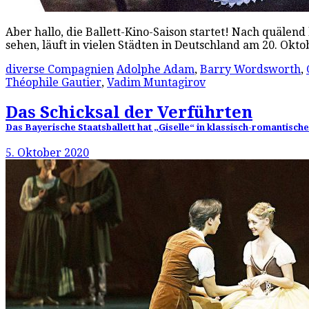
Aber hallo, die Ballett-Kino-Saison startet! Nach quälen
sehen, läuft in vielen Städten in Deutschland am 20. Okt
diverse Compagnien
Adolphe Adam
,
Barry Wordsworth
,
Théophile Gautier
,
Vadim Muntagirov
Das Schicksal der Verführten
Das Bayerische Staatsballett hat „Giselle“ in klassisch-romantis
5. Oktober 2020