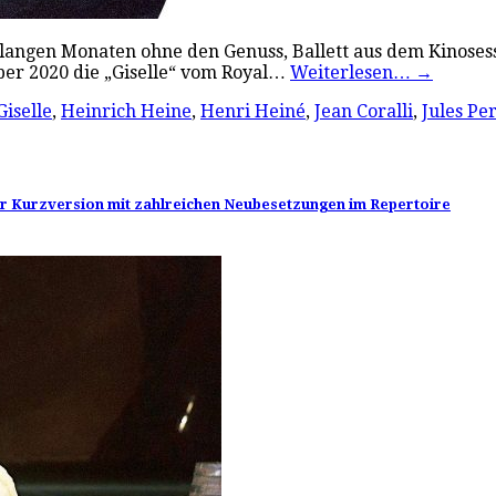
d langen Monaten ohne den Genuss, Ballett aus dem Kinoses
ober 2020 die „Giselle“ vom Royal…
Weiterlesen…
→
Giselle
,
Heinrich Heine
,
Henri Heiné
,
Jean Coralli
,
Jules Pe
cher Kurzversion mit zahlreichen Neubesetzungen im Repertoire