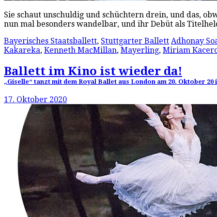
Sie schaut unschuldig und schüchtern drein, und das, ob
nun mal besonders wandelbar, und ihr Debüt als Titelhel
Bayerisches Staatsballett
,
Stuttgarter Ballett
Adhonay Soa
Kakareka
,
Kenneth MacMillan
,
Mayerling
,
Miriam Kacer
Ballett im Kino ist wieder da!
„Giselle“ tanzt mit dem Royal Ballet aus London am 20. Oktober 20
17. Oktober 2020