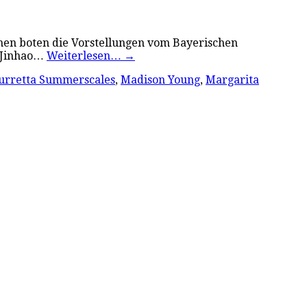
nchen boten die Vorstellungen vom Bayerischen
t Jinhao…
Weiterlesen…
→
urretta Summerscales
,
Madison Young
,
Margarita