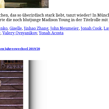
chen, das so überirdisch stark liebt, tanzt wieder! In Mü
erte die noch blutjunge Madison Young in der Titelrolle mi
enko
,
Giselle
,
Jinhao Zhang
,
John Neumeier
,
Jonah Cook
,
La
r
,
Valery Ovsyanikov
,
Yonah Acosta
den Jahreswechsel 2019/20