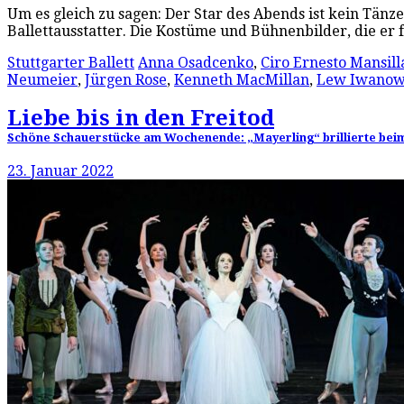
Um es gleich zu sagen: Der Star des Abends ist kein Tänz
Ballettausstatter. Die Kostüme und Bühnenbilder, die e
Stuttgarter Ballett
Anna Osadcenko
,
Ciro Ernesto Mansill
Neumeier
,
Jürgen Rose
,
Kenneth MacMillan
,
Lew Iwano
Liebe bis in den Freitod
Schöne Schauerstücke am Wochenende: „Mayerling“ brillierte beim S
23. Januar 2022