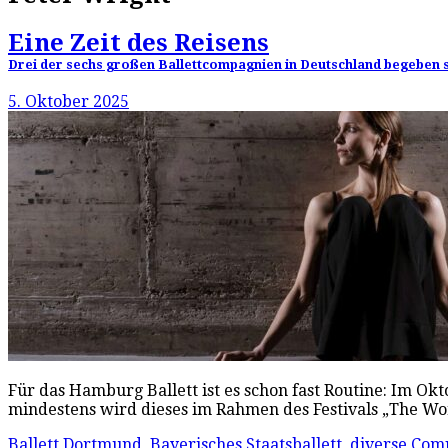
Eine Zeit des Reisens
Drei der sechs großen Ballettcompagnien in Deutschland begeben si
5. Oktober 2025
Für das Hamburg Ballett ist es schon fast Routine: Im Ok
mindestens wird dieses im Rahmen des Festivals „The Wo
Ballett Dortmund
,
Bayerisches Staatsballett
,
diverse Com