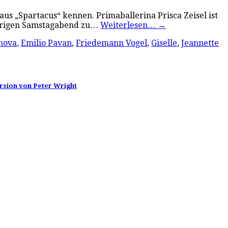
us „Spartacus“ kennen. Primaballerina Prisca Zeisel ist
estrigen Samstagabend zu…
Weiterlesen…
→
mova
,
Emilio Pavan
,
Friedemann Vogel
,
Giselle
,
Jeannette
ersion von Peter Wright