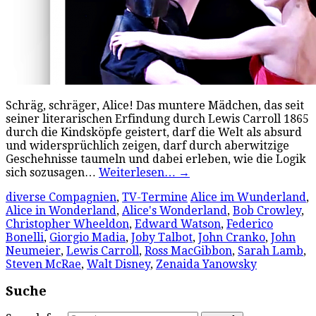
Schräg, schräger, Alice! Das muntere Mädchen, das seit
seiner literarischen Erfindung durch Lewis Carroll 1865
durch die Kindsköpfe geistert, darf die Welt als absurd
und widersprüchlich zeigen, darf durch aberwitzige
Geschehnisse taumeln und dabei erleben, wie die Logik
sich sozusagen…
Weiterlesen…
→
diverse Compagnien
,
TV-Termine
Alice im Wunderland
,
Alice in Wonderland
,
Alice's Wonderland
,
Bob Crowley
,
Christopher Wheeldon
,
Edward Watson
,
Federico
Bonelli
,
Giorgio Madia
,
Joby Talbot
,
John Cranko
,
John
Neumeier
,
Lewis Carroll
,
Ross MacGibbon
,
Sarah Lamb
,
Steven McRae
,
Walt Disney
,
Zenaida Yanowsky
Suche