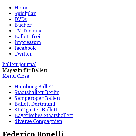
Home
Spielplan
DVDs
Bücher
TV-Termine
Ballett-frei
Impressum
facebook
Twitter
ballett-journal
Magazin für Ballett
Menu
Close
Hamburg Ballett
Staatsballett Berlin
Semperoper Ballett
Ballett Dortmund
Stuttgarter Ballett
Bayerisches Staatsballett
diverse Compagnien
Federico Bonelli