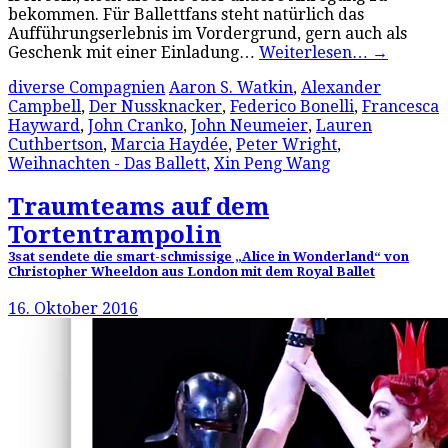
bekommen. Für Ballettfans steht natürlich das
Aufführungserlebnis im Vordergrund, gern auch als
Geschenk mit einer Einladung…
Weiterlesen…
→
diverse Compagnien
Aaron S. Watkin
,
Alexander
Campbell
,
Der Nussknacker
,
Federico Bonelli
,
Francesca
Hayward
,
John Cranko
,
John Neumeier
,
Lauren
Cuthbertson
,
Marcia Haydée
,
Peter Wright
,
Weihnachten - Das Ballett
,
Xin Peng Wang
Traumteams auf dem
Tortentrampolin
3sat sendete die smart-schmissige „Alice in Wonderland“ von
Christopher Wheeldon aus London mit dem Royal Ballet
16. Oktober 2016