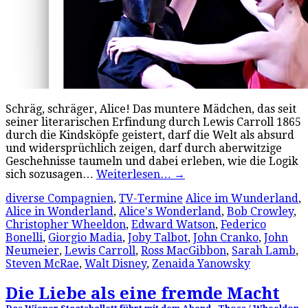
Schräg, schräger, Alice! Das muntere Mädchen, das seit
seiner literarischen Erfindung durch Lewis Carroll 1865
durch die Kindsköpfe geistert, darf die Welt als absurd
und widersprüchlich zeigen, darf durch aberwitzige
Geschehnisse taumeln und dabei erleben, wie die Logik
sich sozusagen…
Weiterlesen…
→
diverse Compagnien
,
TV-Termine
Alice im Wunderland
,
Alice in Wonderland
,
Alice's Wonderland
,
Bob Crowley
,
Christopher Wheeldon
,
Edward Watson
,
Federico
Bonelli
,
Giorgio Madia
,
Joby Talbot
,
John Cranko
,
John
Neumeier
,
Lewis Carroll
,
Ross MacGibbon
,
Sarah Lamb
,
Steven McRae
,
Walt Disney
,
Zenaida Yanowsky
Die Liebe als eine fremde Macht