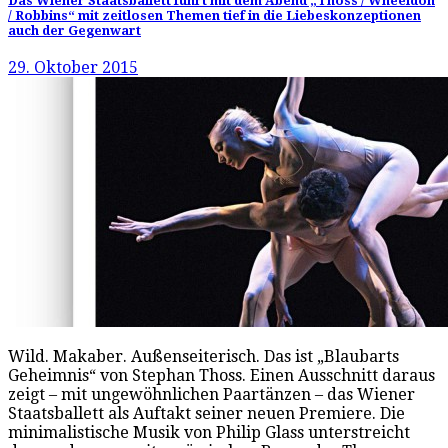
Das Wiener Staatsballett führt mit dem Abend „Thoss / Wheeldon
/ Robbins“ mit zeitlosen Themen tief in die Liebeskonzeptionen
auch der Gegenwart
29. Oktober 2015
Wild. Makaber. Außenseiterisch. Das ist „Blaubarts
Geheimnis“ von Stephan Thoss. Einen Ausschnitt daraus
zeigt – mit ungewöhnlichen Paartänzen – das Wiener
Staatsballett als Auftakt seiner neuen Premiere. Die
minimalistische Musik von Philip Glass unterstreicht