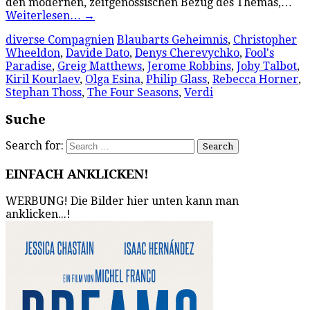
den modernen, zeitgenössischen Bezug des Themas,…
Weiterlesen…
→
diverse Compagnien
Blaubarts Geheimnis
,
Christopher
Wheeldon
,
Davide Dato
,
Denys Cherevychko
,
Fool's
Paradise
,
Greig Matthews
,
Jerome Robbins
,
Joby Talbot
,
Kiril Kourlaev
,
Olga Esina
,
Philip Glass
,
Rebecca Horner
,
Stephan Thoss
,
The Four Seasons
,
Verdi
Suche
Search for:
EINFACH ANKLICKEN!
WERBUNG! Die Bilder hier unten kann man
anklicken...!