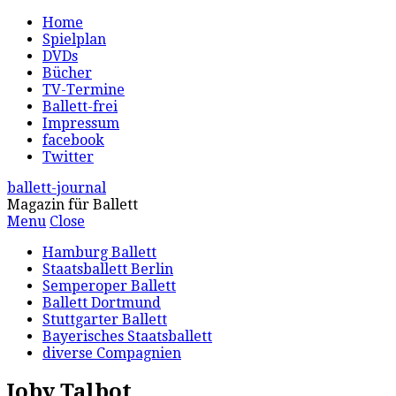
Home
Spielplan
DVDs
Bücher
TV-Termine
Ballett-frei
Impressum
facebook
Twitter
ballett-journal
Magazin für Ballett
Menu
Close
Hamburg Ballett
Staatsballett Berlin
Semperoper Ballett
Ballett Dortmund
Stuttgarter Ballett
Bayerisches Staatsballett
diverse Compagnien
Joby Talbot