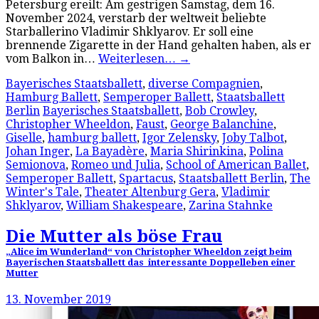
Petersburg ereilt: Am gestrigen Samstag, dem 16.
November 2024, verstarb der weltweit beliebte
Starballerino Vladimir Shklyarov. Er soll eine
brennende Zigarette in der Hand gehalten haben, als er
vom Balkon in…
Weiterlesen…
→
Bayerisches Staatsballett
,
diverse Compagnien
,
Hamburg Ballett
,
Semperoper Ballett
,
Staatsballett
Berlin
Bayerisches Staatsballett
,
Bob Crowley
,
Christopher Wheeldon
,
Faust
,
George Balanchine
,
Giselle
,
hamburg ballett
,
Igor Zelensky
,
Joby Talbot
,
Johan Inger
,
La Bayadère
,
Maria Shirinkina
,
Polina
Semionova
,
Romeo und Julia
,
School of American Ballet
,
Semperoper Ballett
,
Spartacus
,
Staatsballett Berlin
,
The
Winter's Tale
,
Theater Altenburg Gera
,
Vladimir
Shklyarov
,
William Shakespeare
,
Zarina Stahnke
Die Mutter als böse Frau
„Alice im Wunderland“ von Christopher Wheeldon zeigt beim
Bayerischen Staatsballett das interessante Doppelleben einer
Mutter
13. November 2019