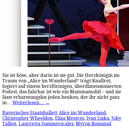
Sie ist böse, aber darin ist sie gut. Die Herzkönigin im
Traum von „Alice im Wunderland“ trägt Knallrot,
logiert auf einem herzförmigen, überdimensionierten
Podest, das fahrbar ist wie ein Mammamobil – und sie
lässt erbarmungslos jeden henken, der ihr nicht ganz
in…
Weiterlesen…
→
Bayerisches Staatsballett
Alice im Wunderland
,
Christopher Wheeldon
,
Elisa Mestres
,
Ivan Liska
,
Joby
Talbot
,
Laurretta Summerscales
,
Myron Romanul