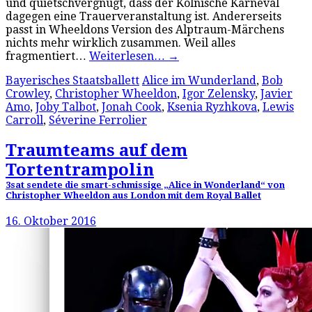
und quietschvergnügt, dass der Kölnische Karneval
dagegen eine Trauerveranstaltung ist. Andererseits
passt in Wheeldons Version des Alptraum-Märchens
nichts mehr wirklich zusammen. Weil alles
fragmentiert…
Weiterlesen…
→
Bayerisches Staatsballett
Alice im Wunderland
,
Bob
Crowley
,
Christopher Wheeldon
,
Igor Zelensky
,
Javier
Amo
,
Joby Talbot
,
Jonah Cook
,
Ksenia Ryzhkova
,
Lewis
Carroll
,
Séverine Ferrolier
Traumteams auf dem
Tortentrampolin
3sat sendete die smart-schmissige „Alice in Wonderland“ von
Christopher Wheeldon aus London mit dem Royal Ballet
16. Oktober 2016