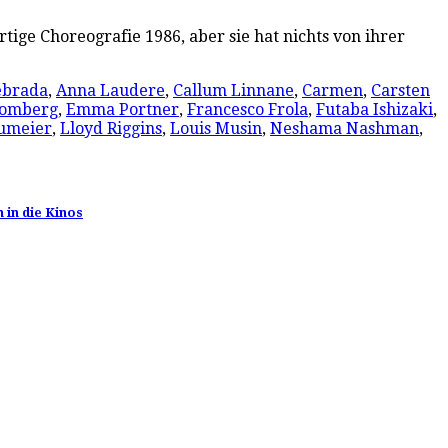
ige Choreografie 1986, aber sie hat nichts von ihrer
ebrada
,
Anna Laudere
,
Callum Linnane
,
Carmen
,
Carsten
romberg
,
Emma Portner
,
Francesco Frola
,
Futaba Ishizaki
,
umeier
,
Lloyd Riggins
,
Louis Musin
,
Neshama Nashman
,
 in die Kinos