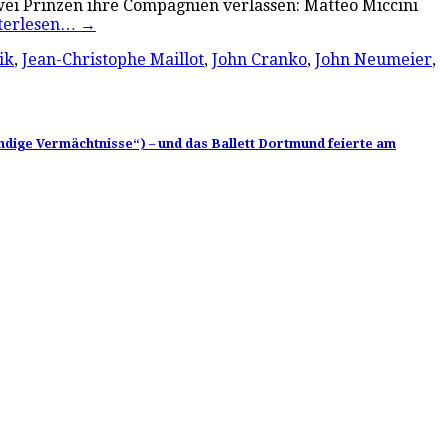
 zwei Prinzen ihre Compagnien verlassen: Matteo Miccini
terlesen…
→
ik
,
Jean-Christophe Maillot
,
John Cranko
,
John Neumeier
,
ndige Vermächtnisse“) – und das Ballett Dortmund feierte am