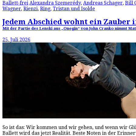
Ballett-frei
Alexandra Szemerédy
,
Andreas Schager
,
Bill 
Wagner
,
Rienzi
,
Ring
,
Tristan und Isolde
Jedem Abschied wohnt ein Zauber 
Mit der Partie des Lenski aus „Onegin“ von John Cranko nimmt Matt
25. Juli 2026
So ist das: Wir kommen und wir gehen, und wenn wir Glüc
Ballett wird das jetzt Realität. Beste Noten in der Erinn