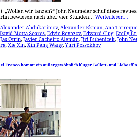
 „Wollen wir tanzen?“ John Neumeier schuf diese revueart
berlin bewiesen nach über vier Stunden…
Weiterlesen…
→
Alexander Abdukarimov
,
Alexander Ekman
,
Ana Torrequ
David Motta Soares
,
Edvin Revazov
,
Edward Clug
,
Emily B
,
Jas Otrin
,
Javier Cacheiro Alemán
,
Jiri Bubenicek
,
John Ne
ra
,
Xie Xin
,
Xin Peng Wang
,
Yuri Possokhov
hel Franco kommt ein außergewöhnlich kluger Ballett- und Liebesfilm