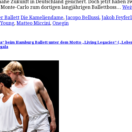
re nahe Zukunft in Deutschland gesichert. Doch jetzt haben
 de Monte-Carlo zum dortigen langjährigen Ballettboss…
Wei
r Ballett
Die Kameliendame
,
Jacopo Bellussi
,
Jakob Feyferl
 Young
,
Matteo Miccini
,
Onegin
ala“ beim Hamburg Ballett unter dem Motto „Living Legacies“ („Lebe
tgala