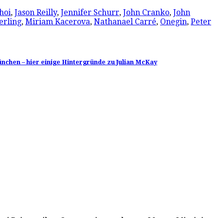
hoi
,
Jason Reilly
,
Jennifer Schurr
,
John Cranko
,
John
erling
,
Miriam Kacerova
,
Nathanael Carré
,
Onegin
,
Peter
ünchen – hier einige Hintergründe zu Julian McKay