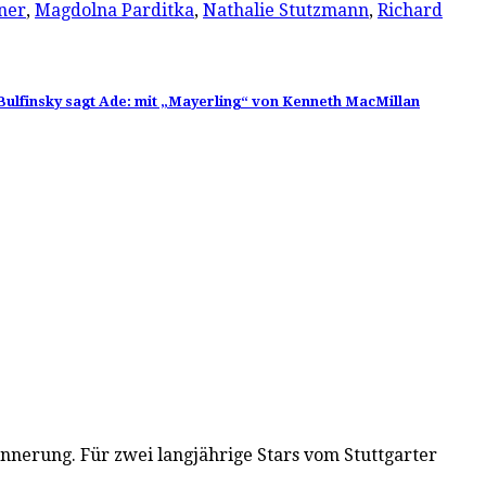
ner
,
Magdolna Parditka
,
Nathalie Stutzmann
,
Richard
 Bulfinsky sagt Ade: mit „Mayerling“ von Kenneth MacMillan
nnerung. Für zwei langjährige Stars vom Stuttgarter