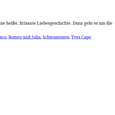
eine heiße, brisante Liebesgeschichte. Dann geht es um die
nco
,
Romeo und Julia
,
Schwanensee
,
Yves Cape