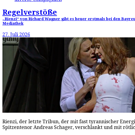
Regelverstöße
„Rienzi“ von Richard Wagner gibt es heuer erstmals bei den Bayreut
Mediathek
27. Juli 2026
Rienzi, der letzte Tribun, der mit fast tyrannischer Energ
Spitzentenor Andreas Schager, verschlankt und mit rötl