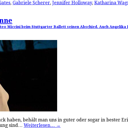
Gates
,
Gabriele Scherer
,
Jennifer Holloway
,
Katharina Wag
inne
eo Miccini beim Stuttgarter Ballett seinen Abschied. Auch Angelika
k haben, behält man uns in guter oder sogar in bester Eri
erung sind…
Weiterlesen…
→