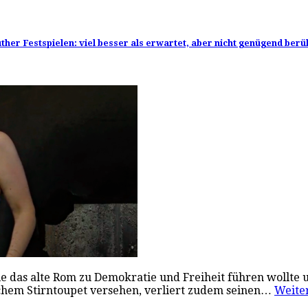
her Festspielen: viel besser als erwartet, aber nicht genügend berüh
ie das alte Rom zu Demokratie und Freiheit führen wollte un
ichem Stirntoupet versehen, verliert zudem seinen…
Weite