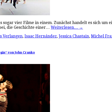
 es sogar vier Filme in einem. Zunächst handelt es sich um 
bei, die Geschichte einer…
Weiterlesen…
→
es Verlangen
,
Isaac Hernández
,
Jessica Chastain
,
Michel Fra
egin“ von John Cranko