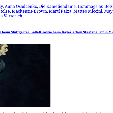
ky
,
Anna Osadcenko
,
Die Kameliendame
,
Hommage au Bols
tolze
,
Mackenzie Brown
,
Martí Paixà
,
Matteo Miccini
,
May
a Verterich
 beim Stuttgarter Ballett sowie beim Bayerischen Staatsballett in M