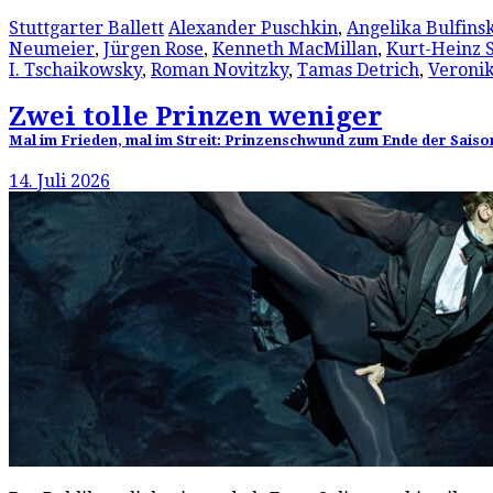
Stuttgarter Ballett
Alexander Puschkin
,
Angelika Bulfins
Neumeier
,
Jürgen Rose
,
Kenneth MacMillan
,
Kurt-Heinz S
I. Tschaikowsky
,
Roman Novitzky
,
Tamas Detrich
,
Veronik
Zwei tolle Prinzen weniger
Mal im Frieden, mal im Streit: Prinzenschwund zum Ende der Saison
14. Juli 2026