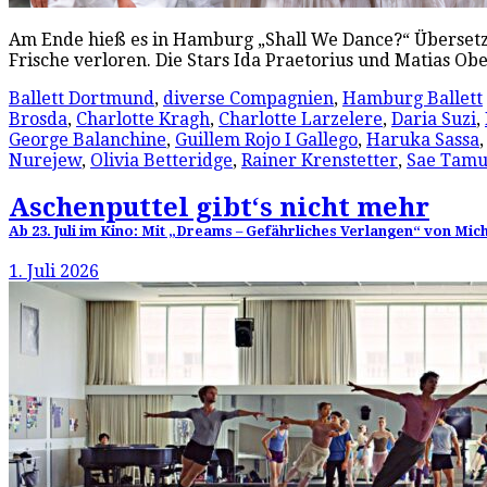
Am Ende hieß es in Hamburg „Shall We Dance?“ Übersetzt:
Frische verloren. Die Stars Ida Praetorius und Matias O
Ballett Dortmund
,
diverse Compagnien
,
Hamburg Ballett
Brosda
,
Charlotte Kragh
,
Charlotte Larzelere
,
Daria Suzi
,
George Balanchine
,
Guillem Rojo I Gallego
,
Haruka Sassa
Nurejew
,
Olivia Betteridge
,
Rainer Krenstetter
,
Sae Tamu
Aschenputtel gibt‘s nicht mehr
Ab 23. Juli im Kino: Mit „Dreams – Gefährliches Verlangen“ von Mic
1. Juli 2026