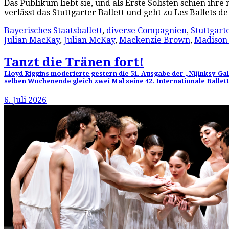
Das Publikum liebt sie, und als Erste Solisten schien ih
verlässt das Stuttgarter Ballett und geht zu Les Ballets
Bayerisches Staatsballett
,
diverse Compagnien
,
Stuttgarte
Julian MacKay
,
Julian McKay
,
Mackenzie Brown
,
Madison
Tanzt die Tränen fort!
Lloyd Riggins moderierte gestern die 51. Ausgabe der „Nijinksy-G
selben Wochenende gleich zwei Mal seine 42. Internationale Ballet
6. Juli 2026