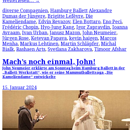
Weiterlesen…
→
diverse Compagnien
,
Hamburg Ballett
Alexandre
Dumas der Jüngere
,
Brigitte Lefèvre
,
Die
Kameliendame
,
Edvin Revazov
,
Elen Bottaro
,
Eno Peci
,
Frédéric Chopin
,
Hyo-Jung Kang
,
Igor Zapravdin
,
Ioanna
Avraam
,
Ivan Urban
,
Janusz Mazon
,
John Neumeier
,
Jürgen Rose
,
Ketevan Papava
,
kevin haigen
,
Marcos
Menha
,
Markus Lehtinen
,
Martin Schläpfer
,
Michal
Bialk
,
Rashaen Arts
,
Svetlana Zakharova
,
Timoor Afshar
Mach’s noch einmal, John!
John Neumeier erklärte am Sonntag beim Hamburg Ballett in der
„Ballett-Werkstatt“, wie er seine Mammutballettsaga „Die
Kameliendame“ entwickelte
15. Januar 2024