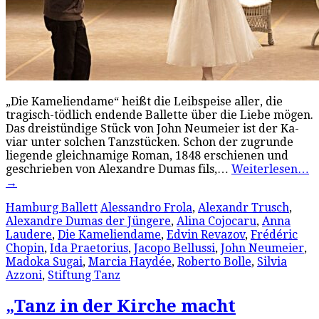
„Die Kameliendame“ heißt die Leibspeise aller, die
tragisch-tödlich endende Ballette über die Liebe mögen.
Das dreistündige Stück von John Neumeier ist der Ka­
viar unter solchen Tanzstücken. Schon der zugrunde
liegende gleichnamige Roman, 1848 erschienen und
geschrieben von Alexandre Dumas fils,…
Weiterlesen…
→
Hamburg Ballett
Alessandro Frola
,
Alexandr Trusch
,
Alexandre Dumas der Jüngere
,
Alina Cojocaru
,
Anna
Laudere
,
Die Kameliendame
,
Edvin Revazov
,
Frédéric
Chopin
,
Ida Praetorius
,
Jacopo Bellussi
,
John Neumeier
,
Madoka Sugai
,
Marcia Haydée
,
Roberto Bolle
,
Silvia
Azzoni
,
Stiftung Tanz
„Tanz in der Kirche macht