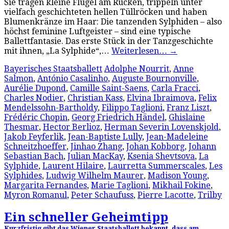
Sie tragen kleine Flügel am Rücken, trippeln unter
vielfach geschichteten hellen Tüllröcken und haben
Blumenkränze im Haar: Die tanzenden Sylphiden – also
höchst feminine Luftgeister – sind eine typische
Ballettfantasie. Das erste Stück in der Tanzgeschichte
mit ihnen, „La Sylphide“,…
Weiterlesen…
→
Bayerisches Staatsballett
Adolphe Nourrit
,
Anne
Salmon
,
António Casalinho
,
Auguste Bournonville
,
Aurélie Dupond
,
Camille Saint-Saens
,
Carla Fracci
,
Charles Nodier
,
Christian Kass
,
Elvina Ibraimova
,
Felix
Mendelssohn-Bartholdy
,
Filippo Taglioni
,
Franz Liszt
,
Frédéric Chopin
,
Georg Friedrich Händel
,
Ghislaine
Thesmar
,
Hector Berlioz
,
Herman Severin Lovenskjold
,
Jakob Feyferlik
,
Jean-Baptiste Lully
,
Jean-Madeleine
Schneitzhoeffer
,
Jinhao Zhang
,
Johan Kobborg
,
Johann
Sebastian Bach
,
Julian MacKay
,
Ksenia Shevtsova
,
La
Sylphide
,
Laurent Hilaire
,
Laurretta Summerscales
,
Les
Sylphides
,
Ludwig Wilhelm Maurer
,
Madison Young
,
Margarita Fernandes
,
Marie Taglioni
,
Mikhail Fokine
,
Myron Romanul
,
Peter Schaufuss
,
Pierre Lacotte
,
Trilby
Ein schneller Geheimtipp
Kurzfristig gibt das Wiener Staatsballett bekannt, dass am