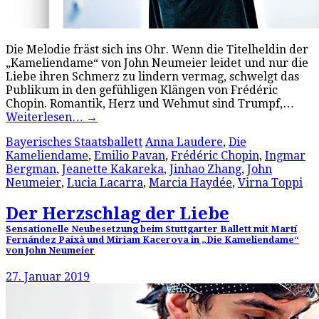
Die Melodie fräst sich ins Ohr. Wenn die Titelheldin der
„Kameliendame“ von John Neumeier leidet und nur die
Liebe ihren Schmerz zu lindern vermag, schwelgt das
Publikum in den gefühligen Klängen von Frédéric
Chopin. Romantik, Herz und Wehmut sind Trumpf,…
Weiterlesen…
→
Bayerisches Staatsballett
Anna Laudere
,
Die
Kameliendame
,
Emilio Pavan
,
Frédéric Chopin
,
Ingmar
Bergman
,
Jeanette Kakareka
,
Jinhao Zhang
,
John
Neumeier
,
Lucia Lacarra
,
Marcia Haydée
,
Virna Toppi
Der Herzschlag der Liebe
Sensationelle Neubesetzung beim Stuttgarter Ballett mit Martí
Fernández Paixà und Miriam Kacerova in „Die Kameliendame“
von John Neumeier
27. Januar 2019