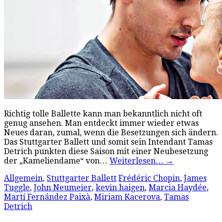
Richtig tolle Ballette kann man bekanntlich nicht oft
genug ansehen. Man entdeckt immer wieder etwas
Neues daran, zumal, wenn die Besetzungen sich ändern.
Das Stuttgarter Ballett und somit sein Intendant Tamas
Detrich punkten diese Saison mit einer Neubesetzung
der „Kameliendame“ von…
Weiterlesen…
→
Allgemein
,
Stuttgarter Ballett
Frédéric Chopin
,
James
Tuggle
,
John Neumeier
,
kevin haigen
,
Marcia Haydée
,
Martí Fernández Paixà
,
Miriam Kacerova
,
Tamas
Detrich