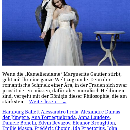
Wenn die „Kameliendame“ Marguerite Gautier stirbt,
geht mit ihr eine ganze Welt zugrunde. Denn der
romantische Schmelz einer Ära, in der Frauen sich zwar
prostituieren müssen, dafür aber moralisch Heldinnen
sind, vergeht mit der Königin dieser Philosophie, die am
stärksten…
Weiterlesen…
→
Hamburg Ballett
Alessandro Frola
,
Alexandre Dumas
der Jüngere
,
Ana Torrequebrada
,
Anna Laudere
,
Daniele Bonelli
,
Edvin Revazov
,
Eleanor Broughton
,
Emilie Mason
,
Frédéric Chopin
,
Ida Praetorius
,
John