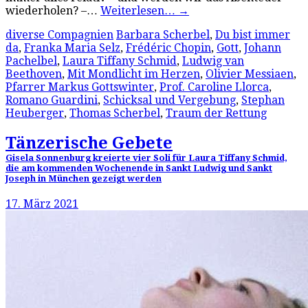
wiederholen? –…
Weiterlesen…
→
diverse Compagnien
Barbara Scherbel
,
Du bist immer
da
,
Franka Maria Selz
,
Frédéric Chopin
,
Gott
,
Johann
Pachelbel
,
Laura Tiffany Schmid
,
Ludwig van
Beethoven
,
Mit Mondlicht im Herzen
,
Olivier Messiaen
,
Pfarrer Markus Gottswinter
,
Prof. Caroline Llorca
,
Romano Guardini
,
Schicksal und Vergebung
,
Stephan
Heuberger
,
Thomas Scherbel
,
Traum der Rettung
Tänzerische Gebete
Gisela Sonnenburg kreierte vier Soli für Laura Tiffany Schmid,
die am kommenden Wochenende in Sankt Ludwig und Sankt
Joseph in München gezeigt werden
17. März 2021