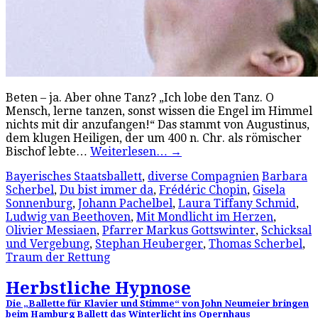
Beten – ja. Aber ohne Tanz? „Ich lobe den Tanz. O
Mensch, lerne tanzen, sonst wissen die Engel im Himmel
nichts mit dir anzufangen!“ Das stammt von Augustinus,
dem klugen Heiligen, der um 400 n. Chr. als römischer
Bischof lebte…
Weiterlesen…
→
Bayerisches Staatsballett
,
diverse Compagnien
Barbara
Scherbel
,
Du bist immer da
,
Frédéric Chopin
,
Gisela
Sonnenburg
,
Johann Pachelbel
,
Laura Tiffany Schmid
,
Ludwig van Beethoven
,
Mit Mondlicht im Herzen
,
Olivier Messiaen
,
Pfarrer Markus Gottswinter
,
Schicksal
und Vergebung
,
Stephan Heuberger
,
Thomas Scherbel
,
Traum der Rettung
Herbstliche Hypnose
Die „Ballette für Klavier und Stimme“ von John Neumeier bringen
beim Hamburg Ballett das Winterlicht ins Opernhaus