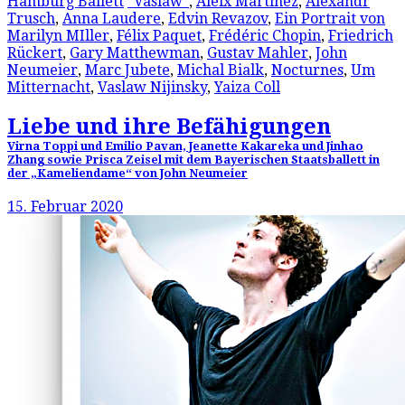
Hamburg Ballett
"Vaslaw"
,
Aleix Martínez
,
Alexandr
Trusch
,
Anna Laudere
,
Edvin Revazov
,
Ein Portrait von
Marilyn MIller
,
Félix Paquet
,
Frédéric Chopin
,
Friedrich
Rückert
,
Gary Matthewman
,
Gustav Mahler
,
John
Neumeier
,
Marc Jubete
,
Michal Bialk
,
Nocturnes
,
Um
Mitternacht
,
Vaslaw Nijinsky
,
Yaiza Coll
Liebe und ihre Befähigungen
Virna Toppi und Emilio Pavan, Jeanette Kakareka und Jinhao
Zhang sowie Prisca Zeisel mit dem Bayerischen Staatsballett in
der „Kameliendame“ von John Neumeier
15. Februar 2020