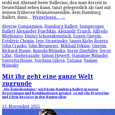
wohl mit Abstand beste Ballerino, den man derzeit in
Deutschland sehen kann, tanzt gelegentlich als Gast mit
seinem früheren Heimatensemble, dem Hamburg
Ballett, dann…
Weiterlesen…
→
diverse Compagnien
,
Hamburg Ballett
,
Semperoper
Ballett
Alexander Puschkin
,
Alexandr Trusch
,
Alfredo
Miglionico
,
Dmitri Schostakowitsch
,
Eugen Onegin
,
Frédéric Chopin
,
Igor Strawinsky
,
James Kirby Rogers
,
John Cranko
,
John Neumeier
,
Mikhail Fokine
,
Onegin
,
Richard House
,
Romola Nijinska
,
Serge Diaghilev
,
Serge
Lifar
,
Sheherazade
,
Simon Hewett
,
Stanisław Nijinsky
,
Suvretta House
,
Svetlana Gileva
,
Tatjana
,
Vaslaw
Nijinsky
Mit ihr geht eine ganze Welt
zugrunde
„Die Kameliendame“ wird beim Hamburg Ballett in neuen
Besetzungen und Kombinationen getanzt, so mit Ida Praetorius
und Edvin Revazov in den Hauptrollen
13. November 2025