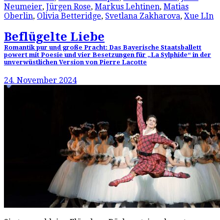
Neumeier
,
Jürgen Rose
,
Markus Lehtinen
,
Matias
Oberlin
,
Olivia Betteridge
,
Svetlana Zakharova
,
Xue LIn
Beflügelte Liebe
Romantik pur und große Pracht: Das Bayerische Staatsballett
powert mit Poesie und vier Besetzungen für „La Sylphide“ in der
unverwüstlichen Version von Pierre Lacotte
24. November 2024