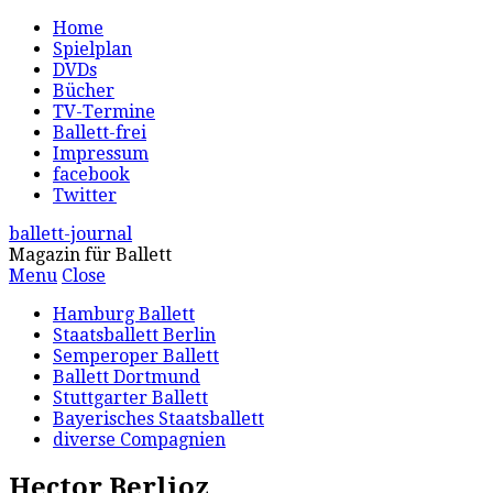
Home
Spielplan
DVDs
Bücher
TV-Termine
Ballett-frei
Impressum
facebook
Twitter
ballett-journal
Magazin für Ballett
Menu
Close
Hamburg Ballett
Staatsballett Berlin
Semperoper Ballett
Ballett Dortmund
Stuttgarter Ballett
Bayerisches Staatsballett
diverse Compagnien
Hector Berlioz