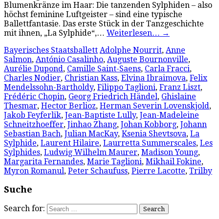
Blumenkränze im Haar: Die tanzenden Sylphiden – also
höchst feminine Luftgeister – sind eine typische
Ballettfantasie. Das erste Stück in der Tanzgeschichte
mit ihnen, „La Sylphide“,…
Weiterlesen…
→
Bayerisches Staatsballett
Adolphe Nourrit
,
Anne
Salmon
,
António Casalinho
,
Auguste Bournonville
,
Aurélie Dupond
,
Camille Saint-Saens
,
Carla Fracci
,
Charles Nodier
,
Christian Kass
,
Elvina Ibraimova
,
Felix
Mendelssohn-Bartholdy
,
Filippo Taglioni
,
Franz Liszt
,
Frédéric Chopin
,
Georg Friedrich Händel
,
Ghislaine
Thesmar
,
Hector Berlioz
,
Herman Severin Lovenskjold
,
Jakob Feyferlik
,
Jean-Baptiste Lully
,
Jean-Madeleine
Schneitzhoeffer
,
Jinhao Zhang
,
Johan Kobborg
,
Johann
Sebastian Bach
,
Julian MacKay
,
Ksenia Shevtsova
,
La
Sylphide
,
Laurent Hilaire
,
Laurretta Summerscales
,
Les
Sylphides
,
Ludwig Wilhelm Maurer
,
Madison Young
,
Margarita Fernandes
,
Marie Taglioni
,
Mikhail Fokine
,
Myron Romanul
,
Peter Schaufuss
,
Pierre Lacotte
,
Trilby
Suche
Search for: