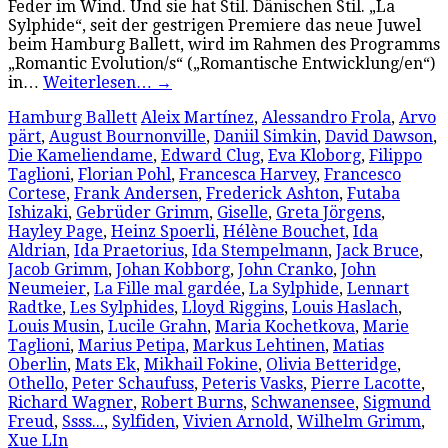
Feder im Wind. Und sie hat Stil. Dänischen Stil. „La
Sylphide“, seit der gestrigen Premiere das neue Juwel
beim Hamburg Ballett, wird im Rahmen des Programms
„Romantic Evolution/s“ („Romantische Entwicklung/en“)
in…
Weiterlesen…
→
Hamburg Ballett
Aleix Martínez
,
Alessandro Frola
,
Arvo
pärt
,
August Bournonville
,
Daniil Simkin
,
David Dawson
,
Die Kameliendame
,
Edward Clug
,
Eva Kloborg
,
Filippo
Taglioni
,
Florian Pohl
,
Francesca Harvey
,
Francesco
Cortese
,
Frank Andersen
,
Frederick Ashton
,
Futaba
Ishizaki
,
Gebrüder Grimm
,
Giselle
,
Greta Jörgens
,
Hayley Page
,
Heinz Spoerli
,
Hélène Bouchet
,
Ida
Aldrian
,
Ida Praetorius
,
Ida Stempelmann
,
Jack Bruce
,
Jacob Grimm
,
Johan Kobborg
,
John Cranko
,
John
Neumeier
,
La Fille mal gardée
,
La Sylphide
,
Lennart
Radtke
,
Les Sylphides
,
Lloyd Riggins
,
Louis Haslach
,
Louis Musin
,
Lucile Grahn
,
Maria Kochetkova
,
Marie
Taglioni
,
Marius Petipa
,
Markus Lehtinen
,
Matias
Oberlin
,
Mats Ek
,
Mikhail Fokine
,
Olivia Betteridge
,
Othello
,
Peter Schaufuss
,
Peteris Vasks
,
Pierre Lacotte
,
Richard Wagner
,
Robert Burns
,
Schwanensee
,
Sigmund
Freud
,
Ssss...
,
Sylfiden
,
Vivien Arnold
,
Wilhelm Grimm
,
Xue LIn