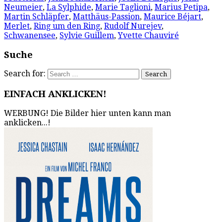
Neumeier
,
La Sylphide
,
Marie Taglioni
,
Marius Petipa
,
Martin Schläpfer
,
Matthäus-Passion
,
Maurice Béjart
,
Merlet
,
Ring um den Ring
,
Rudolf Nurejev
,
Schwanensee
,
Sylvie Guillem
,
Yvette Chauviré
Suche
Search for:
EINFACH ANKLICKEN!
WERBUNG! Die Bilder hier unten kann man
anklicken...!