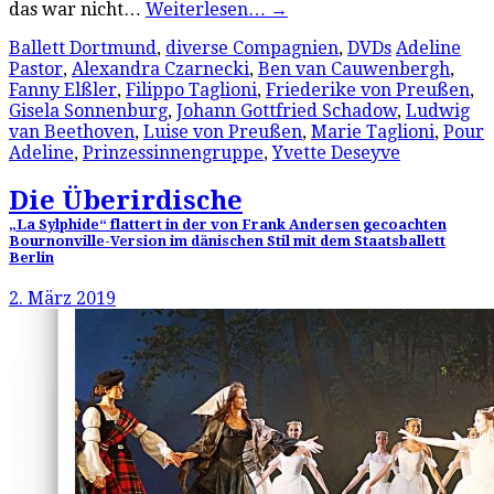
das war nicht…
Weiterlesen…
→
Ballett Dortmund
,
diverse Compagnien
,
DVDs
Adeline
Pastor
,
Alexandra Czarnecki
,
Ben van Cauwenbergh
,
Fanny Elßler
,
Filippo Taglioni
,
Friederike von Preußen
,
Gisela Sonnenburg
,
Johann Gottfried Schadow
,
Ludwig
van Beethoven
,
Luise von Preußen
,
Marie Taglioni
,
Pour
Adeline
,
Prinzessinnengruppe
,
Yvette Deseyve
Die Überirdische
„La Sylphide“ flattert in der von Frank Andersen gecoachten
Bournonville-Version im dänischen Stil mit dem Staatsballett
Berlin
2. März 2019