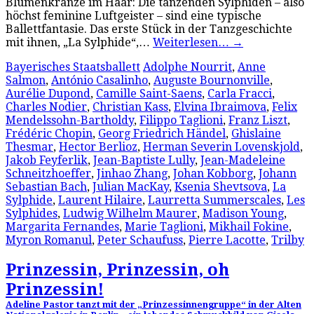
Blumenkränze im Haar: Die tanzenden Sylphiden – also
höchst feminine Luftgeister – sind eine typische
Ballettfantasie. Das erste Stück in der Tanzgeschichte
mit ihnen, „La Sylphide“,…
Weiterlesen…
→
Bayerisches Staatsballett
Adolphe Nourrit
,
Anne
Salmon
,
António Casalinho
,
Auguste Bournonville
,
Aurélie Dupond
,
Camille Saint-Saens
,
Carla Fracci
,
Charles Nodier
,
Christian Kass
,
Elvina Ibraimova
,
Felix
Mendelssohn-Bartholdy
,
Filippo Taglioni
,
Franz Liszt
,
Frédéric Chopin
,
Georg Friedrich Händel
,
Ghislaine
Thesmar
,
Hector Berlioz
,
Herman Severin Lovenskjold
,
Jakob Feyferlik
,
Jean-Baptiste Lully
,
Jean-Madeleine
Schneitzhoeffer
,
Jinhao Zhang
,
Johan Kobborg
,
Johann
Sebastian Bach
,
Julian MacKay
,
Ksenia Shevtsova
,
La
Sylphide
,
Laurent Hilaire
,
Laurretta Summerscales
,
Les
Sylphides
,
Ludwig Wilhelm Maurer
,
Madison Young
,
Margarita Fernandes
,
Marie Taglioni
,
Mikhail Fokine
,
Myron Romanul
,
Peter Schaufuss
,
Pierre Lacotte
,
Trilby
Prinzessin, Prinzessin, oh
Prinzessin!
Adeline Pastor tanzt mit der „Prinzessinnengruppe“ in der Alten