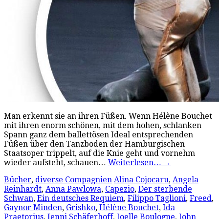
Man erkennt sie an ihren Füßen. Wenn Hélène Bouchet
mit ihren enorm schönen, mit dem hohen, schlanken
Spann ganz dem ballettösen Ideal entsprechenden
Füßen über den Tanzboden der Hamburgischen
Staatsoper trippelt, auf die Knie geht und vornehm
wieder aufsteht, schauen…
Weiterlesen…
→
Bücher
,
diverse Compagnien
Alina Cojocaru
,
Angela
Reinhardt
,
Anna Pawlowa
,
Capezio
,
Der sterbende
Schwan
,
Ein deutsches Requiem
,
Filippo Taglioni
,
Freed
,
Gaynor Minden
,
Grishko
,
Hélène Bouchet
,
Ida
Praetorius
,
Jenni Schäferhoff
,
Joelle Boulogne
,
John