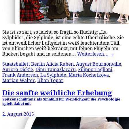
Sie ist so zart, so leicht, so fragil, so flüchtig: „La
Sylphide“, die Sylphide, ist eine echte Überirdische. Sie
ist ein weiblicher Luftgeist in weiß leuchtendem Tüll,
von Blümchen weiß bekränzt, mit feinen Flügeln am
Rücken begabt und in seidenen…
Weiterlesen…
→
Staatsballett Berlin
Alicia Ruben
,
August Bournonville
,
Aurora Dickie
,
Dinu Tamazlacaru
,
Filippo Taglioni
,
Frank Andersen
,
La Sylphide
,
Maria Kochetkova
,
Marian Walter
,
Ulian Topor
Die sanfte weibliche Erhebung
Spitzenschuhtanz als Sinnbild für Weiblichkeit: die Psychologie
spielt dabei mit
2. August 2015