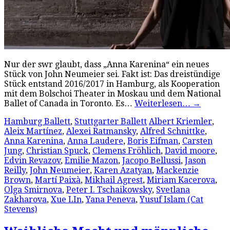
Nur der swr glaubt, dass „Anna Karenina“ ein neues
Stück von John Neumeier sei. Fakt ist: Das dreistündige
Stück entstand 2016/2017 in Hamburg, als Kooperation
mit dem Bolschoi Theater in Moskau und dem National
Ballet of Canada in Toronto. Es…
Weiterlesen…
→
Hamburg Ballett
,
Stuttgarter Ballett
Albert Kriemler
,
Aleix Martínez
,
Alexei Ratmansky
,
Alfred Schnittke
,
Anna Karenina
,
Anna Laudere
,
Boris Eifman
,
Carsten
Jung
,
Christian Spuck
,
Clemens Fröhlich
,
David moore
,
Edvin Revazov
,
Emilie Mazon
,
Jacopo Bellussi
,
Jason
Reilly
,
John Neumeier
,
Karen Azatyan
,
Mackenzie
Brown
,
Martí Paixà
,
Mikhail Agrest
,
Miriam Kacerova
,
Olga Smirnova
,
Peter I. Tschaikowsky
,
Svetlana
Zakharova
,
Xue LIn
,
Yana Peneva
,
Yusuf Islam (Cat
Stevens)