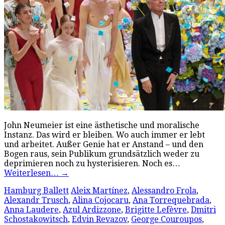
John Neumeier ist eine ästhetische und moralische
Instanz. Das wird er bleiben. Wo auch immer er lebt
und arbeitet. Außer Genie hat er Anstand – und den
Bogen raus, sein Publikum grundsätzlich weder zu
deprimieren noch zu hysterisieren. Noch es…
Weiterlesen…
→
Hamburg Ballett
Aleix Martínez
,
Alessandro Frola
,
Alexandr Trusch
,
Alina Cojocaru
,
Ana Torrequebrada
,
Anna Laudere
,
Azul Ardizzone
,
Brigitte Lefèvre
,
Dmitri
Schostakowitsch
,
Edvin Revazov
,
George Couroupos
,