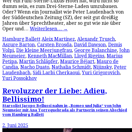
Wer ein Fünf-Sterne-Luxus-Hotel hat, wird nicht so
dumm sein, es zum Drei-Sterne-Laden umzubauen.
Oder? Wenn ein Journalist wie Peter Laudenbach von
der Süddeutschen Zeitung (SZ), der seit gut dreißig
Jahren über Sprechtheater, aber so gut wie nie über
Oper und…
Weiterlesen…
→
Hamburg Ballett
Aleix Martínez
,
Alexandr Trusch
,
Aszure Barton
,
Carsten Brosda
,
David Dawson
,
Demis
Volpi
,
Die kleine Meerjungfrau
,
George Balanchine
,
John
Neumeier
,
Kenneth MacMillan
,
Lloyd Riggins
,
Marius
Petipa
,
Martin Schläpfer
,
Maurice Béjart
,
Mauro de
Candia
,
Nacho Duato
,
Nathalia Schmidt
,
Nijinsky
,
Peter
Laudenbach
,
Sidi Larbi Cherkaoui
,
Yuri Grigorovich
,
Yuri Possokhov
Revoluzzer der Liebe: Adieu,
Bellissimo!
Starsolist Jacopo Bellussi nahm in „Romeo und Julia“ von John
Neumeier mit Ana Torrequebrada als Partnerin seinen Abschied
vom Hamburg Ballett
2. Juni 2025