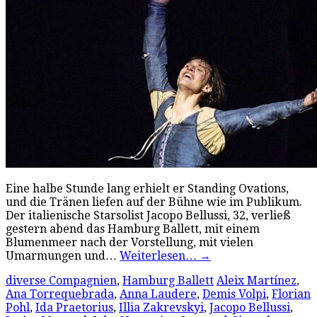
Eine halbe Stunde lang erhielt er Standing Ovations,
und die Tränen liefen auf der Bühne wie im Publikum.
Der italienische Starsolist Jacopo Bellussi, 32, verließ
gestern abend das Hamburg Ballett, mit einem
Blumenmeer nach der Vorstellung, mit vielen
Umarmungen und…
Weiterlesen…
→
diverse Compagnien
,
Hamburg Ballett
Aleix Martínez
,
Ana Torrequebrada
,
Anna Laudere
,
Demis Volpi
,
Florian
Pohl
,
Ida Praetorius
,
Illia Zakrevskyi
,
Jacopo Bellussi
,