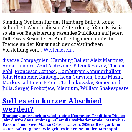
Standing Ovations für das Hamburg Ballett: keine
Seltenheit. Aber in diesen Zeiten der größten Krise ist
so ein vor Begeisterung rasendes Publikum auf jeden
Fall etwas Besonderes. Am Freitagabend einte die
Freude an der Kunst nach der dreistündigen
Vorstellung von…
Weiterlesen…
→
diverse Compagnien
,
Hamburg Ballett
Aleix Martínez
,
Anna Laudere
,
Azul Ardizzone
,
Edvin Revazov
,
Florian
Pohl
,
Francesco Cortese
,
Hamburger Kammerballett
,
John Neumeier
,
Kintsugi
,
Leon Gurvitch
,
Louis Musin
,
Markus Lehtinen
,
Peter I. Tschaikowsky
,
Romeo und
Julia
,
Sergej Prokofjew
,
Silentium
,
William Shakespeare
Soll es ein kurzer Abschied
werden?
Hamburg opfert schon wieder eine Neumeier-Tradition: Dieses
Jahr durfte das Hamburg Ballett die weltbedeutende „Matthäus-
Passion“ nur zwei Mal zu Ostern tanzen, 2026 soll es gar kein
Oster-Ballett geben. Wie geht es in der Neumeier-Metropole