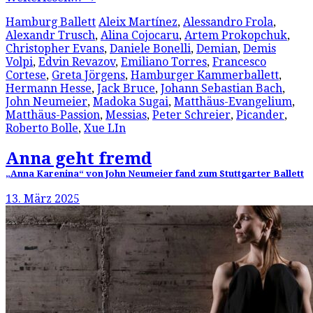
Hamburg Ballett
Aleix Martínez
,
Alessandro Frola
,
Alexandr Trusch
,
Alina Cojocaru
,
Artem Prokopchuk
,
Christopher Evans
,
Daniele Bonelli
,
Demian
,
Demis
Volpi
,
Edvin Revazov
,
Emiliano Torres
,
Francesco
Cortese
,
Greta Jörgens
,
Hamburger Kammerballett
,
Hermann Hesse
,
Jack Bruce
,
Johann Sebastian Bach
,
John Neumeier
,
Madoka Sugai
,
Matthäus-Evangelium
,
Matthäus-Passion
,
Messias
,
Peter Schreier
,
Picander
,
Roberto Bolle
,
Xue LIn
Anna geht fremd
„Anna Karenina“ von John Neumeier fand zum Stuttgarter Ballett
13. März 2025