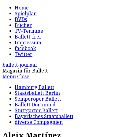
Home
Spielplan
DVDs
Bücher
TV-Termine
Ballett-frei
Impressum
facebook
Twitter
ballett-journal
Magazin für Ballett
Menu
Close
Hamburg Ballett
Staatsballett Berlin
Semperoper Ballett
Ballett Dortmund
Stuttgarter Ballett
Bayerisches Staatsballett
diverse Compagnien
Aleix Martínez