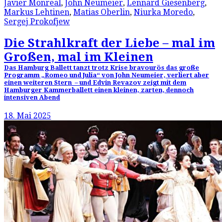
Javier Monreal
,
John Neumeier
,
Lennard Giesenberg
,
Markus Lehtinen
,
Matias Oberlin
,
Niurka Moredo
,
Sergej Prokofjew
Die Strahlkraft der Liebe – mal im
Großen, mal im Kleinen
Das Hamburg Ballett tanzt trotz Krise bravourös das große
Programm „Romeo und Julia“ von John Neumeier, verliert aber
einen weiteren Stern – und Edvin Revazov zeigt mit dem
Hamburger Kammerballett einen kleinen, zarten, dennoch
intensiven Abend
18. Mai 2025