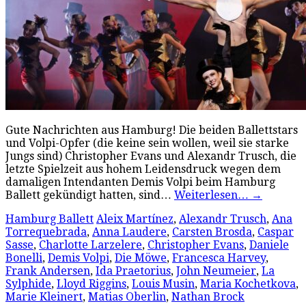
Gute Nachrichten aus Hamburg! Die beiden Ballettstars
und Volpi-Opfer (die keine sein wollen, weil sie starke
Jungs sind) Christopher Evans und Alexandr Trusch, die
letzte Spielzeit aus hohem Leidensdruck wegen dem
damaligen Intendanten Demis Volpi beim Hamburg
Ballett gekündigt hatten, sind…
Weiterlesen…
→
Hamburg Ballett
Aleix Martínez
,
Alexandr Trusch
,
Ana
Torrequebrada
,
Anna Laudere
,
Carsten Brosda
,
Caspar
Sasse
,
Charlotte Larzelere
,
Christopher Evans
,
Daniele
Bonelli
,
Demis Volpi
,
Die Möwe
,
Francesca Harvey
,
Frank Andersen
,
Ida Praetorius
,
John Neumeier
,
La
Sylphide
,
Lloyd Riggins
,
Louis Musin
,
Maria Kochetkova
,
Marie Kleinert
,
Matias Oberlin
,
Nathan Brock