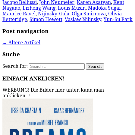
Jacopo Bellussi
,
John Neumeier
,
Karen Azatyan
,
Kent
Nagano
,
Lizhong Wang
,
Louis Musin
,
Madoka Sugai
,
Maurice Ravel
,
Nijinsky-Gala
,
Olga Smirnova
,
Olivia
Betteridge
,
Simon Hewett
,
Vaslaw Nijinsky
,
Yun-Su Park
Post navigation
←
Ältere Artikel
Suche
Search for:
EINFACH ANKLICKEN!
WERBUNG! Die Bilder hier unten kann man
anklicken...!