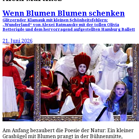
Wenn Blumen Blumen schenken
Glitzernder Klamauk mit kleinen Schönheitsfehlern:
„Wunderland“ von Alexei Ratmansky mit der tollen Olivia
Betterigde und dem hervorragend aufgestellten Hamburg Ballett
21. Juni 2026
Am Anfang bezaubert die Poesie der Natur: Ein kleiner
Grashügel mit Blumen prangt in der Bühnenmitte,