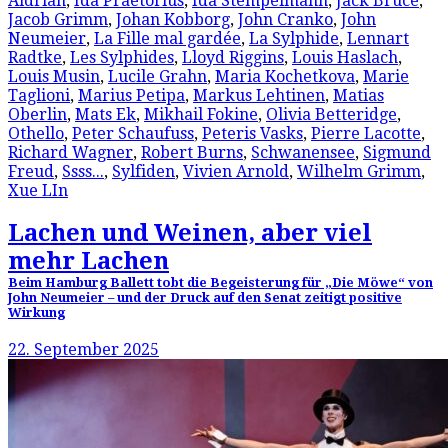
Aldrian
,
Ida Praetorius
,
Ida Stempelmann
,
Jack Bruce
,
Jacob Grimm
,
Johan Kobborg
,
John Cranko
,
John
Neumeier
,
La Fille mal gardée
,
La Sylphide
,
Lennart
Radtke
,
Les Sylphides
,
Lloyd Riggins
,
Louis Haslach
,
Louis Musin
,
Lucile Grahn
,
Maria Kochetkova
,
Marie
Taglioni
,
Marius Petipa
,
Markus Lehtinen
,
Matias
Oberlin
,
Mats Ek
,
Mikhail Fokine
,
Olivia Betteridge
,
Othello
,
Peter Schaufuss
,
Peteris Vasks
,
Pierre Lacotte
,
Richard Wagner
,
Robert Burns
,
Schwanensee
,
Sigmund
Freud
,
Ssss...
,
Sylfiden
,
Vivien Arnold
,
Wilhelm Grimm
,
Xue LIn
Lachen und Weinen, aber viel
mehr Lachen
Beim Hamburg Ballett tobt die Begeisterung für „Die Möwe“ von
John Neumeier – und der Druck auf den Senat zeitigt positive
Wirkung
22. September 2025