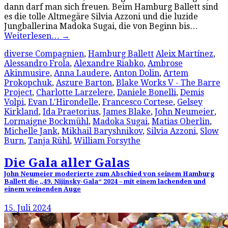
dann darf man sich freuen. Beim Hamburg Ballett sind
es die tolle Altmegäre Silvia Azzoni und die luzide
Jungballerina Madoka Sugai, die von Beginn bis…
Weiterlesen…
→
diverse Compagnien
,
Hamburg Ballett
Aleix Martínez
,
Alessandro Frola
,
Alexandre Riabko
,
Ambrose
Akinmusire
,
Anna Laudere
,
Anton Dolin
,
Artem
Prokopchuk
,
Aszure Barton
,
Blake Works V - The Barre
Project
,
Charlotte Larzelere
,
Daniele Bonelli
,
Demis
Volpi
,
Evan L'Hirondelle
,
Francesco Cortese
,
Gelsey
Kirkland
,
Ida Praetorius
,
James Blake
,
John Neumeier
,
Lormaigne Bockmühl
,
Madoka Sugai
,
Matias Oberlin
,
Michelle Jank
,
Mikhail Baryshnikov
,
Silvia Azzoni
,
Slow
Burn
,
Tanja Rühl
,
William Forsythe
Die Gala aller Galas
John Neumeier moderierte zum Abschied von seinem Hamburg
Ballett die „49. Nijinsky-Gala“ 2024 – mit einem lachenden und
einem weinenden Auge
15. Juli 2024