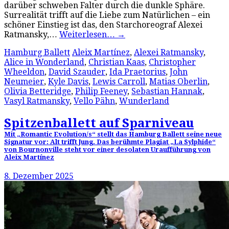
darüber schweben Falter durch die dunkle Sphäre.
Surrealität trifft auf die Liebe zum Natürlichen – ein
schöner Einstieg ist das, den Starchoreograf Alexei
Ratmansky,…
Weiterlesen…
→
Hamburg Ballett
Aleix Martínez
,
Alexei Ratmansky
,
Alice in Wonderland
,
Christian Kaas
,
Christopher
Wheeldon
,
David Szauder
,
Ida Praetorius
,
John
Neumeier
,
Kyle Davis
,
Lewis Carroll
,
Matias Oberlin
,
Olivia Betteridge
,
Philip Feeney
,
Sebastian Hannak
,
Vasyl Ratmansky
,
Vello Pähn
,
Wunderland
Spitzenballett auf Sparniveau
Mit „Romantic Evolution/s“ stellt das Hamburg Ballett seine neue
Signatur vor: Alt trifft Jung. Das berühmte Plagiat „La Sylphide“
von Bournonville steht vor einer desolaten Uraufführung von
Aleix Martínez
8. Dezember 2025