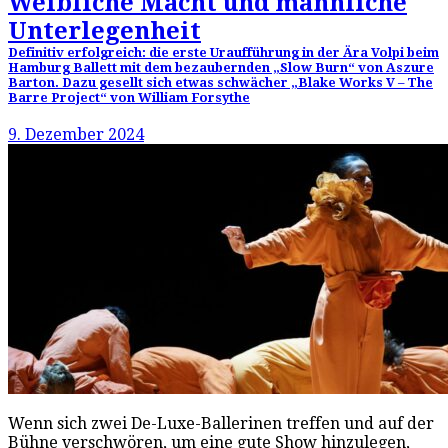
Weibliche Macht und männliche
Unterlegenheit
Definitiv erfolgreich: die erste Uraufführung in der Ära Volpi beim
Hamburg Ballett mit dem bezaubernden „Slow Burn“ von Aszure
Barton. Dazu gesellt sich etwas schwächer „Blake Works V – The
Barre Project“ von William Forsythe
9. Dezember 2024
Wenn sich zwei De-Luxe-Ballerinen treffen und auf der
Bühne verschwören, um eine gute Show hinzulegen,