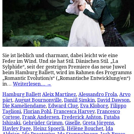
Sie ist lieblich und charmant, dabei leicht wie eine
Feder im Wind. Und sie hat Stil. Dänischen Stil. „La
Sylphide“, seit der gestrigen Premiere das neue Juwel
beim Hamburg Ballett, wird im Rahmen des Programms
„Romantic Evolution/s“ („Romantische Entwicklung/en“)
in…
Weiterlesen…
→
Hamburg Ballett
Aleix Martínez
,
Alessandro Frola
,
Arvo
pärt
,
August Bournonville
,
Daniil Simkin
,
David Dawson
,
Die Kameliendame
,
Edward Clug
,
Eva Kloborg
,
Filippo
Taglioni
,
Florian Pohl
,
Francesca Harvey
,
Francesco
Cortese
,
Frank Andersen
,
Frederick Ashton
,
Futaba
Ishizaki
,
Gebrüder Grimm
,
Giselle
,
Greta Jörgens
,
Hayley Page
,
Heinz Spoerli
,
Hélène Bouchet
,
Ida