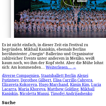
Es ist nicht einfach, in dieser Zeit ein Festival zu
begründen. Mikhail Kaniskin, ehemals Berlins
berühmtester „Onegin“-Ballerino und Organisator
zahlreicher Events unter anderem in Mexiko, weiß
kaum noch, wo ihm der Kopf steht. Aber die Mühe lohnt
sich: Am kommenden…
Weiterlesen…
→
diverse Compagnien
,
Staatsballett Berlin
Alexei
Putintsev
,
Dorothee Gilbert
,
Elisa Carrillo Cabrera
,
Elizaveta Kokoreva
,
Hugo Marchand
,
Kimin Kim
,
Lucia
Lacarra
,
Maria Khoreva
,
Matthew Golding
,
Mikhail
Kaniskin
,
Nicoletta Manni
,
Timofej Andrijashenko
Suche