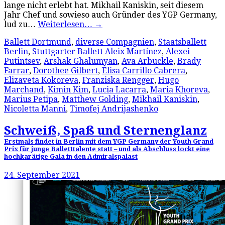
lange nicht erlebt hat. Mikhail Kaniskin, seit diesem
Jahr Chef und sowieso auch Gründer des YGP Germany,
lud zu…
Weiterlesen…
→
Ballett Dortmund
,
diverse Compagnien
,
Staatsballett
Berlin
,
Stuttgarter Ballett
Aleix Martínez
,
Alexei
Putintsev
,
Arshak Ghalumyan
,
Ava Arbuckle
,
Brady
Farrar
,
Dorothee Gilbert
,
Elisa Carrillo Cabrera
,
Elizaveta Kokoreva
,
Franziska Rengger
,
Hugo
Marchand
,
Kimin Kim
,
Lucia Lacarra
,
Maria Khoreva
,
Marius Petipa
,
Matthew Golding
,
Mikhail Kaniskin
,
Nicoletta Manni
,
Timofej Andrijashenko
Schweiß, Spaß und Sternenglanz
Erstmals findet in Berlin mit dem YGP Germany der Youth Grand
Prix für junge Balletttalente statt – und als Abschluss lockt eine
hochkarätige Gala in den Admiralspalast
24. September 2021