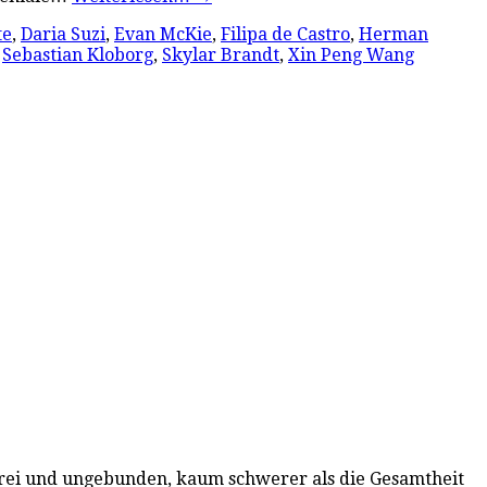
te
,
Daria Suzi
,
Evan McKie
,
Filipa de Castro
,
Herman
,
Sebastian Kloborg
,
Skylar Brandt
,
Xin Peng Wang
 frei und ungebunden, kaum schwerer als die Gesamtheit