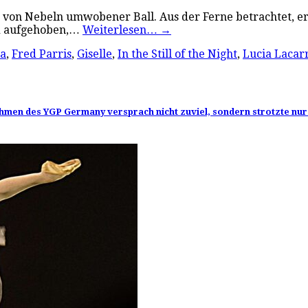
 von Nebeln umwobener Ball. Aus der Ferne betrachtet, eri
nd aufgehoben,…
Weiterlesen…
→
ia
,
Fred Parris
,
Giselle
,
In the Still of the Night
,
Lucia Lacar
 Rahmen des YGP Germany versprach nicht zuviel, sondern strotzte nu