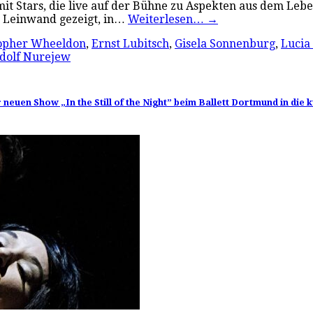
 mit Stars, die live auf der Bühne zu Aspekten aus dem Le
er Leinwand gezeigt, in…
Weiterlesen…
→
topher Wheeldon
,
Ernst Lubitsch
,
Gisela Sonnenburg
,
Lucia
dolf Nurejew
neuen Show „In the Still of the Night” beim Ballett Dortmund in die 