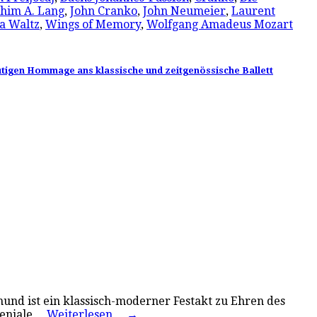
chim A. Lang
,
John Cranko
,
John Neumeier
,
Laurent
a Waltz
,
Wings of Memory
,
Wolfgang Amadeus Mozart
mutigen Hommage ans klassische und zeitgenössische Ballett
und ist ein klassisch-moderner Festakt zu Ehren des
 geniale…
Weiterlesen…
→