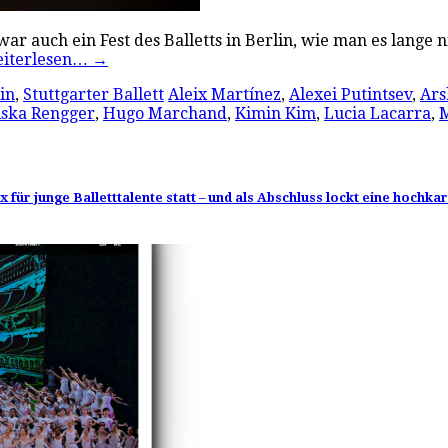
r auch ein Fest des Balletts in Berlin, wie man es lange ni
iterlesen…
→
lin
,
Stuttgarter Ballett
Aleix Martínez
,
Alexei Putintsev
,
Ars
iska Rengger
,
Hugo Marchand
,
Kimin Kim
,
Lucia Lacarra
,
M
für junge Balletttalente statt – und als Abschluss lockt eine hochka