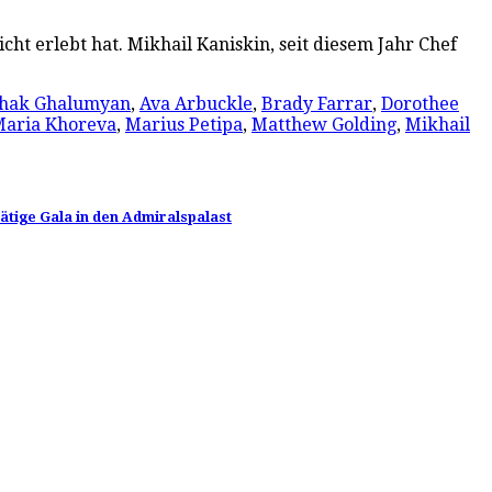
cht erlebt hat. Mikhail Kaniskin, seit diesem Jahr Chef
hak Ghalumyan
,
Ava Arbuckle
,
Brady Farrar
,
Dorothee
aria Khoreva
,
Marius Petipa
,
Matthew Golding
,
Mikhail
rätige Gala in den Admiralspalast