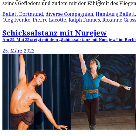
seines Gefieders und zudem mit der Fähigkeit des Fliege
Ballett Dortmund
,
diverse Compagnien
,
Hamburg Ballett
Oleg Ivenko
,
Pierre Lacotte
,
Ralph Finnies
,
Roxanne Gros
Schicksalstanz mit Nurejew
Am 29. Mai 22 steigt mit dem „Schicksalstanz mit Nurejew“ im Berli
25. März 2022