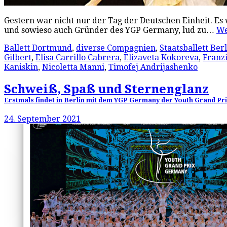
Gestern war nicht nur der Tag der Deutschen Einheit. Es wa
und sowieso auch Gründer des YGP Germany, lud zu…
We
Ballett Dortmund
,
diverse Compagnien
,
Staatsballett Ber
Gilbert
,
Elisa Carrillo Cabrera
,
Elizaveta Kokoreva
,
Franz
Kaniskin
,
Nicoletta Manni
,
Timofej Andrijashenko
Schweiß, Spaß und Sternenglanz
Erstmals findet in Berlin mit dem YGP Germany der Youth Grand Prix 
24. September 2021