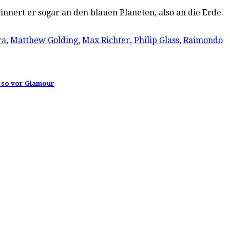
nnert er sogar an den blauen Planeten, also an die Erde.
ra
,
Matthew Golding
,
Max Richter
,
Philip Glass
,
Raimondo
r so vor Glamour