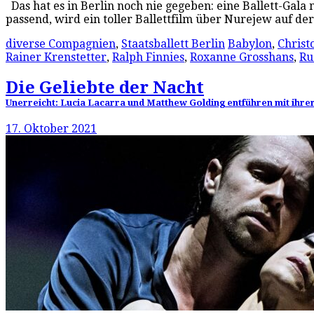
Das hat es in Berlin noch nie gegeben: eine Ballett-Gala
passend, wird ein toller Ballettfilm über Nurejew auf d
diverse Compagnien
,
Staatsballett Berlin
Babylon
,
Chris
Rainer Krenstetter
,
Ralph Finnies
,
Roxanne Grosshans
,
Ru
Die Geliebte der Nacht
Unerreicht: Lucia Lacarra und Matthew Golding entführen mit ihrer 
17. Oktober 2021