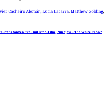
avier Cacheiro Alemán
,
Lucia Lacarra
,
Matthew Golding
,
re Stars tanzen live - mit Kino-Film „Nurejew – The White Crow“