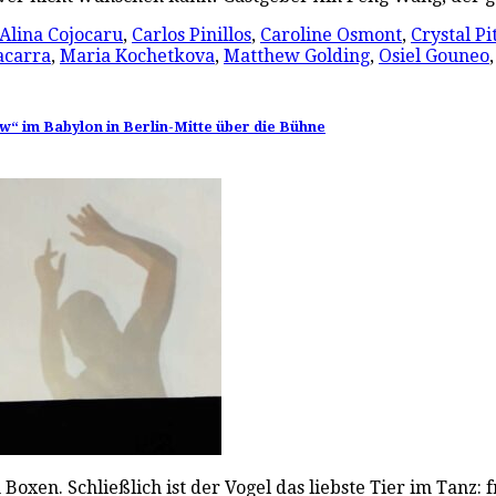
Alina Cojocaru
,
Carlos Pinillos
,
Caroline Osmont
,
Crystal Pi
acarra
,
Maria Kochetkova
,
Matthew Golding
,
Osiel Gouneo
w“ im Babylon in Berlin-Mitte über die Bühne
oxen. Schließlich ist der Vogel das liebste Tier im Tanz: