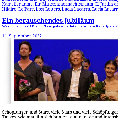
Kameliendame
,
Ein Mittsommernachtstraum
,
El Jardín d
Hilaire
,
Le Parc
,
Lost Letters
,
Lucia Lacarra
,
Lucia Lacarr
Ein berauschendes Jubiläum
Was für ein Fest! Die 35. Tanzgala – die Internationale Ballettga
11. September 2022
Schöpfungen und Stars, viele Stars und viele Schöpfunge
Tanzes, wie man ihn sich bunter, spannender und inten