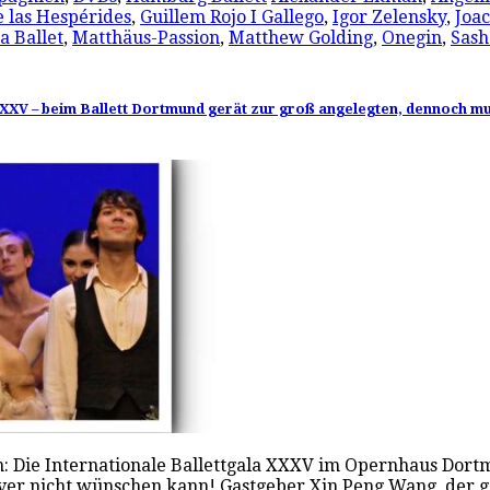
e las Hespérides
,
Guillem Rojo I Gallego
,
Igor Zelensky
,
Joa
a Ballet
,
Matthäus-Passion
,
Matthew Golding
,
Onegin
,
Sash
la XXXV – beim Ballett Dortmund gerät zur groß angelegten, dennoch 
n: Die Internationale Ballettgala XXXV im Opernhaus Dortm
siver nicht wünschen kann! Gastgeber Xin Peng Wang, der