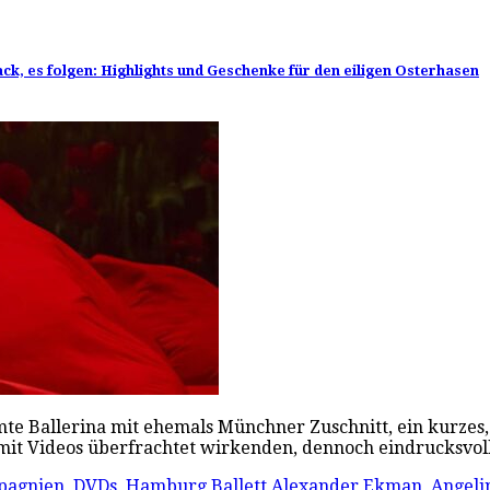
, es folgen: Highlights und Geschenke für den eiligen Osterhasen
te Ballerina mit ehemals Münchner Zuschnitt, ein kurzes
s mit Videos überfrachtet wirkenden, dennoch eindrucksvo
pagnien
,
DVDs
,
Hamburg Ballett
Alexander Ekman
,
Angelin