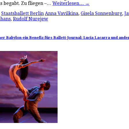
ns begabt. Zu fliegen –…
Weiterlesen…
→
,
Staatsballett Berlin
Anna Vavilkina
,
Gisela Sonnenburg
,
J
shans
,
Rudolf Nurejew
ner Babylon ein Benefiz fürs Ballett-Journal: Lucia Lacarra und ande