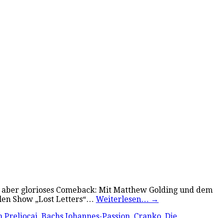
, aber glorioses Comeback: Mit Matthew Golding und dem
llen Show „Lost Letters“…
Weiterlesen…
→
 Preljocaj
,
Bachs Johannes-Passion
,
Cranko
,
Die