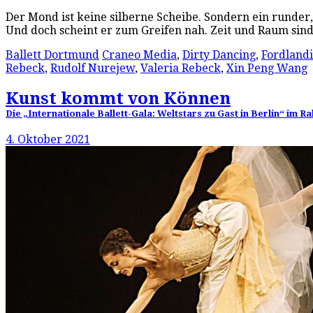
Der Mond ist keine silberne Scheibe. Sondern ein runder,
Und doch scheint er zum Greifen nah. Zeit und Raum si
Ballett Dortmund
Craneo Media
,
Dirty Dancing
,
Fordland
Rebeck
,
Rudolf Nurejew
,
Valeria Rebeck
,
Xin Peng Wang
Kunst kommt von Können
Die „Internationale Ballett-Gala: Weltstars zu Gast in Berlin“ im
4. Oktober 2021