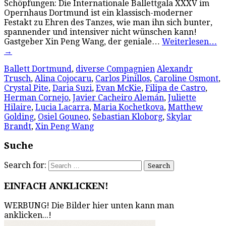
Schöpfungen: Die Internationale Ballettgala XXXV im
Opernhaus Dortmund ist ein klassisch-moderner
Festakt zu Ehren des Tanzes, wie man ihn sich bunter,
spannender und intensiver nicht wünschen kann!
Gastgeber Xin Peng Wang, der geniale…
Weiterlesen…
→
Ballett Dortmund
,
diverse Compagnien
Alexandr
Trusch
,
Alina Cojocaru
,
Carlos Pinillos
,
Caroline Osmont
,
Crystal Pite
,
Daria Suzi
,
Evan McKie
,
Filipa de Castro
,
Herman Cornejo
,
Javier Cacheiro Alemán
,
Juliette
Hilaire
,
Lucia Lacarra
,
Maria Kochetkova
,
Matthew
Golding
,
Osiel Gouneo
,
Sebastian Kloborg
,
Skylar
Brandt
,
Xin Peng Wang
Suche
Search for:
EINFACH ANKLICKEN!
WERBUNG! Die Bilder hier unten kann man
anklicken...!