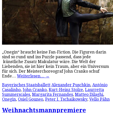
„Onegin“ braucht keine Fan-Fiction. Die Figuren darin
sind so rund und ins Puzzle passend, dass jede
künstliche Zusatz Makulatur wäre. Die Welt der
Liebenden, sie ist hier kein Traum, aber ein Universum
für sich. Der Meisterchoreograf John Cranko schuf
Ende…
Weiterlesen…
→
Bayerisches Staatsballett
Alexander Puschkin
,
António
Casalinho
,
John Cranko
,
Kurt-Heinz Stolze
,
Laurretta
Summerscales
,
Margarita Fernandes
,
Matteo Dilaghi
,
Onegin
,
Osiel Gouneo
,
Peter I. Tschaikowsky
,
Vello Pähn
Weihnachtsmannpremiere