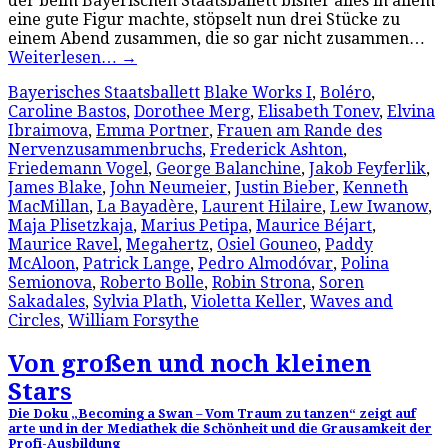
der beim Bayerischen Staatsballett bisher alles in allem
eine gute Figur machte, stöpselt nun drei Stücke zu
einem Abend zusammen, die so gar nicht zusammen…
Weiterlesen…
→
Bayerisches Staatsballett
Blake Works I
,
Boléro
,
Caroline Bastos
,
Dorothee Merg
,
Elisabeth Tonev
,
Elvina
Ibraimova
,
Emma Portner
,
Frauen am Rande des
Nervenzusammenbruchs
,
Frederick Ashton
,
Friedemann Vogel
,
George Balanchine
,
Jakob Feyferlik
,
James Blake
,
John Neumeier
,
Justin Bieber
,
Kenneth
MacMillan
,
La Bayadère
,
Laurent Hilaire
,
Lew Iwanow
,
Maja Plisetzkaja
,
Marius Petipa
,
Maurice Béjart
,
Maurice Ravel
,
Megahertz
,
Osiel Gouneo
,
Paddy
McAloon
,
Patrick Lange
,
Pedro Almodóvar
,
Polina
Semionova
,
Roberto Bolle
,
Robin Strona
,
Soren
Sakadales
,
Sylvia Plath
,
Violetta Keller
,
Waves and
Circles
,
William Forsythe
Von großen und noch kleinen
Stars
Die Doku „Becoming a Swan – Vom Traum zu tanzen“ zeigt auf
arte und in der Mediathek die Schönheit und die Grausamkeit der
Profi-Ausbildung