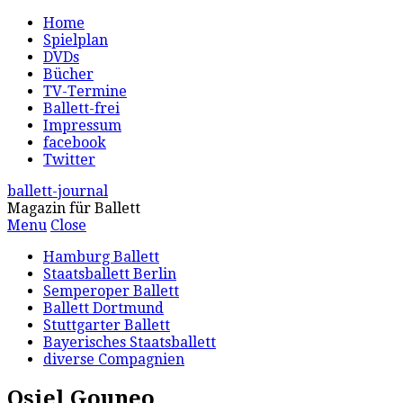
Home
Spielplan
DVDs
Bücher
TV-Termine
Ballett-frei
Impressum
facebook
Twitter
ballett-journal
Magazin für Ballett
Menu
Close
Hamburg Ballett
Staatsballett Berlin
Semperoper Ballett
Ballett Dortmund
Stuttgarter Ballett
Bayerisches Staatsballett
diverse Compagnien
Osiel Gouneo