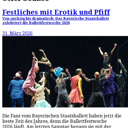
Festliches mit Erotik und Pfiff
Von spritzig bis dramatisch: Das Bayerische Staatsballett
zelebriert die Ballettfestwoche 2026
31. März 2026
Die Fans vom Bayerischen Staatsballett haben jetzt die
beste Zeit des Jahres, denn die Ballettfestwoche
2026 läuft. Am letzten Samstag begann sie mit der