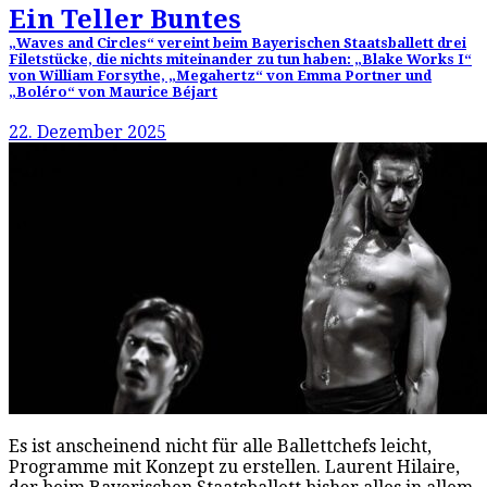
Ein Teller Buntes
„Waves and Circles“ vereint beim Bayerischen Staatsballett drei
Filetstücke, die nichts miteinander zu tun haben: „Blake Works I“
von William Forsythe, „Megahertz“ von Emma Portner und
„Boléro“ von Maurice Béjart
22. Dezember 2025
Es ist anscheinend nicht für alle Ballettchefs leicht,
Programme mit Konzept zu erstellen. Laurent Hilaire,