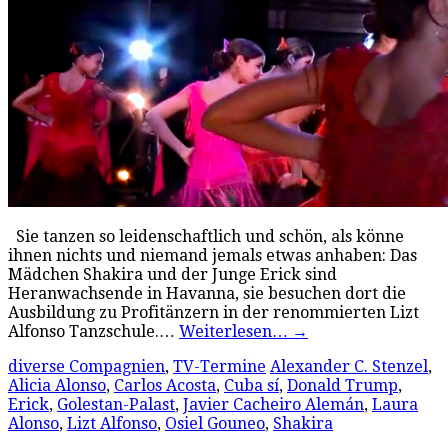
Sie tanzen so leidenschaftlich und schön, als könne
ihnen nichts und niemand jemals etwas anhaben: Das
Mädchen Shakira und der Junge Erick sind
Heranwachsende in Havanna, sie besuchen dort die
Ausbildung zu Profitänzern in der renommierten Lizt
Alfonso Tanzschule.…
Weiterlesen…
→
diverse Compagnien
,
TV-Termine
Alexander C. Stenzel
,
Alicia Alonso
,
Carlos Acosta
,
Cuba sí
,
Donald Trump
,
Erick
,
Golestan-Palast
,
Javier Cacheiro Alemán
,
Laura
Alonso
,
Lizt Alfonso
,
Osiel Gouneo
,
Shakira