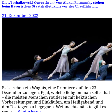
Die „Tschaikowski-Ouvertüren“ von Alexei Ratmansky stehen
beim Bayerischen Staatsballett kurz vor der Uraufführung
21. Dezember 2022
Es ist schon ein Wagnis, eine Premiere auf den 23.
Dezember zu legen. Egal, welche Religion man selbst hat
– die meisten Menschen routieren mit hektischen
Vorbereitungen und Einkäufen, um Heiligabend und
den Festtagen zu begegnen. Weihnachtsmärkte gibt es
sogar…
Weiterlesen…
→