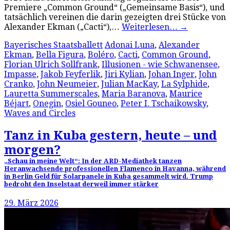
Premiere „Common Ground“ („Gemeinsame Basis“), und
tatsächlich vereinen die darin gezeigten drei Stücke von
Alexander Ekman („Cacti“),…
Weiterlesen…
→
Bayerisches Staatsballett
Adonai Luna
,
Alexander
Ekman
,
Bella Figura
,
Boléro
,
Cacti
,
Common Ground
,
Florian Ulrich Sollfrank
,
Illusionen - wie Schwanensee
,
Impasse
,
Jakob Feyferlik
,
Jiri Kylian
,
Johan Inger
,
John
Cranko
,
John Neumeier
,
Julian MacKay
,
La Sylphide
,
Lauretta Summerscales
,
Maria Baranova
,
Maurice
Béjart
,
Onegin
,
Osiel Gouneo
,
Peter I. Tschaikowsky
,
Waves and Circles
Tanz in Kuba gestern, heute – und
morgen?
„Schau in meine Welt“: In der ARD-Mediathek tanzen
Heranwachsende professionellen Flamenco in Havanna, während
in Berlin Geld für Solarpanele in Kuba gesammelt wird. Trump
bedroht den Inselstaat derweil immer stärker
29. März 2026