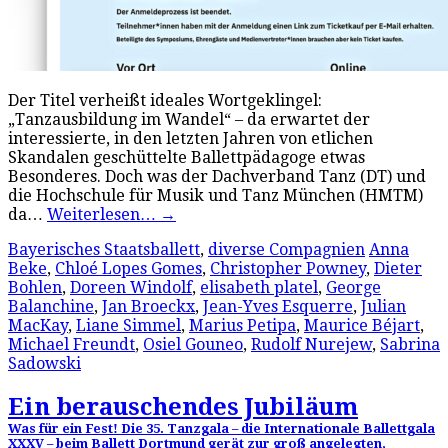
Der Titel verheißt ideales Wortgeklingel:
„Tanzausbildung im Wandel“ – da erwartet der
interessierte, in den letzten Jahren von etlichen
Skandalen geschüttelte Ballettpädagoge etwas
Besonderes. Doch was der Dachverband Tanz (DT) und
die Hochschule für Musik und Tanz München (HMTM)
da…
Weiterlesen…
→
Bayerisches Staatsballett
,
diverse Compagnien
Anna
Beke
,
Chloé Lopes Gomes
,
Christopher Powney
,
Dieter
Bohlen
,
Doreen Windolf
,
elisabeth platel
,
George
Balanchine
,
Jan Broeckx
,
Jean-Yves Esquerre
,
Julian
MacKay
,
Liane Simmel
,
Marius Petipa
,
Maurice Béjart
,
Michael Freundt
,
Osiel Gouneo
,
Rudolf Nurejew
,
Sabrina
Sadowski
Ein berauschendes Jubiläum
Was für ein Fest! Die 35. Tanzgala – die Internationale Ballettgala
XXXV – beim Ballett Dortmund gerät zur groß angelegten,