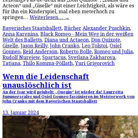
Acteon“ und „Giselle“ mit einer Leichtigkeit, als wäre es
für ihn ein Kinderspiel, mal eben meterhoch zu
springen…
Weiterlesen…
→
Bayerisches Staatsballett
,
Bücher
Alexander Puschkin
,
Anna Karenina
,
Black Romeo - Mein Weg in der weißen
Welt des Balletts
,
Diana und Actaeon
,
Don Quixote
,
Giselle
,
Jason Reilly
,
John Cranko
,
Leo Tolstoi
,
Osiel
Gouneo
,
Reid Anderson
,
Roberto Bolle
,
Romeo und Julia
,
Rudolf Nurejew
,
Spartacus
,
Svetlana Zakharova
,
Tatjana
,
Thilo Komma-Pöllath
,
Yuri Grigorovich
Wenn die Leidenschaft
unauslöschlich ist
An der Isar wird gejubelt: „Onegin“ ist wieder da! Laurretta
Summerscales und Osiel Gouneo faszinieren im Meisterwerk von
John Cranko mit dem Bayerischen Staatsballett
13. Januar 2024