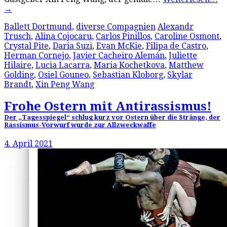
→
Ballett Dortmund
,
diverse Compagnien
Alexandr
Trusch
,
Alina Cojocaru
,
Carlos Pinillos
,
Caroline Osmont
,
Crystal Pite
,
Daria Suzi
,
Evan McKie
,
Filipa de Castro
,
Herman Cornejo
,
Javier Cacheiro Alemán
,
Juliette
Hilaire
,
Lucia Lacarra
,
Maria Kochetkova
,
Matthew
Golding
,
Osiel Gouneo
,
Sebastian Kloborg
,
Skylar
Brandt
,
Xin Peng Wang
Frohe Ostern mit Antirassismus!
Der „Tagesspiegel“ schlug kurz vor Ostern über die Stränge, der
Rassismus-Vorwurf wurde zur Allzweckwaffe
4. April 2021