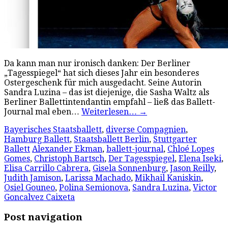
Da kann man nur ironisch danken: Der Berliner
„Tagesspiegel“ hat sich dieses Jahr ein besonderes
Ostergeschenk für mich ausgedacht. Seine Autorin
Sandra Luzina – das ist diejenige, die Sasha Waltz als
Berliner Ballettintendantin empfahl – ließ das Ballett-
Journal mal eben…
Weiterlesen…
→
Bayerisches Staatsballett
,
diverse Compagnien
,
Hamburg Ballett
,
Staatsballett Berlin
,
Stuttgarter
Ballett
Alexander Ekman
,
ballett-journal
,
Chloé Lopes
Gomes
,
Christoph Bartsch
,
Der Tagesspiegel
,
Elena Iseki
,
Elisa Carrillo Cabrera
,
Gisela Sonnenburg
,
Jason Reilly
,
Judith Jamison
,
Larissa Machado
,
Mikhail Kaniskin
,
Osiel Gouneo
,
Polina Semionova
,
Sandra Luzina
,
Victor
Goncalvez Caixeta
Post navigation