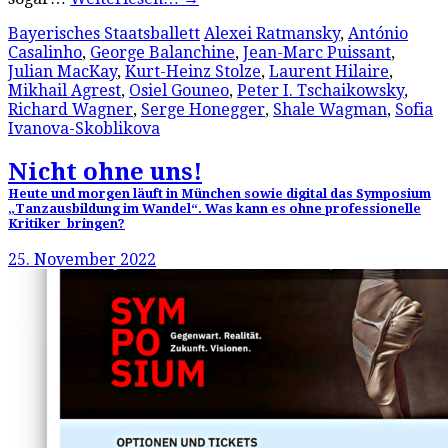
Bayerisches Staatsballett
Alexei Ratmansky
,
António
Casalinho
,
George Balanchine
,
Jean-Marc Puissant
,
Julian MacKay
,
Kurt-Heinz Stolze
,
Laurent Hilaire
,
Mikhail Agrest
,
Osiel Gouneo
,
Peter I. Tschaikowsky
,
Richard Wagner
,
Serge Honegger
,
Shale Wagman
,
Sofia
Ivanova-Skoblikova
Nicht ohne uns!
Heute und morgen läuft in München sowie digital das Symposium
„Tanzausbildung im Wandel“. Was kann es ohne professionelle
Kritiker bringen?
25. November 2022