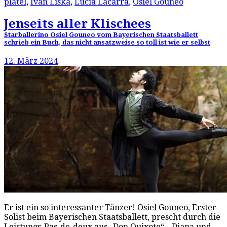
platel
,
Ivan Liska
,
Lucia Lacarra
,
Osiel Gouneo
Jenseits aller Klischees
Starballerino Osiel Gouneo vom Bayerischen Staatsballett
schrieb ein Buch, das nicht ansatzweise so toll ist wie er selbst
12. März 2024
Er ist ein so interessanter Tänzer! Osiel Gouneo, Erster
Solist beim Bayerischen Staatsballett, prescht durch die
Leistungs-Pas-de-deux aus „Don Quixote“, „Diana und