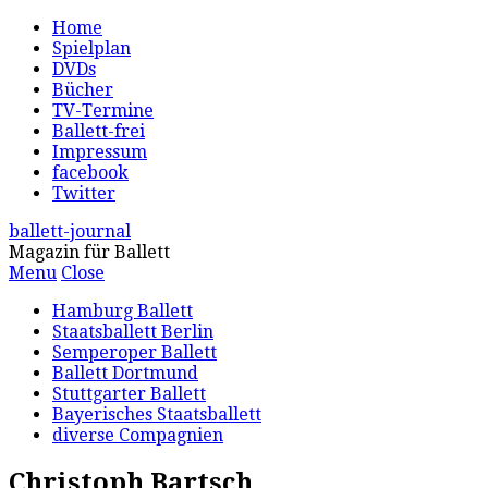
Home
Spielplan
DVDs
Bücher
TV-Termine
Ballett-frei
Impressum
facebook
Twitter
ballett-journal
Magazin für Ballett
Menu
Close
Hamburg Ballett
Staatsballett Berlin
Semperoper Ballett
Ballett Dortmund
Stuttgarter Ballett
Bayerisches Staatsballett
diverse Compagnien
Christoph Bartsch