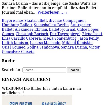
Sandra Luzina – das ist diejenige, die Sasha Waltz als
Berliner Ballettintendantin empfahl – ließ das Ballett-
Journal mal eben…
Weiterlesen…
→
Bayerisches Staatsballett
,
diverse Compagnien
,
Hamburg Ballett
,
Staatsballett Berlin
,
Stuttgarter
Ballett
Alexander Ekman
,
ballett-journal
,
Chloé Lopes
Gomes
,
Christoph Bartsch
,
Der Tagesspiegel
,
Elena Iseki
,
Elisa Carrillo Cabrera
,
Gisela Sonnenburg
,
Jason Reilly
,
Judith Jamison
,
Larissa Machado
,
Mikhail Kaniskin
,
Osiel Gouneo
,
Polina Semionova
,
Sandra Luzina
,
Victor
Goncalvez Caixeta
Suche
Search for:
EINFACH ANKLICKEN!
WERBUNG! Die Bilder hier unten kann man
anklicken...!