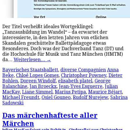
Der Titel verheißt ideales Wortgeklingel:
„Tanzausbildung im Wandel“ – da erwartet der
interessierte, in den letzten Jahren von etlichen
Skandalen geschüttelte Ballettpädagoge etwas
Besonderes. Doch was der Dachverband Tanz (DT) und
die Hochschule für Musik und Tanz München (HMTM)
da…
Weiterlesen…
→
Bayerisches Staatsballett
,
diverse Compagnien
Anna
Beke
,
Chloé Lopes Gomes
,
Christopher Powney
,
Dieter
Bohlen
,
Doreen Windolf
,
elisabeth platel
,
George
Balanchine
,
Jan Broeckx
,
Jean-Yves Esquerre
,
Julian
MacKay
,
Liane Simmel
,
Marius Petipa
,
Maurice Béjart
,
Michael Freundt
,
Osiel Gouneo
,
Rudolf Nurejew
,
Sabrina
Sadowski
Das märchenhafteste aller
Märchen
Julian MacKay feiert sein Debüt in „Cinderella“ von Christopher