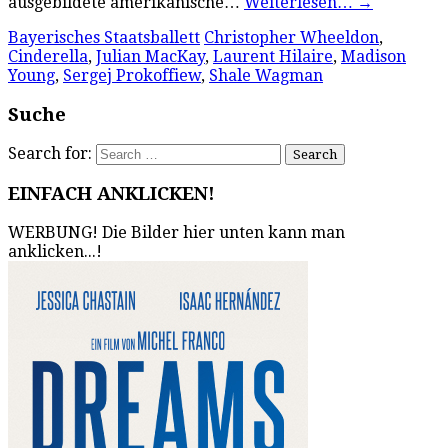
ausgebildete amerikanische…
Weiterlesen…
→
Bayerisches Staatsballett
Christopher Wheeldon
,
Cinderella
,
Julian MacKay
,
Laurent Hilaire
,
Madison
Young
,
Sergej Prokoffiew
,
Shale Wagman
Suche
Search for:
EINFACH ANKLICKEN!
WERBUNG! Die Bilder hier unten kann man
anklicken...!