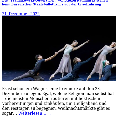
Die „Tschaikowski-Ouvertüren“ von Alexei Ratmansky stehen
beim Bayerischen Staatsballett kurz vor der Uraufführung
21. Dezember 2022
Es ist schon ein Wagnis, eine Premiere auf den 23.
Dezember zu legen. Egal, welche Religion man selbst hat
– die meisten Menschen routieren mit hektischen
Vorbereitungen und Einkäufen, um Heiligabend und
den Festtagen zu begegnen. Weihnachtsmärkte gibt es
sogar…
Weiterlesen…
→