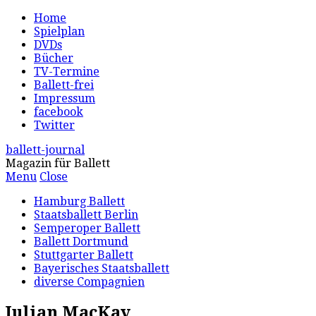
Home
Spielplan
DVDs
Bücher
TV-Termine
Ballett-frei
Impressum
facebook
Twitter
ballett-journal
Magazin für Ballett
Menu
Close
Hamburg Ballett
Staatsballett Berlin
Semperoper Ballett
Ballett Dortmund
Stuttgarter Ballett
Bayerisches Staatsballett
diverse Compagnien
Julian MacKay