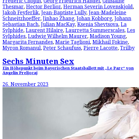
Frédéric Chopin
,
Georg Friedrich Händel
,
Ghislaine
Thesmar
,
Hector Berlioz
,
Herman Severin Lovenskjold
,
Jakob Feyferlik
,
Jean-Baptiste Lully
,
Jean-Madeleine
Schneitzhoeffer
,
Jinhao Zhang
,
Johan Kobborg
,
Johann
Sebastian Bach
,
Julian MacKay
,
Ksenia Shevtsova
,
La
Sylphide
,
Laurent Hilaire
,
Laurretta Summerscales
,
Les
Sylphides
,
Ludwig Wilhelm Maurer
,
Madison Young
,
Margarita Fernandes
,
Marie Taglioni
,
Mikhail Fokine
,
Myron Romanul
,
Peter Schaufuss
,
Pierre Lacotte
,
Trilby
Sechs Minuten Sex
Ein Höhepunkt beim Bayerischen Staatsballett mit „Le Parc“ von
Angelin Preljocaj
26. November 2023