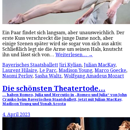
Ein Paar findet sich langsam, aber unausweichlich. Der
erste Kuss verschreckt die junge Dame noch, aber
einige Szenen später wird sie sogar von sich aus aktiv.
Schließlich legt sie die Arme um seinen Hals, knutscht
ihn und lässt sich von…
Weiterlesen…
→
Bayerisches Staatsballett
Jiri Kylian
,
Julian MacKay
,
Laurent Hilaire
,
Le Parc
,
Madison Young
,
Marco Goecke
,
Naomi Perlov
,
Sasha Waltz
,
Wolfgang Amadeus Mozart
Die schönsten Theatertode…
… haben Romeo, Julia und Mercutio in „Romeo und Julia“ von John
Cranko beim Bayerischen Staatsballett, jetzt mit Julian MacKay,
Madison Young und Yonah Acosta
4. April 2023