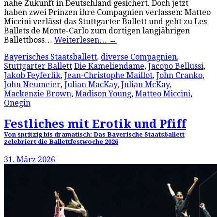
nahe Zukunft in Deutschland gesichert. Doch jetzt
haben zwei Prinzen ihre Compagnien verlassen: Matteo
Miccini verlässt das Stuttgarter Ballett und geht zu Les
Ballets de Monte-Carlo zum dortigen langjährigen
Ballettboss…
Weiterlesen…
→
Bayerisches Staatsballett
,
diverse Compagnien
,
Stuttgarter Ballett
Die Kameliendame
,
Jacopo Bellussi
,
Jakob Feyferlik
,
Jean-Christophe Maillot
,
John Cranko
,
John Neumeier
,
Julian MacKay
,
Julian McKay
,
Mackenzie Brown
,
Madison Young
,
Matteo Miccini
,
Onegin
Festliches mit Erotik und Pfiff
Von spritzig bis dramatisch: Das Bayerische Staatsballett
zelebriert die Ballettfestwoche 2026
31. März 2026