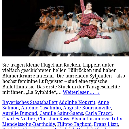
Sie tragen kleine Flügel am Rücken, trippeln unter
vielfach geschichteten hellen Tüllröcken und haben
Blumenkränze im Haar: Die tanzenden Sylphiden – also
höchst feminine Luftgeister – sind eine typische
Ballettfantasie. Das erste Stück in der Tanzgeschichte
mit ihnen, „La Sylphide“,…
Weiterlesen…
→
Bayerisches Staatsballett
Adolphe Nourrit
,
Anne
Salmon
,
António Casalinho
,
Auguste Bournonville
,
Aurélie Dupond
,
Camille Saint-Saens
,
Carla Fracci
,
Charles Nodier
,
Christian Kass
,
Elvina Ibraimova
,
Felix
Mendelssohn-Bartholdy
,
Filippo Taglioni
,
Franz Liszt
,