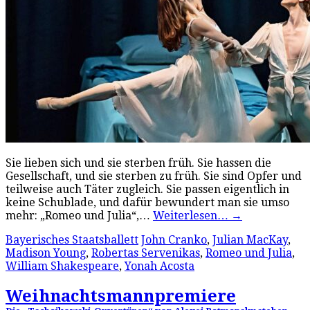
Sie lieben sich und sie sterben früh. Sie hassen die
Gesellschaft, und sie sterben zu früh. Sie sind Opfer und
teilweise auch Täter zugleich. Sie passen eigentlich in
keine Schublade, und dafür bewundert man sie umso
mehr: „Romeo und Julia“,…
Weiterlesen…
→
Bayerisches Staatsballett
John Cranko
,
Julian MacKay
,
Madison Young
,
Robertas Servenikas
,
Romeo und Julia
,
William Shakespeare
,
Yonah Acosta
Weihnachtsmannpremiere