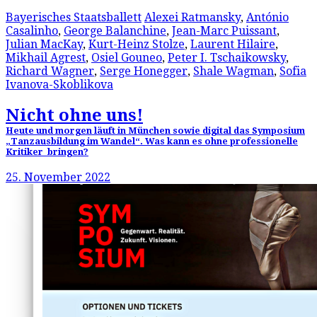
Bayerisches Staatsballett
Alexei Ratmansky
,
António
Casalinho
,
George Balanchine
,
Jean-Marc Puissant
,
Julian MacKay
,
Kurt-Heinz Stolze
,
Laurent Hilaire
,
Mikhail Agrest
,
Osiel Gouneo
,
Peter I. Tschaikowsky
,
Richard Wagner
,
Serge Honegger
,
Shale Wagman
,
Sofia
Ivanova-Skoblikova
Nicht ohne uns!
Heute und morgen läuft in München sowie digital das Symposium
„Tanzausbildung im Wandel“. Was kann es ohne professionelle
Kritiker bringen?
25. November 2022