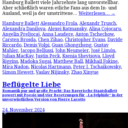
Hamburg Ballett viele Jahrzehnte lang unvorstellbar.
Aber schließlich waren etliche Fans aus dem In- und
Ausland, weil ja der umstrittene…
Weiterlesen…
→
Hamburg Ballett
Alessandro Frola
,
Alexandr Trusch
,
Alexandra Danilova
,
Alexei Ratmansky
,
Alina Cojocaru
,
Angelin Preljocaj
,
Anna Laudere
,
Anton Tschechow
,
Carsten Brosda
,
Chen Zihao
,
Christopher Evans
,
Davide
Riccardo
,
Demis Volpi
,
Guan Ghongzheng
,
Gustav
Mahler
,
Jacopo Bellussi
,
John Neumeier
,
José Limón
,
Julian MacKay
,
Justin Peck
,
Ksenia Shevtsova
,
Lloyd
Riggins
,
Madoka Sugai
,
Matthew Ball
,
Mikhail Fokine
,
Mira Nadon
,
Nicolas Hartmann
,
Peter I. Tschaikowsky
,
Simon Hewett
,
Vaslav Nijinsky
,
Zhao Xinyue
Beflügelte Liebe
Romantik pur und große Pracht: Das Bayerische Staatsballett
powert mit Poesie und vier Besetzungen für „La Sylphide“ in der
unverwüstlichen Version von Pierre Lacotte
24. November 2024