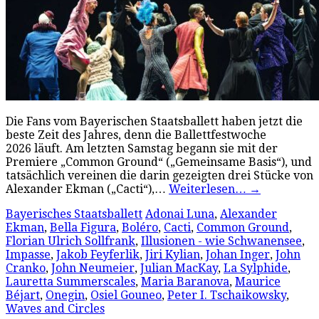
Die Fans vom Bayerischen Staatsballett haben jetzt die
beste Zeit des Jahres, denn die Ballettfestwoche
2026 läuft. Am letzten Samstag begann sie mit der
Premiere „Common Ground“ („Gemeinsame Basis“), und
tatsächlich vereinen die darin gezeigten drei Stücke von
Alexander Ekman („Cacti“),…
Weiterlesen…
→
Bayerisches Staatsballett
Adonai Luna
,
Alexander
Ekman
,
Bella Figura
,
Boléro
,
Cacti
,
Common Ground
,
Florian Ulrich Sollfrank
,
Illusionen - wie Schwanensee
,
Impasse
,
Jakob Feyferlik
,
Jiri Kylian
,
Johan Inger
,
John
Cranko
,
John Neumeier
,
Julian MacKay
,
La Sylphide
,
Lauretta Summerscales
,
Maria Baranova
,
Maurice
Béjart
,
Onegin
,
Osiel Gouneo
,
Peter I. Tschaikowsky
,
Waves and Circles