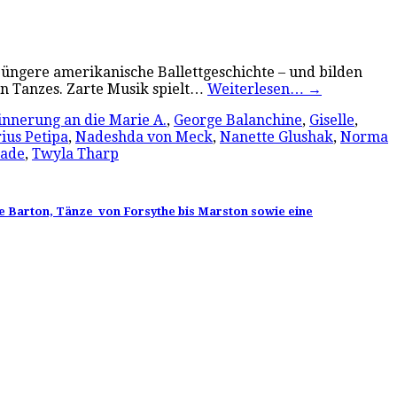
jüngere amerikanische Ballettgeschichte – und bilden
n Tanzes. Zarte Musik spielt…
Weiterlesen…
→
innerung an die Marie A.
,
George Balanchine
,
Giselle
,
ius Petipa
,
Nadeshda von Meck
,
Nanette Glushak
,
Norma
nade
,
Twyla Tharp
e Barton, Tänze von Forsythe bis Marston sowie eine