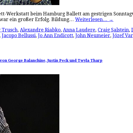
ett-Werkstatt beim Hamburg Ballett am gestrigen Sonntagv
 war ein großer Erfolg. Bildung…
Weiterlesen…
→
 Trusch
,
Alexandre Riabko
,
Anna Laudere
,
Craig Salstein
,
,
Jacopo Bellussi
,
Jo Ann Endicott
,
John Neumeier
,
Józef Va
 von George Balanchine, Justin Peck und Twyla Tharp