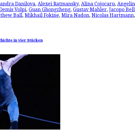
andra Danilova
,
Alexei Ratmansky
,
Alina Cojocaru
,
Angelin
Demis Volpi
,
Guan Ghongzheng
,
Gustav Mahler
,
Jacopo Bell
thew Ball
,
Mikhail Fokine
,
Mira Nadon
,
Nicolas Hartmann
hichte in vier Stücken