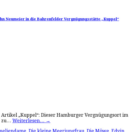
John Neumeier in die Bahrenfelder Vergnügungsstätte „Kuppel“
ne Artikel „Kuppel“: Dieser Hamburger Vergnügungsort im
ts zu…
Weiterlesen…
→
meliendame
,
Die kleine Meerjungfrau
,
Die Möwe
,
Edvin