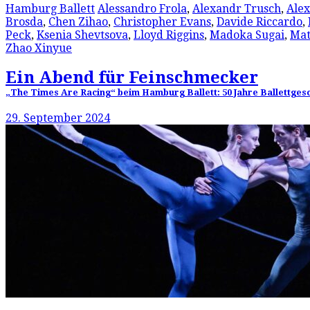
Hamburg Ballett
Alessandro Frola
,
Alexandr Trusch
,
Alex
Brosda
,
Chen Zihao
,
Christopher Evans
,
Davide Riccardo
,
Peck
,
Ksenia Shevtsova
,
Lloyd Riggins
,
Madoka Sugai
,
Mat
Zhao Xinyue
Ein Abend für Feinschmecker
„The Times Are Racing“ beim Hamburg Ballett: 50 Jahre Ballettgesc
29. September 2024