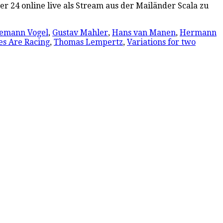
 24 online live als Stream aus der Mailänder Scala zu
demann Vogel
,
Gustav Mahler
,
Hans van Manen
,
Hermann
es Are Racing
,
Thomas Lempertz
,
Variations for two