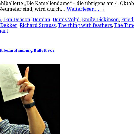
lballette „Die Kameliendame“ – die übrigens am 4. Oktober
n Neumeier sind, wird durch…
Weiterlesen…
→
n
,
Dan Deacon
,
Demian
,
Demis Volpi
,
Emily Dickinson
,
Frie
 Dekker
,
Richard Strauss
,
The thing with feathers
,
The Tim
hart
tatt beim Hamburg Ballett vor