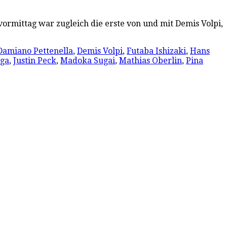
ormittag war zugleich die erste von und mit Demis Volpi,
Damiano Pettenella
,
Demis Volpi
,
Futaba Ishizaki
,
Hans
rga
,
Justin Peck
,
Madoka Sugai
,
Mathias Oberlin
,
Pina