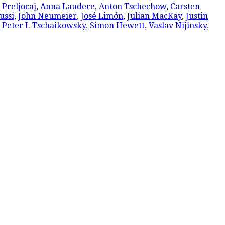
 Preljocaj
,
Anna Laudere
,
Anton Tschechow
,
Carsten
ussi
,
John Neumeier
,
José Limón
,
Julian MacKay
,
Justin
,
Peter I. Tschaikowsky
,
Simon Hewett
,
Vaslav Nijinsky
,