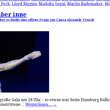
n Peck
,
Lloyd Riggins
,
Madoka Sugai
,
Marijn Rademaker
,
Ma
ber inne
 aber es bleibt eine offene Frage zur Causa Alexandr Trusch
ie große Gala um 18 Uhr – so etwas war beim Hamburg Ballet
 umstrittene…
Weiterlesen…
→