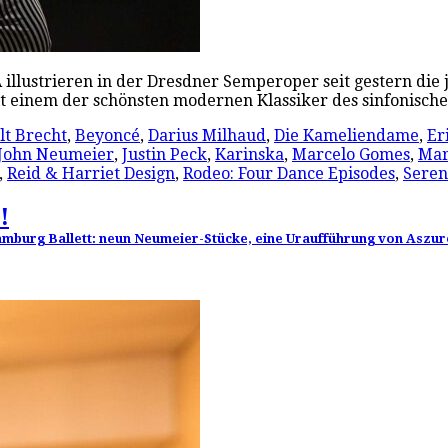
llustrieren in der Dresdner Semperoper seit gestern die 
 einem der schönsten modernen Klassiker des sinfonische
lt Brecht
,
Beyoncé
,
Darius Milhaud
,
Die Kameliendame
,
Er
John Neumeier
,
Justin Peck
,
Karinska
,
Marcelo Gomes
,
Mar
,
Reid & Harriet Design
,
Rodeo: Four Dance Episodes
,
Sere
!
mburg Ballett: neun Neumeier-Stücke, eine Uraufführung von Aszur