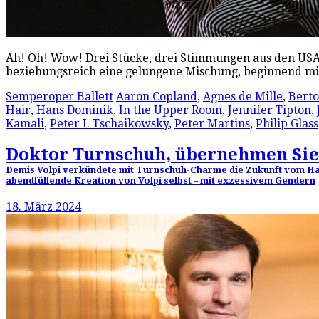
Ah! Oh! Wow! Drei Stücke, drei Stimmungen aus den USA i
beziehungsreich eine gelungene Mischung, beginnend mit
Semperoper Ballett
Aaron Copland
,
Agnes de Mille
,
Berto
Hair
,
Hans Dominik
,
In the Upper Room
,
Jennifer Tipton
,
Kamali
,
Peter I. Tschaikowsky
,
Peter Martins
,
Philip Glass
Doktor Turnschuh, übernehmen Sie
Demis Volpi verkündete mit Turnschuh-Charme die Zukunft vom Ha
abendfüllende Kreation von Volpi selbst – mit exzessivem Gendern
18. März 2024