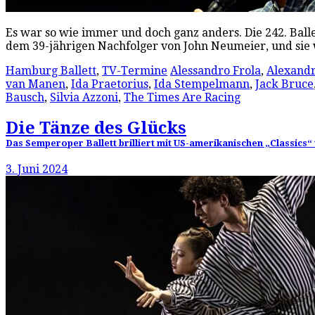
Es war so wie immer und doch ganz anders. Die 242. Ball
dem 39-jährigen Nachfolger von John Neumeier, und sie
Hamburg Ballett
,
TV-Termine
Alessandro Frola
,
Alexandr
van Manen
,
Ida Praetorius
,
Ida Stempelmann
,
Jack Bruce
Bausch
,
Silvia Azzoni
,
The Times Are Racing
Die Tänze des Glücks
Das Semperoper Ballett brilliert mit US-amerikanischen „Classics“
3. Juni 2024