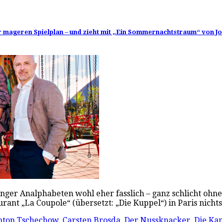
her mageren Spielplan – und zieht mit „Ein Sommernachtstraum“ von 
unger Analphabeten wohl eher fasslich – ganz schlicht oh
urant „La Coupole“ (übersetzt: „Die Kuppel“) in Paris nich
nton Tschechow
,
Carsten Brosda
,
Der Nussknacker
,
Die Ka