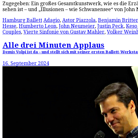
Zugegeben: Ein großes Gesamtkunstwerk, wie es die Erzäh
sehen ist – und „Illusionen – wie Schwanensee“ von Joh
Hamburg Ballett
Adagio
,
Astor Piazzola
,
Benjamin Britte
Hesse
,
Humberto Leon
,
John Neumeier
,
Justin Peck
,
Keso
Couples
,
Vierte Sinfonie von Gustav Mahler
,
Volker Wein
Alle drei Minuten Applaus
Demis Volpi ist da – und stellt sich mit seiner ersten Ballett-Werks
16. September 2024