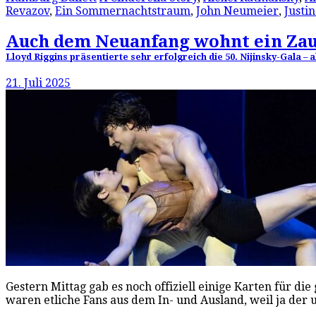
Revazov
,
Ein Sommernachtstraum
,
John Neumeier
,
Justi
Auch dem Neuanfang wohnt ein Zau
Lloyd Riggins präsentierte sehr erfolgreich die 50. Nijinsky-Gala –
21. Juli 2025
Gestern Mittag gab es noch offiziell einige Karten für d
waren etliche Fans aus dem In- und Ausland, weil ja der