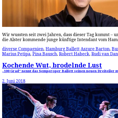
Wir wussten seit zwei Jahren, dass dieser Tag kommt – u
die Alster kommende junge künftige Intendant vom Ham
diverse Compagnien
,
Hamburg Ballett
Aszure Barton
,
Bu
Marius Petipa
,
Pina Bausch
,
Robert Habeck
,
Rudi van Dan
Kochende Wut, brodelnde Lust
„100 Grad“ nennt das Semperoper Ballett seinen neuen Dreiteiler m
2. Juni 2018