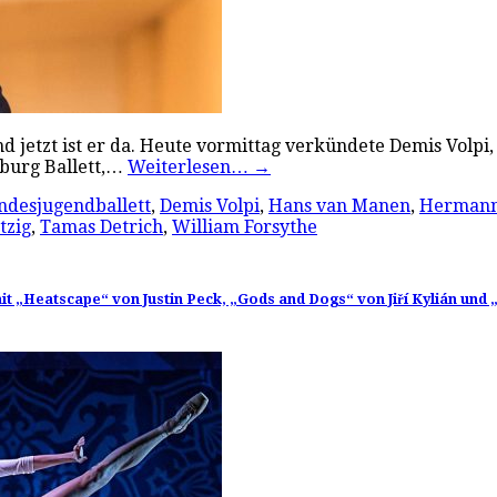
nd jetzt ist er da. Heute vormittag verkündete Demis Volp
burg Ballett,…
Weiterlesen…
→
ndesjugendballett
,
Demis Volpi
,
Hans van Manen
,
Hermann
tzig
,
Tamas Detrich
,
William Forsythe
it „Heatscape“ von Justin Peck, „Gods and Dogs“ von Jiří Kylián und