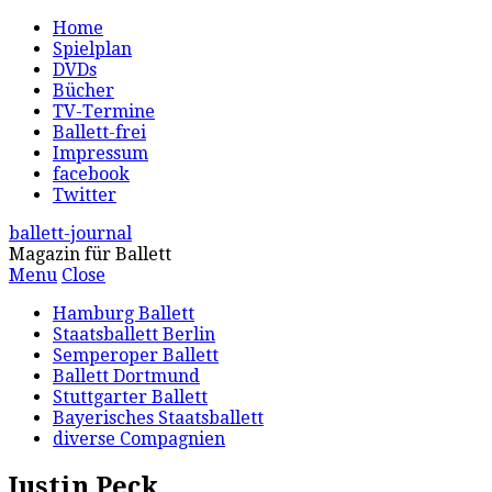
Home
Spielplan
DVDs
Bücher
TV-Termine
Ballett-frei
Impressum
facebook
Twitter
ballett-journal
Magazin für Ballett
Menu
Close
Hamburg Ballett
Staatsballett Berlin
Semperoper Ballett
Ballett Dortmund
Stuttgarter Ballett
Bayerisches Staatsballett
diverse Compagnien
Justin Peck