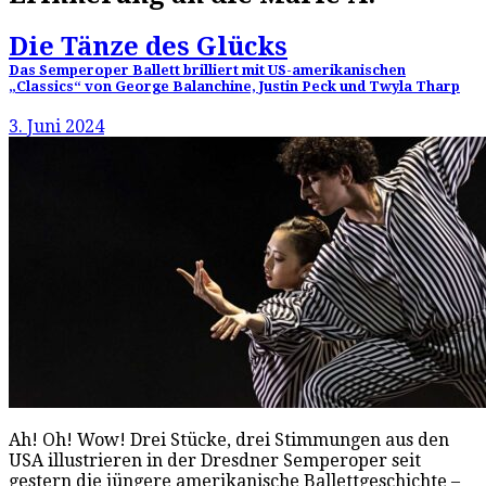
Die Tänze des Glücks
Das Semperoper Ballett brilliert mit US-amerikanischen
„Classics“ von George Balanchine, Justin Peck und Twyla Tharp
3. Juni 2024
Ah! Oh! Wow! Drei Stücke, drei Stimmungen aus den
USA illustrieren in der Dresdner Semperoper seit
gestern die jüngere amerikanische Ballettgeschichte –