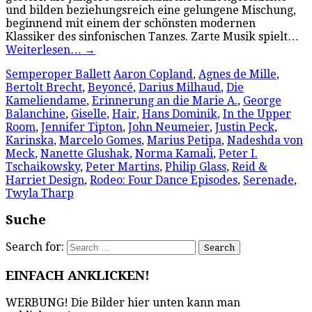
und bilden beziehungsreich eine gelungene Mischung,
beginnend mit einem der schönsten modernen
Klassiker des sinfonischen Tanzes. Zarte Musik spielt…
Weiterlesen…
→
Semperoper Ballett
Aaron Copland
,
Agnes de Mille
,
Bertolt Brecht
,
Beyoncé
,
Darius Milhaud
,
Die
Kameliendame
,
Erinnerung an die Marie A.
,
George
Balanchine
,
Giselle
,
Hair
,
Hans Dominik
,
In the Upper
Room
,
Jennifer Tipton
,
John Neumeier
,
Justin Peck
,
Karinska
,
Marcelo Gomes
,
Marius Petipa
,
Nadeshda von
Meck
,
Nanette Glushak
,
Norma Kamali
,
Peter I.
Tschaikowsky
,
Peter Martins
,
Philip Glass
,
Reid &
Harriet Design
,
Rodeo: Four Dance Episodes
,
Serenade
,
Twyla Tharp
Suche
Search for:
EINFACH ANKLICKEN!
WERBUNG! Die Bilder hier unten kann man