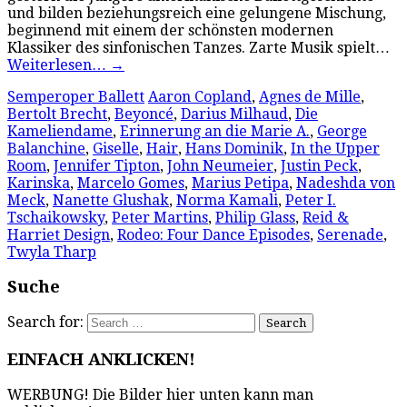
und bilden beziehungsreich eine gelungene Mischung,
beginnend mit einem der schönsten modernen
Klassiker des sinfonischen Tanzes. Zarte Musik spielt…
Weiterlesen…
→
Semperoper Ballett
Aaron Copland
,
Agnes de Mille
,
Bertolt Brecht
,
Beyoncé
,
Darius Milhaud
,
Die
Kameliendame
,
Erinnerung an die Marie A.
,
George
Balanchine
,
Giselle
,
Hair
,
Hans Dominik
,
In the Upper
Room
,
Jennifer Tipton
,
John Neumeier
,
Justin Peck
,
Karinska
,
Marcelo Gomes
,
Marius Petipa
,
Nadeshda von
Meck
,
Nanette Glushak
,
Norma Kamali
,
Peter I.
Tschaikowsky
,
Peter Martins
,
Philip Glass
,
Reid &
Harriet Design
,
Rodeo: Four Dance Episodes
,
Serenade
,
Twyla Tharp
Suche
Search for:
EINFACH ANKLICKEN!
WERBUNG! Die Bilder hier unten kann man