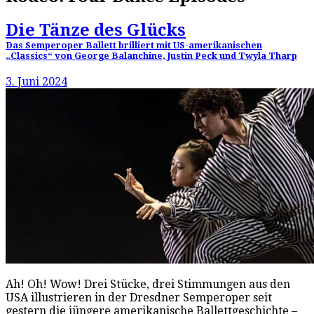
Die Tänze des Glücks
Das Semperoper Ballett brilliert mit US-amerikanischen
„Classics“ von George Balanchine, Justin Peck und Twyla Tharp
3. Juni 2024
Ah! Oh! Wow! Drei Stücke, drei Stimmungen aus den
USA illustrieren in der Dresdner Semperoper seit
gestern die jüngere amerikanische Ballettgeschichte –