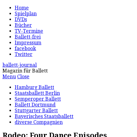
Home
Spielplan
DVDs
Bücher
TV-Termine
Ballett-frei
Impressum
facebook
Twitter
ballett-journal
Magazin für Ballett
Menu
Close
Hamburg Ballett
Staatsballett Berlin
Semperoper Ballett
Ballett Dortmund
Stuttgarter Ballett
Bayerisches Staatsballett
diverse Compagnien
Rodeo: Four Dance Episodes