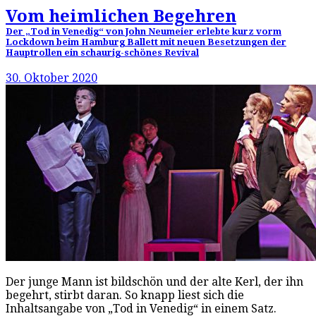
Vom heimlichen Begehren
Der „Tod in Venedig“ von John Neumeier erlebte kurz vorm
Lockdown beim Hamburg Ballett mit neuen Besetzungen der
Hauptrollen ein schaurig-schönes Revival
30. Oktober 2020
Der junge Mann ist bildschön und der alte Kerl, der ihn
begehrt, stirbt daran. So knapp liest sich die
Inhaltsangabe von „Tod in Venedig“ in einem Satz.