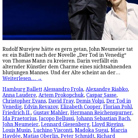
Rudolf Nurejew hätte es gern getan, John Neumeier tat
es: ein Ballett nach der Novelle „Der Tod in Venedig“
von Thomas Mann zu kreieren. Darin verfällt ein
alternder Künstler dem Charme eines nichtsahnenden
blutjungen Mannes. Und der Alte scheint an der…
Weiterlesen…
→
Hamburg Ballett
Alessandro Frola
,
Alexandre Riabko
,
Anna Laudere
,
Artem Prokopchuk
,
Caspar Sasse
,
Christopher Evans
,
David Fray
,
Demis Volpi
,
Der Tod in
Venedig
,
Edvin Revazov
,
Elizabeth Cooper
,
Florian Pohl
,
Friedrich II.
,
Gustav Mahler
,
Hermann Reichenspurner
,
Ida Praetorius
,
Jacopo Bellussi
,
Johann Sebastian Bach
,
John Neumeier
,
Lennard Giesenberg
,
Lloyd Riggins
,
Louis Musin
,
Luchino Visconti
,
Madoka Sugai
,
Marcia
Haydée
,
Matias Oberlin
,
Peter Schmidt
,
Richard