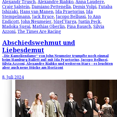
Alexandr Trusch
,
Alexandre Riabko
,
Anna Laudere
,
Craig Salstein
,
Damiano Pettenella
,
Demis Volpi
,
Futaba
Ishizaki
,
Hans van Manen
,
Ida Praetorius
,
Ida
Stempelmann
,
Jack Bruce
,
Jacopo Bellussi
,
Jo Ann
Endicott
,
John Neumeier
,
Józef Varga
,
Justin Peck
,
Madoka Sugai
,
Mathias Oberlin
,
Pina Bausch
,
Silvia
Azzoni
,
The Times Are Racing
Abschiedswehmut und
Liebesdemut
„Die Kameliendame“ von John Neumeier trumpfte noch einmal
beim Hamburg Ballett auf: mit Ida Praetorius, Jacopo Bellussi,
Silvia Azzoni, Alexandre Riabko und weiteren Stars – es leuchten
aber auch neue Stücke am Horizont
8. Juli 2024