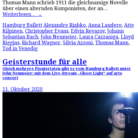
Thomas Mann schrieb 1911 die gleichnamige Novelle
über einen alternden Komponisten, der an…
Weiterlesen…
→
Hamburg Ballett
Alexandre Riabko
,
Anna Laudere
,
Atte
Kilpinen
,
Christopher Evans
,
Edvin Revazov
,
Johann
Sebastian Bach
,
John Neumeier
,
Laura Cazzaniga
,
Lloyd
Riggins
,
Richard Wagner
,
Silvia Azzoni
,
Thomas Mann
,
Tod in Venedig
Geisterstunde für alle
Gleich mehrere Pioniertaten gibt es vom Hamburg Ballett unter
John Neumeier: mit dem Live-Stream „Ghost Light“ auf arte
concert
11. Oktober 2020