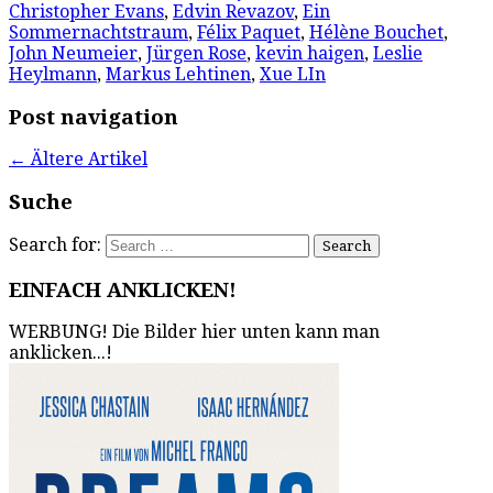
Christopher Evans
,
Edvin Revazov
,
Ein
Sommernachtstraum
,
Félix Paquet
,
Hélène Bouchet
,
John Neumeier
,
Jürgen Rose
,
kevin haigen
,
Leslie
Heylmann
,
Markus Lehtinen
,
Xue LIn
Post navigation
←
Ältere Artikel
Suche
Search for:
EINFACH ANKLICKEN!
WERBUNG! Die Bilder hier unten kann man
anklicken...!