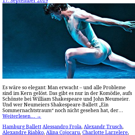
17. September 2019
Es wäre so elegant: Man erwacht – und alle Probleme
sind im Kern gelöst. Das gibt es nur in der Komödie, aufs
Schönste bei William Shakespeare und John Neumeier.
Und wer Neumeiers Shakespeare-Ballett „Ein
Sommernachtstraum“ noch nicht gesehen hat, der…
Weiterlesen…
→
Hamburg Ballett
Alessandro Frola
,
Alexandr Trusch
,
Alexandre Riabko
,
Alina Cojocaru
,
Charlotte Larzelere
,