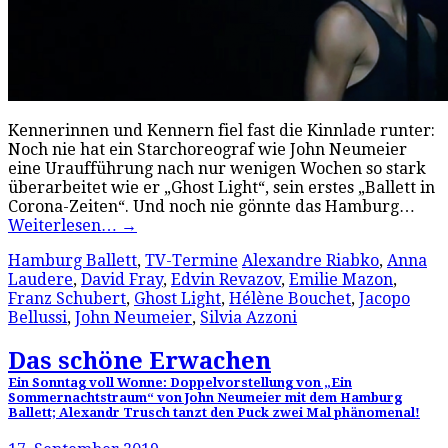
Kennerinnen und Kennern fiel fast die Kinnlade runter:
Noch nie hat ein Starchoreograf wie John Neumeier
eine Uraufführung nach nur wenigen Wochen so stark
überarbeitet wie er „Ghost Light“, sein erstes „Ballett in
Corona-Zeiten“. Und noch nie gönnte das Hamburg…
Weiterlesen…
→
Hamburg Ballett
,
TV-Termine
Alexandre Riabko
,
Anna
Laudere
,
David Fray
,
Edvin Revazov
,
Emilie Mazon
,
Franz Schubert
,
Ghost Light
,
Hélène Bouchet
,
Jacopo
Bellussi
,
John Neumeier
,
Silvia Azzoni
Das schöne Erwachen
Ein Sonntag voll Wonne: Doppelvorstellung von „Ein
Sommernachtstraum“ von John Neumeier mit dem Hamburg
Ballett; Alexandr Trusch tanzt den Puck zwei Mal phänomenal!