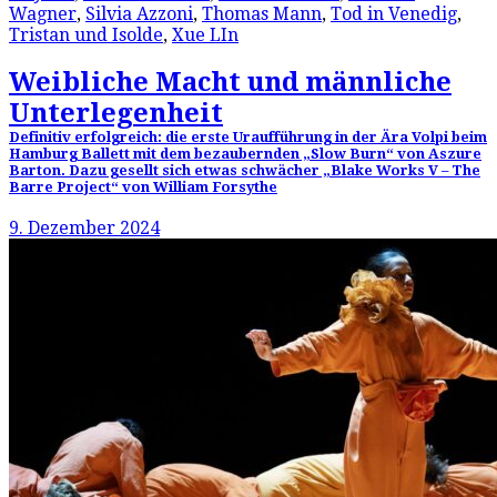
Wagner
,
Silvia Azzoni
,
Thomas Mann
,
Tod in Venedig
,
Tristan und Isolde
,
Xue LIn
Weibliche Macht und männliche
Unterlegenheit
Definitiv erfolgreich: die erste Uraufführung in der Ära Volpi beim
Hamburg Ballett mit dem bezaubernden „Slow Burn“ von Aszure
Barton. Dazu gesellt sich etwas schwächer „Blake Works V – The
Barre Project“ von William Forsythe
9. Dezember 2024