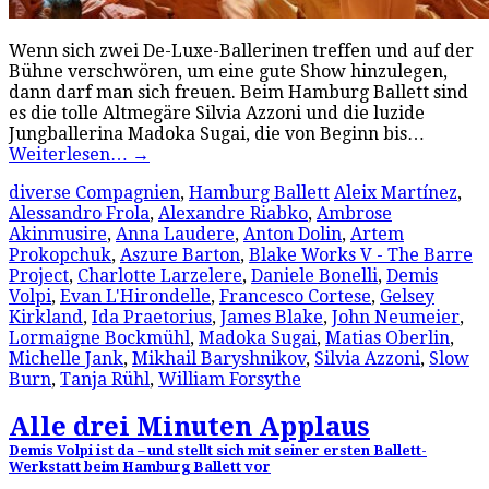
Wenn sich zwei De-Luxe-Ballerinen treffen und auf der
Bühne verschwören, um eine gute Show hinzulegen,
dann darf man sich freuen. Beim Hamburg Ballett sind
es die tolle Altmegäre Silvia Azzoni und die luzide
Jungballerina Madoka Sugai, die von Beginn bis…
Weiterlesen…
→
diverse Compagnien
,
Hamburg Ballett
Aleix Martínez
,
Alessandro Frola
,
Alexandre Riabko
,
Ambrose
Akinmusire
,
Anna Laudere
,
Anton Dolin
,
Artem
Prokopchuk
,
Aszure Barton
,
Blake Works V - The Barre
Project
,
Charlotte Larzelere
,
Daniele Bonelli
,
Demis
Volpi
,
Evan L'Hirondelle
,
Francesco Cortese
,
Gelsey
Kirkland
,
Ida Praetorius
,
James Blake
,
John Neumeier
,
Lormaigne Bockmühl
,
Madoka Sugai
,
Matias Oberlin
,
Michelle Jank
,
Mikhail Baryshnikov
,
Silvia Azzoni
,
Slow
Burn
,
Tanja Rühl
,
William Forsythe
Alle drei Minuten Applaus
Demis Volpi ist da – und stellt sich mit seiner ersten Ballett-
Werkstatt beim Hamburg Ballett vor