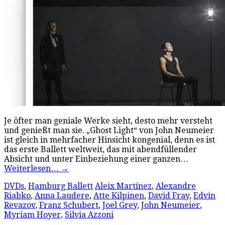
Je öfter man geniale Werke sieht, desto mehr versteht
und genießt man sie. „Ghost Light“ von John Neumeier
ist gleich in mehrfacher Hinsicht kongenial, denn es ist
das erste Ballett weltweit, das mit abendfüllender
Absicht und unter Einbeziehung einer ganzen…
Weiterlesen…
→
DVDs
,
Hamburg Ballett
Aleix Martínez
,
Alexandre
Riabko
,
Anna Laudere
,
Atte Kilpinen
,
David Fray
,
Edvin
Revazov
,
Franz Schubert
,
Joel Grey
,
John Neumeier
,
Myriam Hoyer
,
Silvia Azzoni