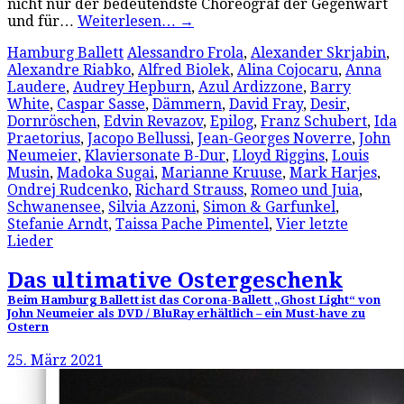
nicht nur der bedeutendste Choreograf der Gegenwart
und für…
Weiterlesen…
→
Hamburg Ballett
Alessandro Frola
,
Alexander Skrjabin
,
Alexandre Riabko
,
Alfred Biolek
,
Alina Cojocaru
,
Anna
Laudere
,
Audrey Hepburn
,
Azul Ardizzone
,
Barry
White
,
Caspar Sasse
,
Dämmern
,
David Fray
,
Desir
,
Dornröschen
,
Edvin Revazov
,
Epilog
,
Franz Schubert
,
Ida
Praetorius
,
Jacopo Bellussi
,
Jean-Georges Noverre
,
John
Neumeier
,
Klaviersonate B-Dur
,
Lloyd Riggins
,
Louis
Musin
,
Madoka Sugai
,
Marianne Kruuse
,
Mark Harjes
,
Ondrej Rudcenko
,
Richard Strauss
,
Romeo und Juia
,
Schwanensee
,
Silvia Azzoni
,
Simon & Garfunkel
,
Stefanie Arndt
,
Taissa Pache Pimentel
,
Vier letzte
Lieder
Das ultimative Ostergeschenk
Beim Hamburg Ballett ist das Corona-Ballett „Ghost Light“ von
John Neumeier als DVD / BluRay erhältlich – ein Must-have zu
Ostern
25. März 2021