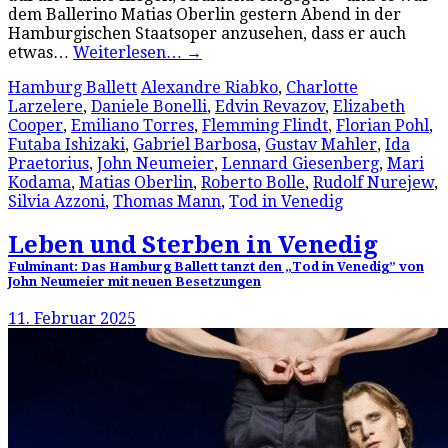
dem Ballerino Matias Oberlin gestern Abend in der
Hamburgischen Staatsoper anzusehen, dass er auch
etwas…
Weiterlesen…
→
Hamburg Ballett
Alexandre Riabko
,
Charlotte
Larzelere
,
Daniele Bonelli
,
Edvin Revazov
,
Elizabeth
Cooper
,
Emiliano Torres
,
Flemming Flindt
,
Florian Pohl
,
Futaba Ishizaki
,
Gabriel Barbosa
,
Gustav Mahler
,
Ida
Praetorius
,
John Neumeier
,
Lennard Giesenberg
,
Mari
Kodama
,
Matias Oberlin
,
Roberto Bolle
,
Rudolf Nurejew
,
Silvia Azzoni
,
Thomas Mann
,
Tod in Venedig
Leben und Sterben in Venedig
Fulminant: Das Hamburg Ballett tanzt den „Tod in Venedig” von
John Neumeier mit neuen Besetzungen
11. Februar 2025