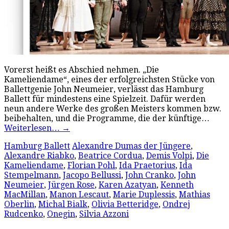
Vorerst heißt es Abschied nehmen. „Die
Kameliendame“, eines der erfolgreichsten Stücke von
Ballettgenie John Neumeier, verlässt das Hamburg
Ballett für mindestens eine Spielzeit. Dafür werden
neun andere Werke des großen Meisters kommen bzw.
beibehalten, und die Programme, die der künftige…
Weiterlesen…
→
Hamburg Ballett
Alexandre Dumas der Jüngere
,
Alexandre Riabko
,
Beatrice Cordua
,
Demis Volpi
,
Die
Kameliendame
,
Florian Pohl
,
Ida Praetorius
,
Ida
Stempelmann
,
Jacopo Bellussi
,
John Cranko
,
John
Neumeier
,
Jürgen Rose
,
Karen Azatyan
,
Kenneth
MacMillan
,
Manon Lescaut
,
Marie Duplessis
,
Mathias
Oberlin
,
Michal Bialk
,
Olivia Betteridge
,
Ondrej
Rudcenko
,
Onegin
,
Silvia Azzoni