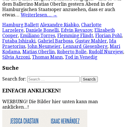
dem Ballerino Matias Oberlin gestern Abend in der
Hamburgischen Staatsoper anzusehen, dass er auch
etwas…
Weiterlesen…
→
Hamburg Ballett
Alexandre Riabko
,
Charlotte
Larzelere
,
Daniele Bonelli
,
Edvin Revazov
,
Elizabeth
Cooper
,
Emiliano Torres
,
Flemming Flindt
,
Florian Pohl
,
Futaba Ishizaki
,
Gabriel Barbosa
,
Gustav Mahler
,
Ida
Praetorius
,
John Neumeier
,
Lennard Giesenberg
,
Mari
Kodama
,
Matias Oberlin
,
Roberto Bolle
,
Rudolf Nurejew
,
Silvia Azzoni
,
Thomas Mann
,
Tod in Venedig
Suche
Search for:
EINFACH ANKLICKEN!
WERBUNG! Die Bilder hier unten kann man
anklicken...!