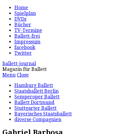
Home
Spielplan
DVDs
Bücher
TV-Termine
Ballett-frei
Impressum
facebook
Twitter
ballett-journal
Magazin für Ballett
Menu
Close
Hamburg Ballett
Staatsballett Berlin
Semperoper Ballett
Ballett Dortmund
Stuttgarter Ballett
Bayerisches Staatsballett
diverse Compagnien
Gabriel Barbosa