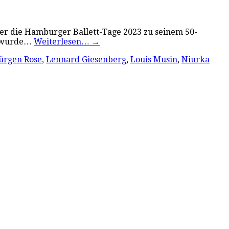
ier die Hamburger Ballett-Tage 2023 zu seinem 50-
zt wurde…
Weiterlesen…
→
ürgen Rose
,
Lennard Giesenberg
,
Louis Musin
,
Niurka