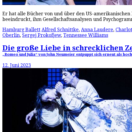
Er hat alle Bücher von und über den US-amerikanischen D
beeindruckt, ihm Gesellschaftsanalysen und Psychogram
Hamburg Ballett
Alfred Schnittke
,
Anna Laudere
,
Charlot
Oberlin
,
Sergej Prokofjew
,
Tennessee Williams
Die große Liebe in schrecklichen Z
„Romeo und Julia“ von John Neumeier entpuppt sich erneut als hoc
12. Juni 2023