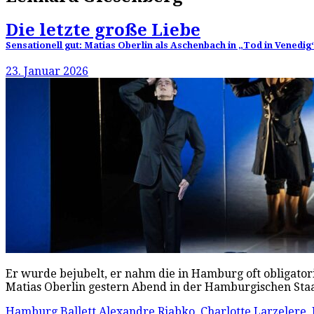
Die letzte große Liebe
Sensationell gut: Matias Oberlin als Aschenbach in „Tod in Vened
23. Januar 2026
Er wurde bejubelt, er nahm die in Hamburg oft obligator
Matias Oberlin gestern Abend in der Hamburgischen Sta
Hamburg Ballett
Alexandre Riabko
,
Charlotte Larzelere
,