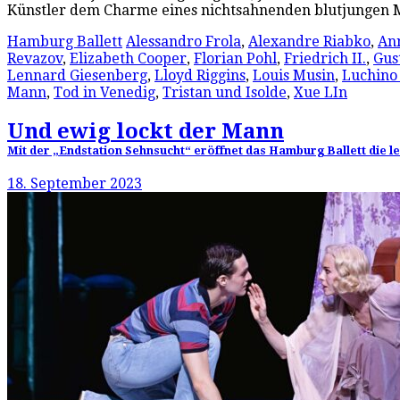
Künstler dem Charme eines nichtsahnenden blutjungen 
Hamburg Ballett
Alessandro Frola
,
Alexandre Riabko
,
An
Revazov
,
Elizabeth Cooper
,
Florian Pohl
,
Friedrich II.
,
Gus
Lennard Giesenberg
,
Lloyd Riggins
,
Louis Musin
,
Luchino 
Mann
,
Tod in Venedig
,
Tristan und Isolde
,
Xue LIn
Und ewig lockt der Mann
Mit der „Endstation Sehnsucht“ eröffnet das Hamburg Ballett die let
18. September 2023