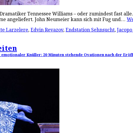
ramatiker Tennessee Williams – oder zumindest fast alle. 
me angeliefert. John Neumeier kann sich mit Fug und…
We
te Larzelere
,
Edvin Revazov
,
Endstation Sehnsucht
,
Jacopo 
eiten
h emotionaler Knüller: 20 Minuten stehende Ovationen nach der Eröf