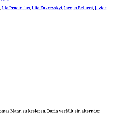
,
Ida Praetorius
,
Illia Zakrevskyi
,
Jacopo Bellussi
,
Javier
omas Mann zu kreieren. Darin verfällt ein alternder