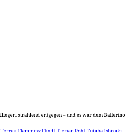
fliegen, strahlend entgegen – und es war dem Ballerino
 Torres
,
Flemming Flindt
,
Florian Pohl
,
Futaba Ishizaki
,