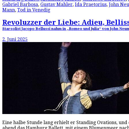
Gabriel Barbosa
,
Gustav Mahler
,
Ida Praetorius
,
John Ne
Mann
,
Tod in Venedig
Revoluzzer der Liebe: Adieu, Belli
Starsolist Jacopo Bellussi nahm in „Romeo und Julia“ von John Ne
2. Juni 2025
Eine halbe Stunde lang erhielt er Standing Ovations, und 
abend das Hamburg Ballett, mit einem Blumenmeer nac