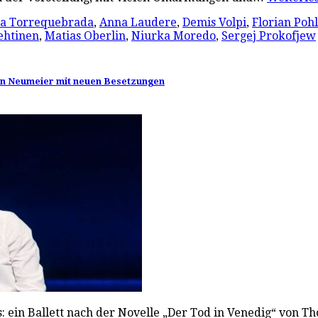
a Torrequebrada
,
Anna Laudere
,
Demis Volpi
,
Florian Pohl
ehtinen
,
Matias Oberlin
,
Niurka Moredo
,
Sergej Prokofjew
ohn Neumeier mit neuen Besetzungen
: ein Ballett nach der Novelle „Der Tod in Venedig“ von Th