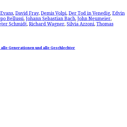
 Evans
,
David Fray
,
Demis Volpi
,
Der Tod in Venedig
,
Edvin
po Bellussi
,
Johann Sebastian Bach
,
John Neumeier
,
eter Schmidt
,
Richard Wagner
,
Silvia Azzoni
,
Thomas
t alle Generationen und alle Geschlechter