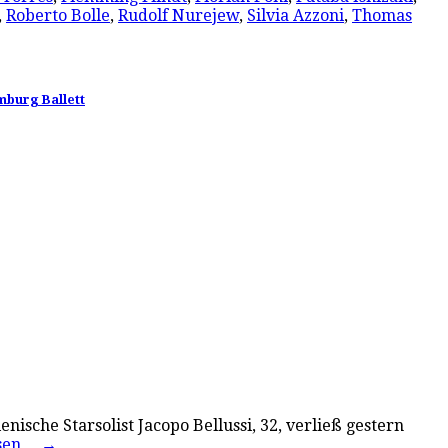
,
Roberto Bolle
,
Rudolf Nurejew
,
Silvia Azzoni
,
Thomas
mburg Ballett
nische Starsolist Jacopo Bellussi, 32, verließ gestern
esen…
→