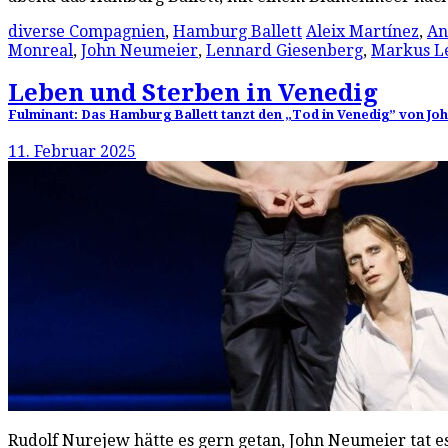
diverse Compagnien
,
Hamburg Ballett
Aleix Martínez
,
An
Monreal
,
John Neumeier
,
Lennard Giesenberg
,
Markus L
Leben und Sterben in Venedig
Fulminant: Das Hamburg Ballett tanzt den „Tod in Venedig” von J
11. Februar 2025
Rudolf Nurejew hätte es gern getan, John Neumeier tat es