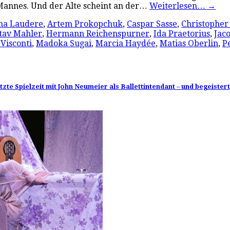
Mannes. Und der Alte scheint an der…
Weiterlesen…
→
na Laudere
,
Artem Prokopchuk
,
Caspar Sasse
,
Christopher
tav Mahler
,
Hermann Reichenspurner
,
Ida Praetorius
,
Jaco
Visconti
,
Madoka Sugai
,
Marcia Haydée
,
Matias Oberlin
,
P
zte Spielzeit mit John Neumeier als Ballettintendant – und begeister