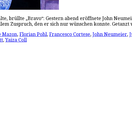
lte, brüllte „Bravo“: Gestern abend eröffnete John Neume
lt allem Zuspruch, den er sich nur wünschen konnte. Getan
e Mazon
,
Florian Pohl
,
Francesco Cortese
,
John Neumeier
,
J
tt
,
Yaiza Coll