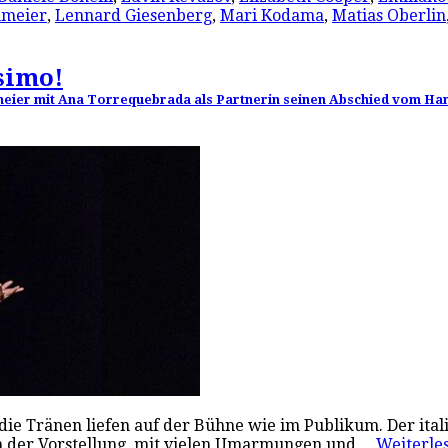
umeier
,
Lennard Giesenberg
,
Mari Kodama
,
Matias Oberlin
ssimo!
umeier mit Ana Torrequebrada als Partnerin seinen Abschied vom Ha
die Tränen liefen auf der Bühne wie im Publikum. Der italie
h der Vorstellung, mit vielen Umarmungen und…
Weiterl