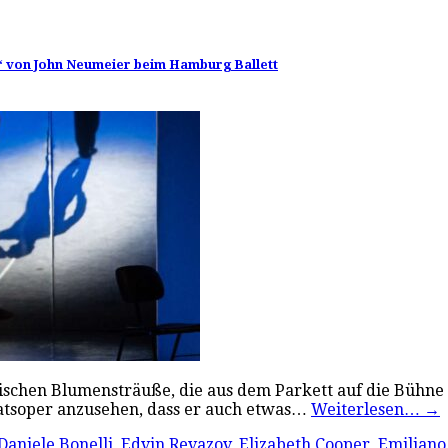
ig“ von John Neumeier beim Hamburg Ballett
ischen Blumensträuße, die aus dem Parkett auf die Bühne 
atsoper anzusehen, dass er auch etwas…
Weiterlesen…
→
Daniele Bonelli
,
Edvin Revazov
,
Elizabeth Cooper
,
Emiliano