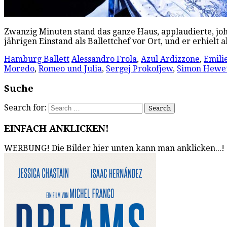
Zwanzig Minuten stand das ganze Haus, applaudierte, joh
jährigen Einstand als Ballettchef vor Ort, und er erhie
Hamburg Ballett
Alessandro Frola
,
Azul Ardizzone
,
Emili
Moredo
,
Romeo und Julia
,
Sergej Prokofjew
,
Simon Hewe
Suche
Search for:
EINFACH ANKLICKEN!
WERBUNG! Die Bilder hier unten kann man anklicken...!