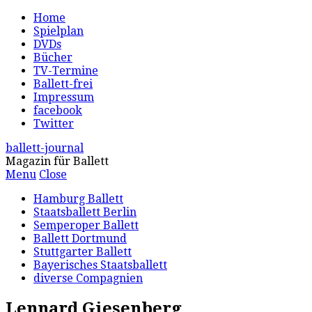
Home
Spielplan
DVDs
Bücher
TV-Termine
Ballett-frei
Impressum
facebook
Twitter
ballett-journal
Magazin für Ballett
Menu
Close
Hamburg Ballett
Staatsballett Berlin
Semperoper Ballett
Ballett Dortmund
Stuttgarter Ballett
Bayerisches Staatsballett
diverse Compagnien
Lennard Giesenberg