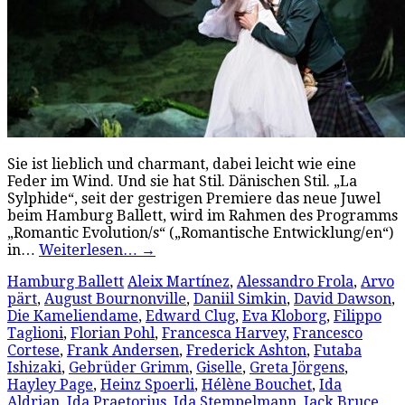
Sie ist lieblich und charmant, dabei leicht wie eine
Feder im Wind. Und sie hat Stil. Dänischen Stil. „La
Sylphide“, seit der gestrigen Premiere das neue Juwel
beim Hamburg Ballett, wird im Rahmen des Programms
„Romantic Evolution/s“ („Romantische Entwicklung/en“)
in…
Weiterlesen…
→
Hamburg Ballett
Aleix Martínez
,
Alessandro Frola
,
Arvo
pärt
,
August Bournonville
,
Daniil Simkin
,
David Dawson
,
Die Kameliendame
,
Edward Clug
,
Eva Kloborg
,
Filippo
Taglioni
,
Florian Pohl
,
Francesca Harvey
,
Francesco
Cortese
,
Frank Andersen
,
Frederick Ashton
,
Futaba
Ishizaki
,
Gebrüder Grimm
,
Giselle
,
Greta Jörgens
,
Hayley Page
,
Heinz Spoerli
,
Hélène Bouchet
,
Ida
Aldrian
,
Ida Praetorius
,
Ida Stempelmann
,
Jack Bruce
,