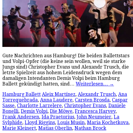
Gute Nachrichten aus Hamburg! Die beiden Ballettstars
und Volpi-Opfer (die keine sein wollen, weil sie starke
Jungs sind) Christopher Evans und Alexandr Trusch, die
letzte Spielzeit aus hohem Leidensdruck wegen dem
damaligen Intendanten Demis Volpi beim Hamburg
Ballett gekündigt hatten, sind…
Weiterlesen…
→
Hamburg Ballett
Aleix Martínez
,
Alexandr Trusch
,
Ana
Torrequebrada
,
Anna Laudere
,
Carsten Brosda
,
Caspar
Sasse
,
Charlotte Larzelere
,
Christopher Evans
,
Daniele
Bonelli
,
Demis Volpi
,
Die Möwe
,
Francesca Harvey
,
Frank Andersen
,
Ida Praetorius
,
John Neumeier
,
La
Sylphide
,
Lloyd Riggins
,
Louis Musin
,
Maria Kochetkova
,
Marie Kleinert
,
Matias Oberlin
,
Nathan Brock