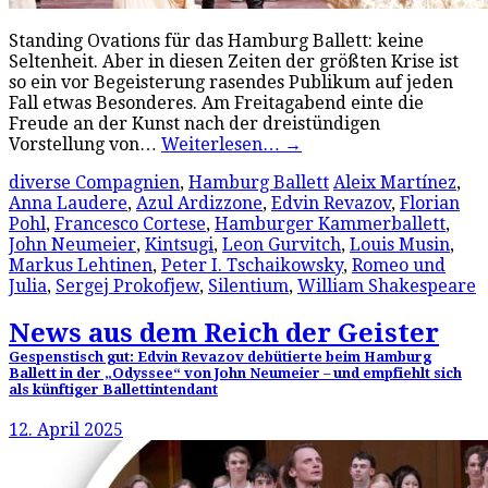
Standing Ovations für das Hamburg Ballett: keine
Seltenheit. Aber in diesen Zeiten der größten Krise ist
so ein vor Begeisterung rasendes Publikum auf jeden
Fall etwas Besonderes. Am Freitagabend einte die
Freude an der Kunst nach der dreistündigen
Vorstellung von…
Weiterlesen…
→
diverse Compagnien
,
Hamburg Ballett
Aleix Martínez
,
Anna Laudere
,
Azul Ardizzone
,
Edvin Revazov
,
Florian
Pohl
,
Francesco Cortese
,
Hamburger Kammerballett
,
John Neumeier
,
Kintsugi
,
Leon Gurvitch
,
Louis Musin
,
Markus Lehtinen
,
Peter I. Tschaikowsky
,
Romeo und
Julia
,
Sergej Prokofjew
,
Silentium
,
William Shakespeare
News aus dem Reich der Geister
Gespenstisch gut: Edvin Revazov debütierte beim Hamburg
Ballett in der „Odyssee“ von John Neumeier – und empfiehlt sich
als künftiger Ballettintendant
12. April 2025