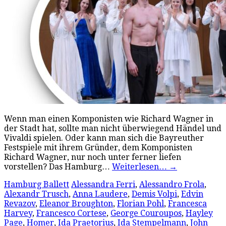
Wenn man einen Komponisten wie Richard Wagner in
der Stadt hat, sollte man nicht überwiegend Händel und
Vivaldi spielen. Oder kann man sich die Bayreuther
Festspiele mit ihrem Gründer, dem Komponisten
Richard Wagner, nur noch unter ferner liefen
vorstellen? Das Hamburg…
Weiterlesen…
→
Hamburg Ballett
Alessandra Ferri
,
Alessandro Frola
,
Alexandr Trusch
,
Anna Laudere
,
Demis Volpi
,
Edvin
Revazov
,
Eleanor Broughton
,
Florian Pohl
,
Francesca
Harvey
,
Francesco Cortese
,
George Couroupos
,
Hayley
Page
,
Homer
,
Ida Praetorius
,
Ida Stempelmann
,
John