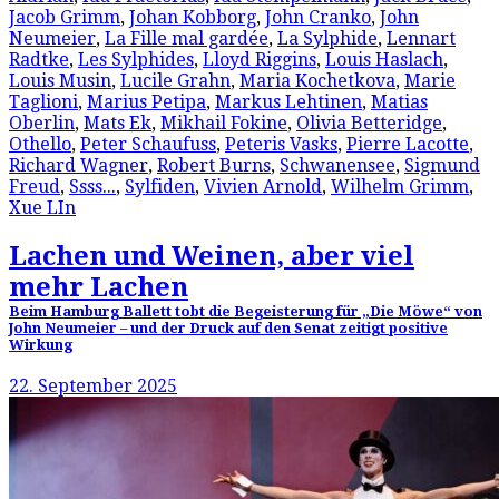
Jacob Grimm
,
Johan Kobborg
,
John Cranko
,
John
Neumeier
,
La Fille mal gardée
,
La Sylphide
,
Lennart
Radtke
,
Les Sylphides
,
Lloyd Riggins
,
Louis Haslach
,
Louis Musin
,
Lucile Grahn
,
Maria Kochetkova
,
Marie
Taglioni
,
Marius Petipa
,
Markus Lehtinen
,
Matias
Oberlin
,
Mats Ek
,
Mikhail Fokine
,
Olivia Betteridge
,
Othello
,
Peter Schaufuss
,
Peteris Vasks
,
Pierre Lacotte
,
Richard Wagner
,
Robert Burns
,
Schwanensee
,
Sigmund
Freud
,
Ssss...
,
Sylfiden
,
Vivien Arnold
,
Wilhelm Grimm
,
Xue LIn
Lachen und Weinen, aber viel
mehr Lachen
Beim Hamburg Ballett tobt die Begeisterung für „Die Möwe“ von
John Neumeier – und der Druck auf den Senat zeitigt positive
Wirkung
22. September 2025