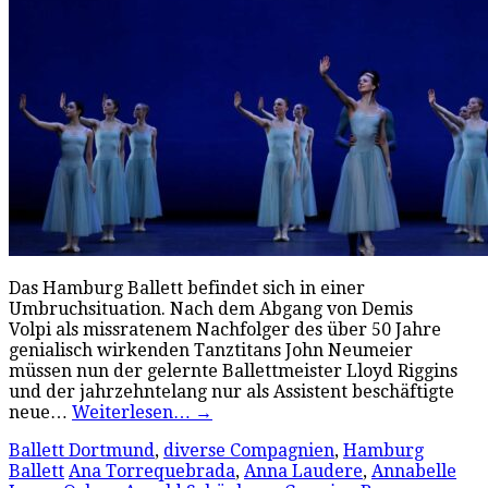
Das Hamburg Ballett befindet sich in einer
Umbruchsituation. Nach dem Abgang von Demis
Volpi als missratenem Nachfolger des über 50 Jahre
genialisch wirkenden Tanztitans John Neumeier
müssen nun der gelernte Ballettmeister Lloyd Riggins
und der jahrzehntelang nur als Assistent beschäftigte
neue…
Weiterlesen…
→
Ballett Dortmund
,
diverse Compagnien
,
Hamburg
Ballett
Ana Torrequebrada
,
Anna Laudere
,
Annabelle