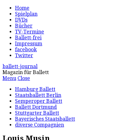
Home
Spielplan
DVDs
Bücher
TV-Termine
Ballett-frei
Impressum
facebook
Twitter
ballett-journal
Magazin für Ballett
Menu
Close
Hamburg Ballett
Staatsballett Berlin
Semperoper Ballett
Ballett Dortmund
Stuttgarter Ballett
Bayerisches Staatsballett
diverse Compagnien
Louis Musin