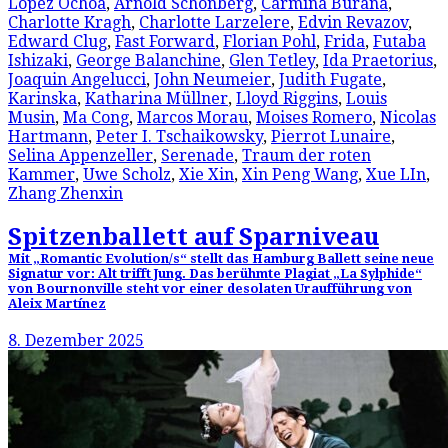
Lopez Ochoa
,
Arnold Schönberg
,
Carmina Burana
,
Charlotte Kragh
,
Charlotte Larzelere
,
Edvin Revazov
,
Edward Clug
,
Fast Forward
,
Florian Pohl
,
Frida
,
Futaba
Ishizaki
,
George Balanchine
,
Glen Tetley
,
Ida Praetorius
,
Joaquin Angelucci
,
John Neumeier
,
Judith Fugate
,
Karinska
,
Katharina Müllner
,
Lloyd Riggins
,
Louis
Musin
,
Ma Cong
,
Marcos Morau
,
Moises Romero
,
Nicolas
Hartmann
,
Peter I. Tschaikowsky
,
Pierrot Lunaire
,
Selina Appenzeller
,
Serenade
,
Traum der roten
Kammer
,
Uwe Scholz
,
Xie Xin
,
Xin Peng Wang
,
Xue LIn
,
Zhang Zhenxin
Spitzenballett auf Sparniveau
Mit „Romantic Evolution/s“ stellt das Hamburg Ballett seine neue
Signatur vor: Alt trifft Jung. Das berühmte Plagiat „La Sylphide“
von Bournonville steht vor einer desolaten Uraufführung von
Aleix Martínez
8. Dezember 2025