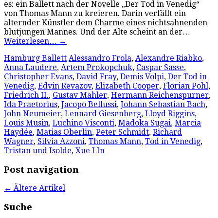
es: ein Ballett nach der Novelle „Der Tod in Venedig“
von Thomas Mann zu kreieren. Darin verfällt ein
alternder Künstler dem Charme eines nichtsahnenden
blutjungen Mannes. Und der Alte scheint an der…
Weiterlesen…
→
Hamburg Ballett
Alessandro Frola
,
Alexandre Riabko
,
Anna Laudere
,
Artem Prokopchuk
,
Caspar Sasse
,
Christopher Evans
,
David Fray
,
Demis Volpi
,
Der Tod in
Venedig
,
Edvin Revazov
,
Elizabeth Cooper
,
Florian Pohl
,
Friedrich II.
,
Gustav Mahler
,
Hermann Reichenspurner
,
Ida Praetorius
,
Jacopo Bellussi
,
Johann Sebastian Bach
,
John Neumeier
,
Lennard Giesenberg
,
Lloyd Riggins
,
Louis Musin
,
Luchino Visconti
,
Madoka Sugai
,
Marcia
Haydée
,
Matias Oberlin
,
Peter Schmidt
,
Richard
Wagner
,
Silvia Azzoni
,
Thomas Mann
,
Tod in Venedig
,
Tristan und Isolde
,
Xue LIn
Post navigation
←
Ältere Artikel
Suche