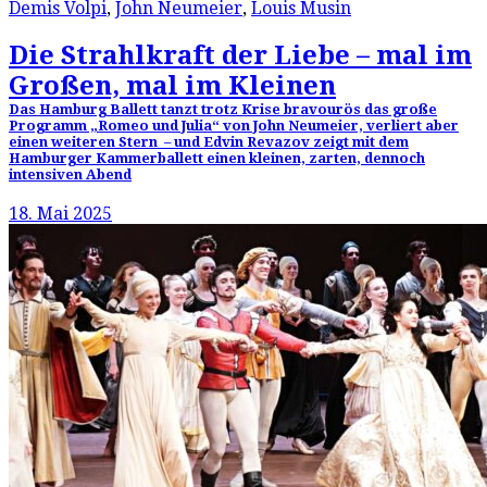
Demis Volpi
,
John Neumeier
,
Louis Musin
Die Strahlkraft der Liebe – mal im
Großen, mal im Kleinen
Das Hamburg Ballett tanzt trotz Krise bravourös das große
Programm „Romeo und Julia“ von John Neumeier, verliert aber
einen weiteren Stern – und Edvin Revazov zeigt mit dem
Hamburger Kammerballett einen kleinen, zarten, dennoch
intensiven Abend
18. Mai 2025