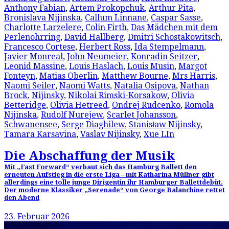
Anthony Fabian
,
Artem Prokopchuk
,
Arthur Pita
,
Bronislava Nijinska
,
Callum Linnane
,
Caspar Sasse
,
Charlotte Larzelere
,
Colin Firth
,
Das Mädchen mit dem
Perlenohrring
,
David Hallberg
,
Dmitri Schostakowitsch
,
Francesco Cortese
,
Herbert Ross
,
Ida Stempelmann
,
Javier Monreal
,
John Neumeier
,
Konradin Seitzer
,
Leonid Massine
,
Louis Haslach
,
Louis Musin
,
Margot
Fonteyn
,
Matias Oberlin
,
Matthew Bourne
,
Mrs Harris
,
Naomi Seiler
,
Naomi Watts
,
Natalia Osipova
,
Nathan
Brock
,
Nijinsky
,
Nikolai Rimski-Korsakow
,
Olivia
Betteridge
,
Olivia Hetreed
,
Ondrej Rudcenko
,
Romola
Nijinska
,
Rudolf Nurejew
,
Scarlet Johansson
,
Schwanensee
,
Serge Diaghilew
,
Stanisław Nijinsky
,
Tamara Karsavina
,
Vaslav Nijinsky
,
Xue LIn
Die Abschaffung der Musik
Mit „Fast Forward“ verbaut sich das Hamburg Ballett den
erneuten Aufstieg in die erste Liga – mit Katharina Müllner gibt
allerdings eine tolle junge Dirigentin ihr Hamburger Ballettdebüt.
Der moderne Klassiker „Serenade“ von George Balanchine rettet
den Abend
23. Februar 2026