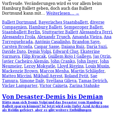
Vorfreude. Veränderungen wird es vor allem beim
Hamburg Ballett geben, doch auch das Ballett
Dortmund kann mit…
Weiterlesen…
→
Ballett Dortmund
,
Bayerisches Staatsballett
,
diverse
Compagnien
,
Hamburg Ballett
,
Semperoper Ballett
,
Staatsballett Berlin
,
Stuttgarter Ballett
Alessandra Ferri
,
Alessandro Frola
,
Alexandr Trusch
,
Amanda Vieira
,
Ana
Torrequebrada
,
António Casalinho
,
Brandon Saye
,
Carsten Brosda
,
Caspar Sasse
,
Daiana Ruiz
,
Daria Suzi
,
Davide Dato
,
Demis Volpi
,
Edward Clug
,
Ekaterine
Surmava
,
Filip Kvacak
,
Guillem Rojo I Gallego
,
Jas Otrin
,
Javier Cacheiro Alemán
,
John Cranko
,
John Inger
,
John
Neumeier
,
Leroy Mokgatle
,
Lloyd Riggins
,
Louis Musin
,
Mackenzie Brown
,
Marcos Menha
,
Martin Schläpfer
,
Matteo Miccini
,
Mikhail Agrest
,
Roland Petit
,
Sae
Tamura
,
Simone Dalè
,
Svetlana Gileva
,
Tamas Detrich
,
Václav Lamparter
,
Victor Caixeta
,
Zarina Stahnke
Von Desaster-Demis bis Demian
Hätte man sich Demis Volpi und das Desaster vom Hamburg
Ballett sparen können? Ja! Jetzt wird sein Opfer Azul Ardizzone
als Heldin gefeiert, aber es gibt weitere Enthüllungen