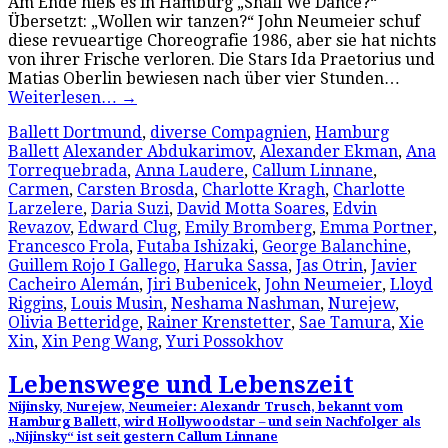
Am Ende hieß es in Hamburg „Shall We Dance?“
Übersetzt: „Wollen wir tanzen?“ John Neumeier schuf
diese revueartige Choreografie 1986, aber sie hat nichts
von ihrer Frische verloren. Die Stars Ida Praetorius und
Matias Oberlin bewiesen nach über vier Stunden…
Weiterlesen…
→
Ballett Dortmund
,
diverse Compagnien
,
Hamburg
Ballett
Alexander Abdukarimov
,
Alexander Ekman
,
Ana
Torrequebrada
,
Anna Laudere
,
Callum Linnane
,
Carmen
,
Carsten Brosda
,
Charlotte Kragh
,
Charlotte
Larzelere
,
Daria Suzi
,
David Motta Soares
,
Edvin
Revazov
,
Edward Clug
,
Emily Bromberg
,
Emma Portner
,
Francesco Frola
,
Futaba Ishizaki
,
George Balanchine
,
Guillem Rojo I Gallego
,
Haruka Sassa
,
Jas Otrin
,
Javier
Cacheiro Alemán
,
Jiri Bubenicek
,
John Neumeier
,
Lloyd
Riggins
,
Louis Musin
,
Neshama Nashman
,
Nurejew
,
Olivia Betteridge
,
Rainer Krenstetter
,
Sae Tamura
,
Xie
Xin
,
Xin Peng Wang
,
Yuri Possokhov
Lebenswege und Lebenszeit
Nijinsky, Nurejew, Neumeier: Alexandr Trusch, bekannt vom
Hamburg Ballett, wird Hollywoodstar – und sein Nachfolger als
„Nijinsky“ ist seit gestern Callum Linnane