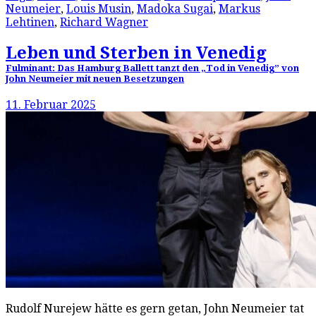
Neumeier
,
Louis Musin
,
Madoka Sugai
,
Markus
Lehtinen
,
Richard Wagner
Leben und Sterben in Venedig
Fulminant: Das Hamburg Ballett tanzt den „Tod in Venedig” von
John Neumeier mit neuen Besetzungen
11. Februar 2025
Rudolf Nurejew hätte es gern getan, John Neumeier tat