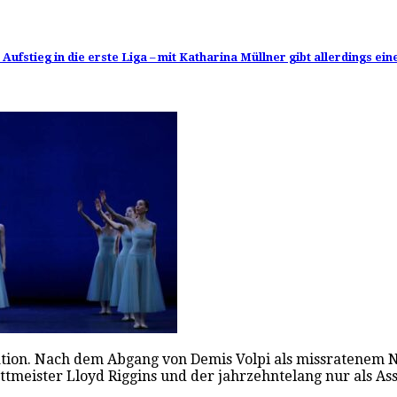
ufstieg in die erste Liga – mit Katharina Müllner gibt allerdings ei
ation. Nach dem Abgang von Demis Volpi als missratenem N
tmeister Lloyd Riggins und der jahrzehntelang nur als As