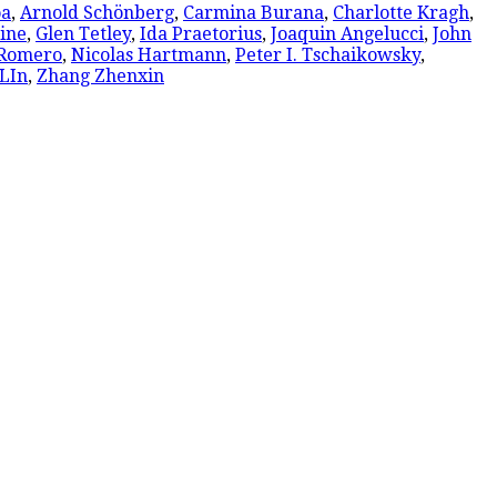
oa
,
Arnold Schönberg
,
Carmina Burana
,
Charlotte Kragh
,
ine
,
Glen Tetley
,
Ida Praetorius
,
Joaquin Angelucci
,
John
 Romero
,
Nicolas Hartmann
,
Peter I. Tschaikowsky
,
LIn
,
Zhang Zhenxin