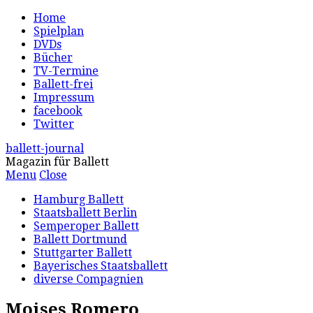
Home
Spielplan
DVDs
Bücher
TV-Termine
Ballett-frei
Impressum
facebook
Twitter
ballett-journal
Magazin für Ballett
Menu
Close
Hamburg Ballett
Staatsballett Berlin
Semperoper Ballett
Ballett Dortmund
Stuttgarter Ballett
Bayerisches Staatsballett
diverse Compagnien
Moises Romero