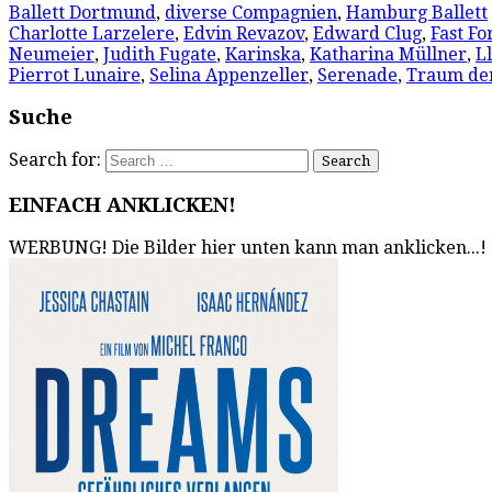
Ballett Dortmund
,
diverse Compagnien
,
Hamburg Ballett
Charlotte Larzelere
,
Edvin Revazov
,
Edward Clug
,
Fast F
Neumeier
,
Judith Fugate
,
Karinska
,
Katharina Müllner
,
L
Pierrot Lunaire
,
Selina Appenzeller
,
Serenade
,
Traum de
Suche
Search for:
EINFACH ANKLICKEN!
WERBUNG! Die Bilder hier unten kann man anklicken...!