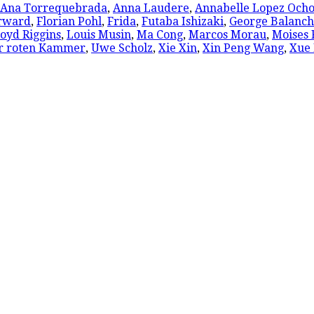
Ana Torrequebrada
,
Anna Laudere
,
Annabelle Lopez Och
orward
,
Florian Pohl
,
Frida
,
Futaba Ishizaki
,
George Balanch
loyd Riggins
,
Louis Musin
,
Ma Cong
,
Marcos Morau
,
Moises
r roten Kammer
,
Uwe Scholz
,
Xie Xin
,
Xin Peng Wang
,
Xue 