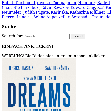
Ballett Dortmund
,
diverse Compagnien
,
Hamburg Ballett
Charlotte Larzelere
,
Edvin Revazov
,
Edward Clug
,
Fast F
Neumeier
,
Judith Fugate
,
Karinska
,
Katharina Müllner
,
L
Pierrot Lunaire
,
Selina Appenzeller
,
Serenade
,
Traum de
Suche
Search for:
EINFACH ANKLICKEN!
WERBUNG! Die Bilder hier unten kann man anklicken...!