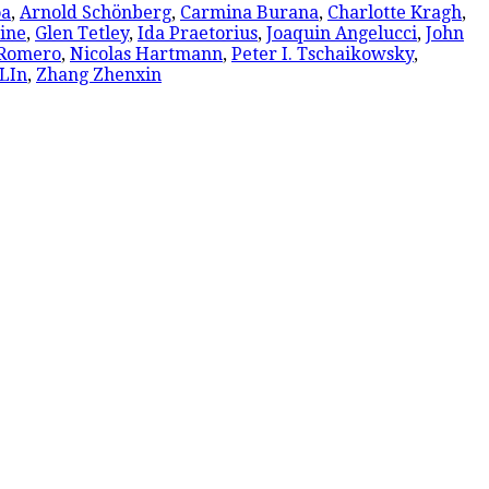
oa
,
Arnold Schönberg
,
Carmina Burana
,
Charlotte Kragh
,
ine
,
Glen Tetley
,
Ida Praetorius
,
Joaquin Angelucci
,
John
 Romero
,
Nicolas Hartmann
,
Peter I. Tschaikowsky
,
LIn
,
Zhang Zhenxin