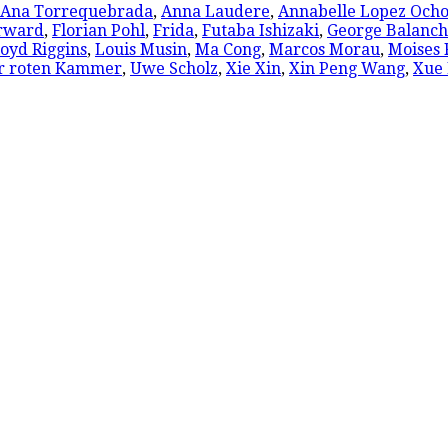
Ana Torrequebrada
,
Anna Laudere
,
Annabelle Lopez Och
orward
,
Florian Pohl
,
Frida
,
Futaba Ishizaki
,
George Balanch
loyd Riggins
,
Louis Musin
,
Ma Cong
,
Marcos Morau
,
Moises
r roten Kammer
,
Uwe Scholz
,
Xie Xin
,
Xin Peng Wang
,
Xue 