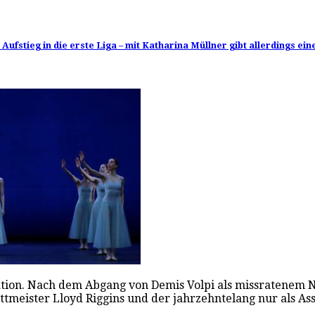
ufstieg in die erste Liga – mit Katharina Müllner gibt allerdings ei
ation. Nach dem Abgang von Demis Volpi als missratenem N
tmeister Lloyd Riggins und der jahrzehntelang nur als As