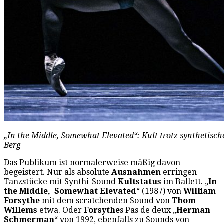
„In the Middle, Somewhat Elevated“: Kult trotz synthetisc
Berg
Das Publikum ist normalerweise mäßig davon
begeistert. Nur als absolute
Ausnahmen
erringen
Tanzstücke mit Synthi-Sound
Kultstatus
im Ballett. „
In
the Middle, Somewhat Elevated
“ (1987) von
William
Forsythe
mit dem scratchenden Sound von
Thom
Willems
etwa. Oder
Forsythe
s Pas de deux „
Herman
Schmerman
“ von 1992, ebenfalls zu Sounds von