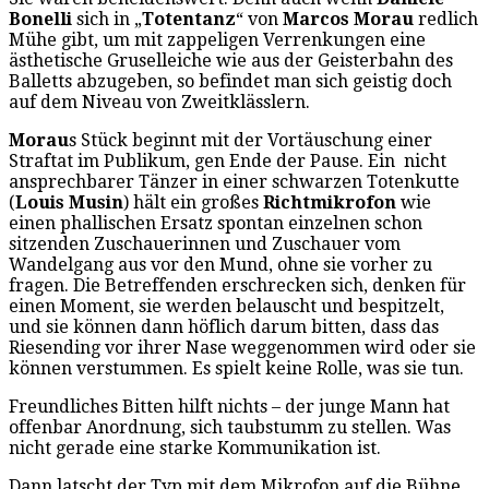
Bonelli
sich in „
Totentanz
“ von
Marcos Morau
redlich
Mühe gibt, um mit zappeligen Verrenkungen eine
ästhetische Gruselleiche wie aus der Geisterbahn des
Balletts abzugeben, so befindet man sich geistig doch
auf dem Niveau von Zweitklässlern.
Morau
s Stück beginnt mit der Vortäuschung einer
Straftat im Publikum, gen Ende der Pause. Ein nicht
ansprechbarer Tänzer in einer schwarzen Totenkutte
(
Louis Musin
) hält ein großes
Richtmikrofon
wie
einen phallischen Ersatz spontan einzelnen schon
sitzenden Zuschauerinnen und Zuschauer vom
Wandelgang aus vor den Mund, ohne sie vorher zu
fragen. Die Betreffenden erschrecken sich, denken für
einen Moment, sie werden belauscht und bespitzelt,
und sie können dann höflich darum bitten, dass das
Riesending vor ihrer Nase weggenommen wird oder sie
können verstummen. Es spielt keine Rolle, was sie tun.
Freundliches Bitten hilft nichts – der junge Mann hat
offenbar Anordnung, sich taubstumm zu stellen. Was
nicht gerade eine starke Kommunikation ist.
Dann latscht der Typ mit dem Mikrofon auf die Bühne