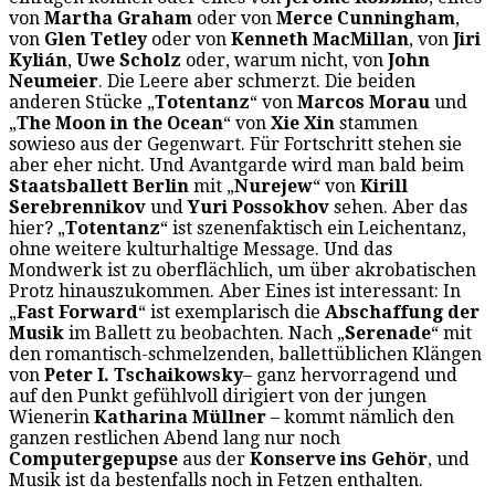
von
Martha Graham
oder von
Merce Cunningham
,
von
Glen Tetley
oder von
Kenneth MacMillan
, von
Jiri
Kylián
,
Uwe Scholz
oder, warum nicht, von
John
Neumeier
. Die Leere aber schmerzt. Die beiden
anderen Stücke „
Totentanz
“ von
Marcos Morau
und
„
The Moon in the Ocean
“ von
Xie Xin
stammen
sowieso aus der Gegenwart. Für Fortschritt stehen sie
aber eher nicht. Und Avantgarde wird man bald beim
Staatsballett Berlin
mit „
Nurejew
“ von
Kirill
Serebrennikov
und
Yuri Possokhov
sehen. Aber das
hier? „
Totentanz
“ ist szenenfaktisch ein Leichentanz,
ohne weitere kulturhaltige Message. Und das
Mondwerk ist zu oberflächlich, um über akrobatischen
Protz hinauszukommen. Aber Eines ist interessant: In
„
Fast Forward
“ ist exemplarisch die
Abschaffung der
Musik
im Ballett zu beobachten. Nach „
Serenade
“ mit
den romantisch-schmelzenden, ballettüblichen Klängen
von
Peter I. Tschaikowsky
– ganz hervorragend und
auf den Punkt gefühlvoll dirigiert von der jungen
Wienerin
Katharina Müllner
– kommt nämlich den
ganzen restlichen Abend lang nur noch
Computergepupse
aus der
Konserve ins Gehör
, und
Musik ist da bestenfalls noch in Fetzen enthalten.