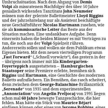
Umbruchsituation. Nach dem Abgang von
Demis
Volpi
als missratenem Nachfolger des über 50 Jahre
genialisch wirkenden Tanztitans
John Neumeier
müssen nun der gelernte Ballettmeister
Lloyd Riggins
und der jahrzehntelang nur als Assistent beschäftigte
neue Geschäftsführer
Nicolas Hartmann
zusehen, wie
sie als
kommissarische Leiter
das Beste aus der
Situation machen. Eine undankbare Aufgabe. Denn
einerseits haben die beiden Männer es mit Verträgen zu
tun, die noch aus der
Volpi
-Spielzeit rühren.
Andererseits sollen und wollen sie dem Publikum etwas
Eigenes bieten. Mit dem neuen vierteiligen Programm
„
Fast Forward
“ („Schnell vorwärts“), das gestern in der
– übrigens noch immer mit lila
Kindergarten-
Foyerteppich
ausgestatteten –
Hamburgischen
Staatsoper
seine Premiere erlebte, bemühen sich
Riggins
und
Hartmann
, eine Geschichte des modernen
Balletts aufzufächern. Ein Bemühen, das rasch scheitert,
denn zwischen dem
George-Balanchine
-Brillanzstück
„
Serenade
“ von 1935 und dem experimentellen
„
Annonciation
“ von
Angelin Preljocaj
von 1995 liegen
schon mal
60 Jahre
bewegte Tanzgeschichte, die hier
fehlen. Man hätte ein Stück von
Maurice Béjart
einfügen können oder eines von
Jerome Robbins
, eines