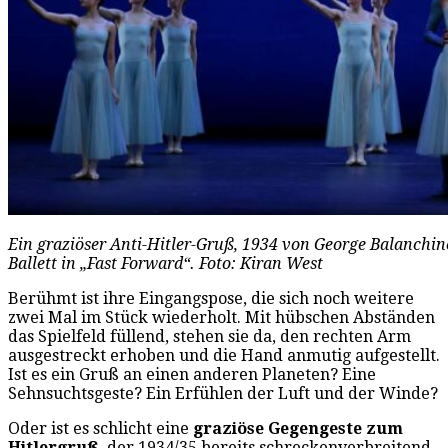
Ein graziöser Anti-Hitler-Gruß, 1934 von George Balanchi
Ballett in „Fast Forward“. Foto: Kiran West
Berühmt ist ihre Eingangspose, die sich noch weitere
zwei Mal im Stück wiederholt. Mit hübschen Abständen
das Spielfeld füllend, stehen sie da, den rechten Arm
ausgestreckt erhoben und die Hand anmutig aufgestellt.
Ist es ein Gruß an einen anderen Planeten? Eine
Sehnsuchtsgeste? Ein Erfühlen der Luft und der Winde?
Oder ist es schlicht eine
graziöse Gegengeste zum
Hitlergruß
, der 1934/35 bereits schreckenverbreitend