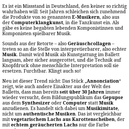
Es ist ein Missstand in Deutschland, den keiner so richtig
wahrhaben will: Seit Jahren schleichen sich zunehmend
die Produkte von so genannten
E-Musikern
, also aus
der
Computerklangkunst
, in die Tanzkunst ein. Als
gäbe es keine begabten lebenden Komponistinnen und
Komponisten spielbarer Musik.
Sounds aus der Retorte – also
Geräuschcollagen
–
treten so an die Stelle von interpretierbarer, also echter
Musik
. Damit wird Musik als Kunstgattung im Ballett
langsam, aber sicher ausgerottet, und die Technik auf
Knopfdruck ohne menschliche Interpretation soll sie
ersetzen. Furchtbar. Klingt auch so!
Neu ist dieser Trend nicht: Das Stück „
Annonciation
“
zeigt, wie auch andere Einakter aus der Welt des
Balletts, dass man bereits
seit über 30 Jahren
immer
wieder versucht, dem Bildungspublikum das
Gepupse
aus dem
Synthesizer
oder
Computer
statt
Musik
anzudienen. Es handelt sich dabei um
Musikimitate
,
nicht um
authentische Musiken
. Das ist vergleichbar
mit
vegetarischem Lachs aus Karottenscheiben
, der
mit
echtem geräucherten Lachs
nur die Farbe