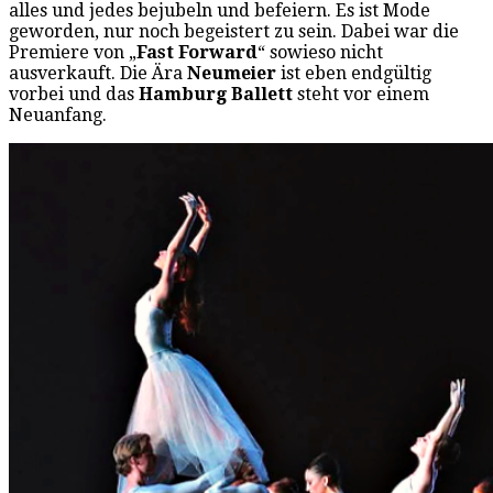
alles und jedes bejubeln und befeiern. Es ist Mode
geworden, nur noch begeistert zu sein. Dabei war die
Premiere von „
Fast Forward
“ sowieso nicht
ausverkauft. Die Ära
Neumeier
ist eben endgültig
vorbei und das
Hamburg Ballett
steht vor einem
Neuanfang.