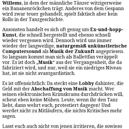
Willems
, in dem der männliche Tänzer witzigerweise
ein Bananenröckchen trägt. Anderes von dem Gespann
wird zwar teuer gehandelt, spielt faktisch aber kein
Rollo in der Tanzgeschichte.
Ansonsten handelt es sich oft genug um
Ex-und-hopp-
Kunst
, die schnell hergestellt und ebenso schnell
wieder vergessen wird. Dennoch wird uns immer
wieder der langweilige,
naturgemäß unkünstlerische
Computersound
als
Musik der Zukunft
angepriesen.
So langsam kommt man sich als Ballettfan veräppelt
vor. Es ist doch „
Musik
“ aus der Vergangenheit, die da
fabriziert wird, und nur, weil sie ein niedriges Niveau
hat, ist sie nicht avantgardistisch.
Es ist offensichtlich: Da steckt eine
Lobby
dahinter, die
Geld mit der
Abschaffung von Musik
macht. Wer
seinen elektronischen Krimskrams durchdrücken will,
scheut eben keine Mühen. Leute, wenn ihr den Tanz
liebt, dann wehrt euch, protestiert dagegen! Und
werdet nicht zu Mitläufern, die nichts Kritisches mehr
sagen.
Lasst euch auch nicht von jenen irritieren, die sowieso