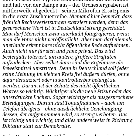
und hält von der Rampe aus – der Orchestergraben ist
mittlerweile abgedeckt – seinen Mikrofon-Ersatzpenis
in die erste Zuschauerreihe.
Niemand hier bemerkt, dass
fröhlich Rechtsverletzungen exerziert werden, denn das
gesprochene Wort ist in Deutschland streng geschützt.
Man darf Menschen zwar unerlaubt fotografieren, wenn
man die Fotos nicht veröffentlicht. Aber man darf niemals
unerlaubt erkennbare nicht öffentliche Rede aufnehmen.
Auch nicht nur für sich und ganz privat. Das wird
bestenfalls toleriert, um andere, größere Straftaten
aufzudecken. Aber selbst dann sind die Ergebnisse als
Beweismittel umstritten. Denn in Deutschland soll jeder
seine Meinung im kleinen Kreis frei äußern dürfen, ohne
dafür denunziert oder unkontrollierbar belangt zu
werden. Darum ist der Schutz des nicht öffentlichen
Wortes so wichtig. Wichtiger als die neue Frisur oder das
unterdrückte Lachen. Sogar wichtiger als ausgesprochene
Beleidigungen. Darum sind Tonaufnahmen – auch am
Telefon übrigens – ohne ausdrückliche Genehmigung
dessen, der aufgenommen wird, so streng verboten. Das
ist richtig und wichtig, und alles andere weist in Richtung
Diktatur statt zur Demokratie.