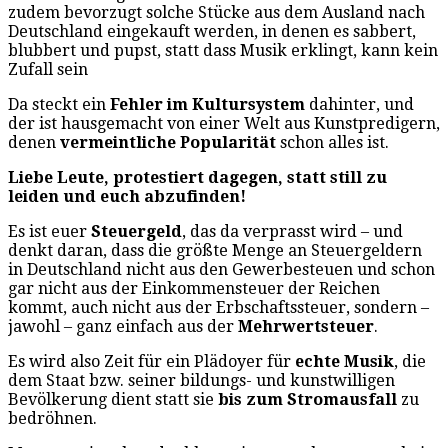
zudem bevorzugt solche Stücke aus dem Ausland nach
Deutschland eingekauft werden, in denen es sabbert,
blubbert und pupst, statt dass Musik erklingt, kann kein
Zufall sein
Da steckt ein
Fehler im Kultursystem
dahinter, und
der ist hausgemacht von einer Welt aus Kunstpredigern,
denen
vermeintliche Popularität
schon alles ist.
Liebe Leute, protestiert dagegen, statt still zu
leiden und euch abzufinden!
Es ist euer
Steuergeld
, das da verprasst wird – und
denkt daran, dass die größte Menge an Steuergeldern
in Deutschland nicht aus den Gewerbesteuen und schon
gar nicht aus der Einkommensteuer der Reichen
kommt, auch nicht aus der Erbschaftssteuer, sondern –
jawohl – ganz einfach aus der
Mehrwertsteuer
.
Es wird also Zeit für ein Plädoyer für
echte Musik
, die
dem Staat bzw. seiner bildungs- und kunstwilligen
Bevölkerung dient statt sie
bis zum Stromausfall
zu
bedröhnen.