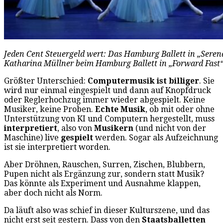
Jeden Cent Steuergeld wert: Das Hamburg Ballett in „Serena
Katharina Müllner beim Hamburg Ballett in „Forward Fast“
Größter Unterschied:
Computermusik ist billiger
. Sie
wird nur einmal eingespielt und dann auf Knopfdruck
oder Reglerhochzug immer wieder abgespielt. Keine
Musiker, keine Proben.
Echte Musik
, ob mit oder ohne
Unterstützung von KI und Computern hergestellt, muss
interpretiert
, also von
Musikern
(und nicht von der
Maschine) live
gespielt
werden. Sogar als Aufzeichnung
ist sie interpretiert worden.
Aber Dröhnen, Rauschen, Surren, Zischen, Blubbern,
Pupen nicht als Ergänzung zur, sondern statt Musik?
Das könnte als Experiment und Ausnahme klappen,
aber doch nicht als Norm.
Da läuft also was schief in dieser Kulturszene, und das
nicht erst seit gestern. Dass von den
Staatsballetten