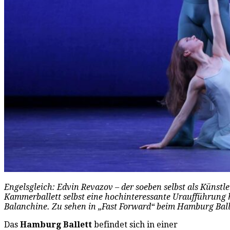
Engelsgleich: Edvin Revazov – der soeben selbst als Künst
Kammerballett selbst eine hochinteressante Uraufführung h
Balanchine. Zu sehen in „Fast Forward“ beim Hamburg Balle
Das
Hamburg Ballett
befindet sich in einer