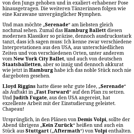
von den Jungs gehoben und in exaliert-erhabener Pose
hinausgetragen. Die weiteren Tänzerinnen folgen wie
eine Karawane unvergänglicher Nymphen.
Und man möchte „
Serenade
“ am liebsten gleich
nochmal sehen. Zumal das
Hamburg Ballett
diesen
modernen Klassiker so präzise, dennoch ausdrucksstark
tanzt, dass ich sagen muss: Ich kenne zwar verschiedene
Interpretationen aus den USA, aus unterschiedlichen
Zeiten und von verschiedenen Orten, unter anderem
vom
New York City Ballet
, und auch von deutschen
Staatsballetten
, aber so innig und dennoch akkurat
wie jetzt in
Hamburg
habe ich das noble Stück noch nie
dargeboten gesehen.
Lloyd Riggins
hatte diese sehr gute Idee, „
Serenade
“
als Auftakt in „
Fast Forward
“ auf den Plan zu setzen.
Und
Judith Fugate
, aus den USA angereist, hat
exzellente Arbeit mit der Einstudierung geleistet.
Chapeau!
Ursprünglich, in den Plänen von
Demis Volpi
, sollte der
Abend übrigens „
Kein Zurück
“ heißen und auch ein
Stück aus
Stuttgart
(„
Aftermath
“) von
Volpi
enthalten.