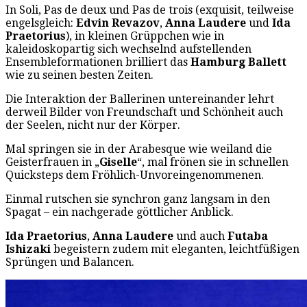
In Soli, Pas de deux und Pas de trois (exquisit, teilweise
engelsgleich:
Edvin Revazov
,
Anna Laudere
und
Ida
Praetorius
), in kleinen Grüppchen wie in
kaleidoskopartig sich wechselnd aufstellenden
Ensembleformationen brilliert das
Hamburg Ballett
wie zu seinen besten Zeiten.
Die Interaktion der Ballerinen untereinander lehrt
derweil Bilder von Freundschaft und Schönheit auch
der Seelen, nicht nur der Körper.
Mal springen sie in der Arabesque wie weiland die
Geisterfrauen in „
Giselle
“, mal frönen sie in schnellen
Quicksteps dem Fröhlich-Unvoreingenommenen.
Einmal rutschen sie synchron ganz langsam in den
Spagat – ein nachgerade göttlicher Anblick.
Ida Praetorius
,
Anna Laudere
und auch
Futaba
Ishizaki
begeistern zudem mit eleganten, leichtfüßigen
Sprüngen und Balancen.