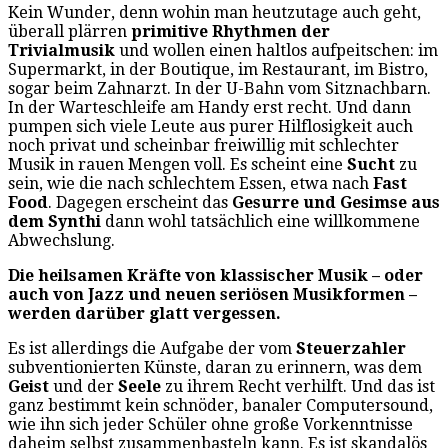
Kein Wunder, denn wohin man heutzutage auch geht,
überall plärren
primitive Rhythmen
der
Trivialmusik
und wollen einen haltlos aufpeitschen: im
Supermarkt, in der Boutique, im Restaurant, im Bistro,
sogar beim Zahnarzt. In der U-Bahn vom Sitznachbarn.
In der Warteschleife am Handy erst recht. Und dann
pumpen sich viele Leute aus purer Hilflosigkeit auch
noch privat und scheinbar freiwillig mit schlechter
Musik in rauen Mengen voll. Es scheint eine
Sucht
zu
sein, wie die nach schlechtem Essen, etwa nach
Fast
Food
. Dagegen erscheint das
Gesurre und Gesimse aus
dem Synthi
dann wohl tatsächlich eine willkommene
Abwechslung.
Die heilsamen Kräfte von klassischer Musik – oder
auch von Jazz und neuen seriösen Musikformen –
werden darüber glatt vergessen.
Es ist allerdings die Aufgabe der vom
Steuerzahler
subventionierten Künste, daran zu erinnern, was dem
Geist
und der
Seele
zu ihrem Recht verhilft. Und das ist
ganz bestimmt kein schnöder, banaler Computersound,
wie ihn sich jeder Schüler ohne große Vorkenntnisse
daheim selbst zusammenbasteln kann. Es ist skandalös