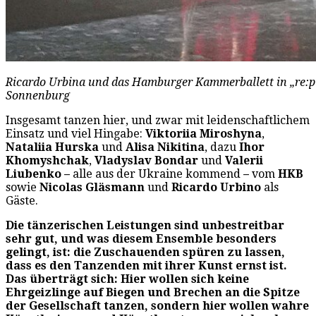
Ricardo Urbina und das Hamburger Kammerballett in „re:pu
Sonnenburg
Insgesamt tanzen hier, und zwar mit leidenschaftlichem
Einsatz und viel Hingabe:
Viktoriia Miroshyna
,
Nataliia Hurska
und
Alisa Nikitina
, dazu
Ihor
Khomyshchak
,
Vladyslav Bondar
und
Valerii
Liubenko –
alle aus der Ukraine kommend
–
vom
HKB
sowie
Nicolas Gläsmann
und
Ricardo Urbino
als
Gäste.
Die tänzerischen Leistungen sind unbestreitbar
sehr gut, und was diesem Ensemble besonders
gelingt, ist: die Zuschauenden spüren zu lassen,
dass es den Tanzenden mit ihrer Kunst ernst ist.
Das überträgt sich: Hier wollen sich keine
Ehrgeizlinge auf Biegen und Brechen an die Spitze
der Gesellschaft tanzen, sondern hier wollen wahre