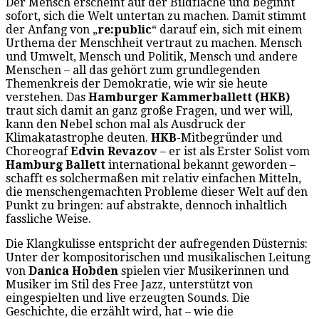
Der Mensch erscheint auf der Bildfläche und beginnt
sofort, sich die Welt untertan zu machen. Damit stimmt
der Anfang von „
re:public
“ darauf ein, sich mit einem
Urthema der Menschheit vertraut zu machen. Mensch
und Umwelt, Mensch und Politik, Mensch und andere
Menschen – all das gehört zum grundlegenden
Themenkreis der Demokratie, wie wir sie heute
verstehen. Das
Hamburger Kammerballett (HKB)
traut sich damit an ganz große Fragen, und wer will,
kann den Nebel schon mal als Ausdruck der
Klimakatastrophe deuten.
HKB
-Mitbegründer und
Choreograf
Edvin
Revazov
– er ist als Erster Solist vom
Hamburg Ballett
international bekannt geworden –
schafft es solchermaßen mit relativ einfachen Mitteln,
die menschengemachten Probleme dieser Welt auf den
Punkt zu bringen: auf abstrakte, dennoch inhaltlich
fassliche Weise.
Die Klangkulisse entspricht der aufregenden Düsternis:
Unter der kompositorischen und musikalischen Leitung
von
Danica Hobden
spielen vier Musikerinnen und
Musiker im Stil des Free Jazz, unterstützt von
eingespielten und live erzeugten Sounds. Die
Geschichte, die erzählt wird, hat – wie die