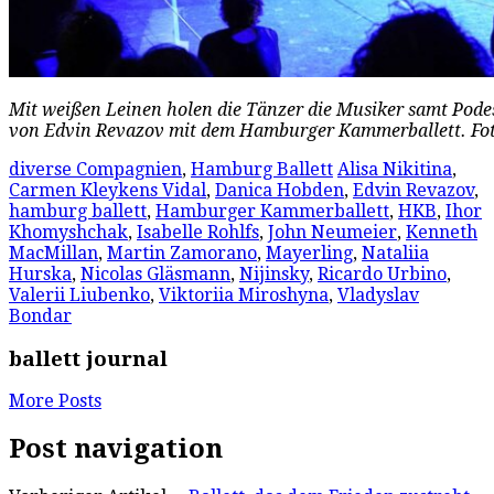
Mit weißen Leinen holen die Tänzer die Musiker samt Podes
von Edvin Revazov mit dem Hamburger Kammerballett. Fot
diverse Compagnien
,
Hamburg Ballett
Alisa Nikitina
,
Carmen Kleykens Vidal
,
Danica Hobden
,
Edvin Revazov
,
hamburg ballett
,
Hamburger Kammerballett
,
HKB
,
Ihor
Khomyshchak
,
Isabelle Rohlfs
,
John Neumeier
,
Kenneth
MacMillan
,
Martin Zamorano
,
Mayerling
,
Nataliia
Hurska
,
Nicolas Gläsmann
,
Nijinsky
,
Ricardo Urbino
,
Valerii Liubenko
,
Viktoriia Miroshyna
,
Vladyslav
Bondar
ballett journal
More Posts
Post navigation