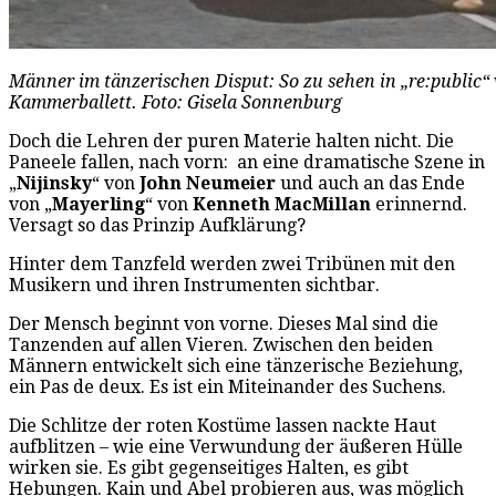
Männer im tänzerischen Disput: So zu sehen in „re:publi
Kammerballett. Foto: Gisela Sonnenburg
Doch die Lehren der puren Materie halten nicht. Die
Paneele fallen, nach vorn: an eine dramatische Szene in
„
Nijinsky
“ von
John Neumeier
und auch an das Ende
von „
Mayerling
“ von
Kenneth MacMillan
erinnernd.
Versagt so das Prinzip Aufklärung?
Hinter dem Tanzfeld werden zwei Tribünen mit den
Musikern und ihren Instrumenten sichtbar.
Der Mensch beginnt von vorne. Dieses Mal sind die
Tanzenden auf allen Vieren. Zwischen den beiden
Männern entwickelt sich eine tänzerische Beziehung,
ein Pas de deux. Es ist ein Miteinander des Suchens.
Die Schlitze der roten Kostüme lassen nackte Haut
aufblitzen – wie eine Verwundung der äußeren Hülle
wirken sie. Es gibt gegenseitiges Halten, es gibt
Hebungen. Kain und Abel probieren aus, was möglich