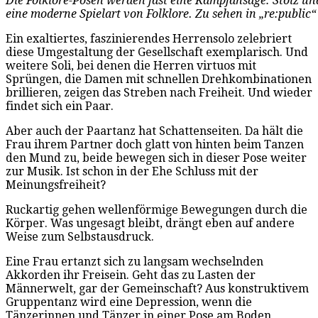
Die Folklore-Posen werden fast eine Kampfansage: Stolz 
eine moderne Spielart von Folklore. Zu sehen in „re:public
Ein exaltiertes, faszinierendes Herrensolo zelebriert
diese Umgestaltung der Gesellschaft exemplarisch. Und
weitere Soli, bei denen die Herren virtuos mit
Sprüngen, die Damen mit schnellen Drehkombinationen
brillieren, zeigen das Streben nach Freiheit. Und wieder
findet sich ein Paar.
Aber auch der Paartanz hat Schattenseiten. Da hält die
Frau ihrem Partner doch glatt von hinten beim Tanzen
den Mund zu, beide bewegen sich in dieser Pose weiter
zur Musik. Ist schon in der Ehe Schluss mit der
Meinungsfreiheit?
Ruckartig gehen wellenförmige Bewegungen durch die
Körper. Was ungesagt bleibt, drängt eben auf andere
Weise zum Selbstausdruck.
Eine Frau ertanzt sich zu langsam wechselnden
Akkorden ihr Freisein. Geht das zu Lasten der
Männerwelt, gar der Gemeinschaft? Aus konstruktivem
Gruppentanz wird eine Depression, wenn die
Tänzerinnen und Tänzer in einer Pose am Boden