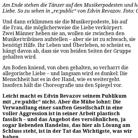
Am Ende stehen die Tänzer auf den Musikerpodesten und hal
Liebe. So zu sehen in „re:public“ von Edvin Revazov. Foto:
Und dann erklimmen sie die Musikerpodeste, bis auf
die Frau, die möglicherweise die Liebe verkörpert.
Zwei Männer heben sie an, wollen sie zwischen den
Musikertribünen aufstellen – aber sie ist zu schwach, sie
benötigt Hilfe. Ihr Leben und Überleben, so scheint es,
hängt davon ab, dass sie von beiden Seiten der Gruppe
gehalten wird.
Am Boden kniend, von oben gehalten, so verharrt die
allegorische Liebe – und langsam wird es dunkel: Die
Menschheit hat es in der Hand, wie es weitergeht.
Insofern hält die Choreografie uns den Spiegel vor.
Leicht macht es Edvin Revazov seinem Publikum
mit „re:public“ nicht. Aber die Mühe lohnt: Die
Verwandlung einer sanften Gesellschaft in eine
voller Aggression ist in seiner Arbeit plastisch
fasslich – und das Angebot des versöhnlichen, ja
sogar liebenden Handelns, das hier als Lösung am
Schluss steht, ist in der Tat das Wichtigste, was wir
haben.