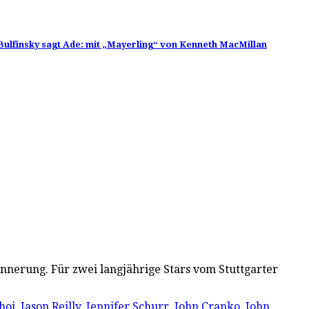
 Bulfinsky sagt Ade: mit „Mayerling“ von Kenneth MacMillan
nnerung. Für zwei langjährige Stars vom Stuttgarter
hoi
,
Jason Reilly
,
Jennifer Schurr
,
John Cranko
,
John