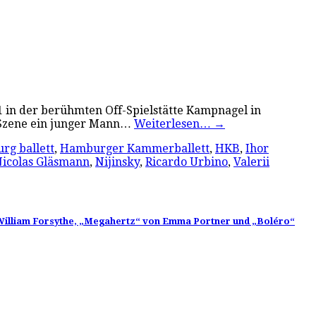
 in der berühmten Off-Spielstätte Kampnagel in
n Szene ein junger Mann…
Weiterlesen…
→
rg ballett
,
Hamburger Kammerballett
,
HKB
,
Ihor
icolas Gläsmann
,
Nijinsky
,
Ricardo Urbino
,
Valerii
on William Forsythe, „Megahertz“ von Emma Portner und „Boléro“