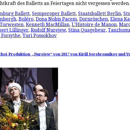
uchtkraft des Balletts an Feiertagen nicht vergessen werd
burg Ballett
,
Semperoper Ballett
,
Staatsballett Berlin
,
Stu
enbergh
,
Boléro
,
Dona Nobis Pacem
,
Dornröschen
,
Elena K
 Torwesten
,
Kenneth MacMillan
,
L'Histoire de Manon
,
Marc
ert Lillinger
,
Rudolf Nurejew
,
Stina Quagebeur
,
Tanzhomm
 Forsythe
,
Yuri Possokhov
olschoi-Produktion „Nurejew“ von 2017 von Kirill Serebrennikov und 