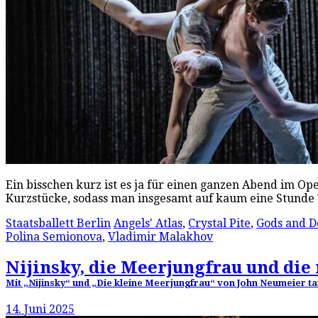
Ein bisschen kurz ist es ja für einen ganzen Abend im O
Kurzstücke, sodass man insgesamt auf kaum eine Stund
Staatsballett Berlin
Angels' Atlas
,
Crystal Pite
,
Gods and D
Polina Semionova
,
Vladimir Malakhov
Nijinsky, die Meerjungfrau und die 
Mit „Nijinsky“ und „Die kleine Meerjungfrau“ von John Neumeier tan
14. Juni 2025