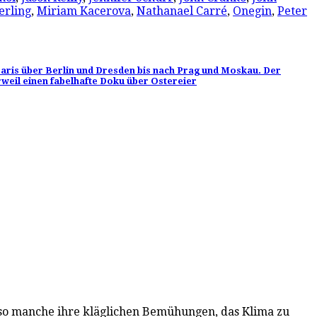
erling
,
Miriam Kacerova
,
Nathanael Carré
,
Onegin
,
Peter
Paris über Berlin und Dresden bis nach Prag und Moskau. Der
weil einen fabelhafte Doku über Ostereier
so manche ihre kläglichen Bemühungen, das Klima zu