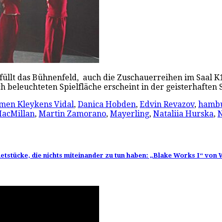
üllt das Bühnenfeld, auch die Zuschauerreihen im Saal K1
h beleuchteten Spielfläche erscheint in der geisterhafte
men Kleykens Vidal
,
Danica Hobden
,
Edvin Revazov
,
hambu
acMillan
,
Martin Zamorano
,
Mayerling
,
Nataliia Hurska
,
N
iletstücke, die nichts miteinander zu tun haben: „Blake Works I“ v