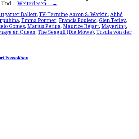
en. Und…
Weiterlesen…
→
ttgarter Ballett
,
TV-Termine
Aaron S. Watkin
,
Abbé
arpuhina
,
Emma Portner
,
Francis Poulenc
,
Glen Tetley
,
elo Gomes
,
Marius Petipa
,
Maurice Béjart
,
Mayerling
,
age an Queen
,
The Seagull (Die Möwe)
,
Ursula von der
Yuri Possokhov