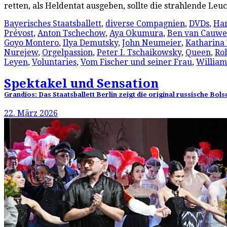
retten, als Heldentat ausgeben, sollte die strahlende Le
Bayerisches Staatsballett
,
diverse Compagnien
,
DVDs
,
Ham
Prévost
,
Anton Tschechow
,
Aya Okumura
,
Ben van Cauw
Goyo Montero
,
Ilya Demutsky
,
John Neumeier
,
Katharina
Nurejew
,
Orgelpassion
,
Peter I. Tschaikowsky
,
Queen
,
Rob
Leyen
,
Voluntaries
,
Vom Fischer und seiner Frau
,
William
Spektakel und Sensation
Grandios: Das Staatsballett Berlin zeigt die original russische B
22. März 2026