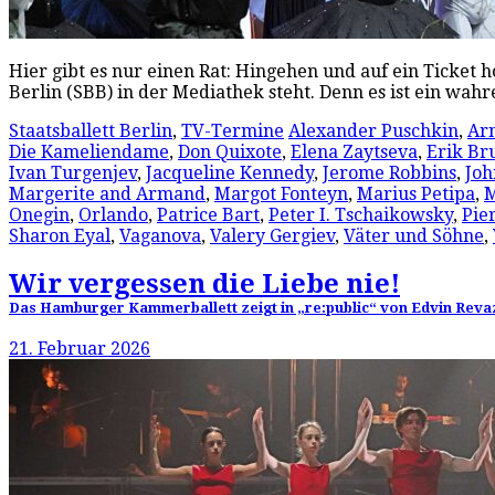
Hier gibt es nur einen Rat: Hingehen und auf ein Ticket
Berlin (SBB) in der Mediathek steht. Denn es ist ein wah
Staatsballett Berlin
,
TV-Termine
Alexander Puschkin
,
Ar
Die Kameliendame
,
Don Quixote
,
Elena Zaytseva
,
Erik Br
Ivan Turgenjev
,
Jacqueline Kennedy
,
Jerome Robbins
,
Joh
Margerite and Armand
,
Margot Fonteyn
,
Marius Petipa
,
M
Onegin
,
Orlando
,
Patrice Bart
,
Peter I. Tschaikowsky
,
Pie
Sharon Eyal
,
Vaganova
,
Valery Gergiev
,
Väter und Söhne
,
Wir vergessen die Liebe nie!
Das Hamburger Kammerballett zeigt in „re:public“ von Edvin Reva
21. Februar 2026