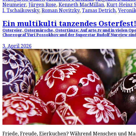
Neumeier
,
Jürgen Rose
,
Kenneth MacMillan
,
Kurt-Heinz S
I. Tschaikowsky
,
Roman Novitzky
,
Tamas Detrich
,
Veronik
Ein multikulti tanzendes Osterfest
Ostereier, Ostermärsche, Ostertänze: Auf arte.tv und in vielen Op
Choreograf Yuri Possokhov und der Superstar Rudolf Nurejew sind 
3. April 2026
Friede, Freude, Eierkuchen? Während Menschen und Masc