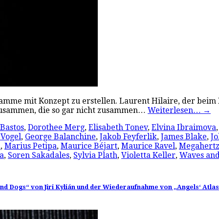
gramme mit Konzept zu erstellen. Laurent Hilaire, der beim 
 zusammen, die so gar nicht zusammen…
Weiterlesen…
→
 Bastos
,
Dorothee Merg
,
Elisabeth Tonev
,
Elvina Ibraimova
Vogel
,
George Balanchine
,
Jakob Feyferlik
,
James Blake
,
J
a
,
Marius Petipa
,
Maurice Béjart
,
Maurice Ravel
,
Megahert
a
,
Soren Sakadales
,
Sylvia Plath
,
Violetta Keller
,
Waves and
and Dogs“ von Jiri Kylián und der Wiederaufnahme von „Angels‘ Atlas“