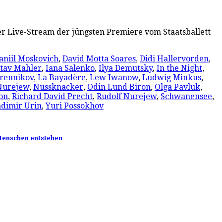
er Live-Stream der jüngsten Premiere vom Staatsballett
aniil Moskovich
,
David Motta Soares
,
Didi Hallervorden
,
tav Mahler
,
Iana Salenko
,
Ilya Demutsky
,
In the Night
,
brennikov
,
La Bayadère
,
Lew Iwanow
,
Ludwig Minkus
,
Nurejew
,
Nussknacker
,
Odin Lund Biron
,
Olga Pavluk
,
on
,
Richard David Precht
,
Rudolf Nurejew
,
Schwanensee
,
dimir Urin
,
Yuri Possokhov
 Menschen entstehen