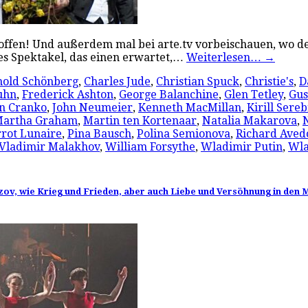
 hoffen! Und außerdem mal bei arte.tv vorbeischauen, wo d
res Spektakel, das einen erwartet,…
Weiterlesen…
→
nold Schönberg
,
Charles Jude
,
Christian Spuck
,
Christie's
,
D
uhn
,
Frederick Ashton
,
George Balanchine
,
Glen Tetley
,
Gus
n Cranko
,
John Neumeier
,
Kenneth MacMillan
,
Kirill Sere
artha Graham
,
Martin ten Kortenaar
,
Natalia Makarova
,
rrot Lunaire
,
Pina Bausch
,
Polina Semionova
,
Richard Aved
Vladimir Malakhov
,
William Forsythe
,
Wladimir Putin
,
Wla
zov, wie Krieg und Frieden, aber auch Liebe und Versöhnung in den