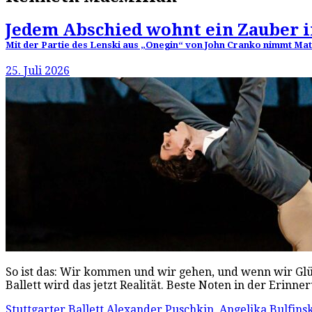
Jedem Abschied wohnt ein Zauber 
Mit der Partie des Lenski aus „Onegin“ von John Cranko nimmt Matt
25. Juli 2026
So ist das: Wir kommen und wir gehen, und wenn wir Glüc
Ballett wird das jetzt Realität. Beste Noten in der Erinn
Stuttgarter Ballett
Alexander Puschkin
,
Angelika Bulfins