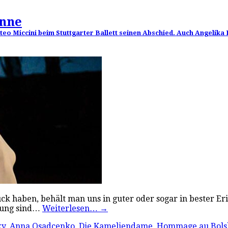
inne
eo Miccini beim Stuttgarter Ballett seinen Abschied. Auch Angelika
k haben, behält man uns in guter oder sogar in bester Eri
erung sind…
Weiterlesen…
→
ky
,
Anna Osadcenko
,
Die Kameliendame
,
Hommage au Bols