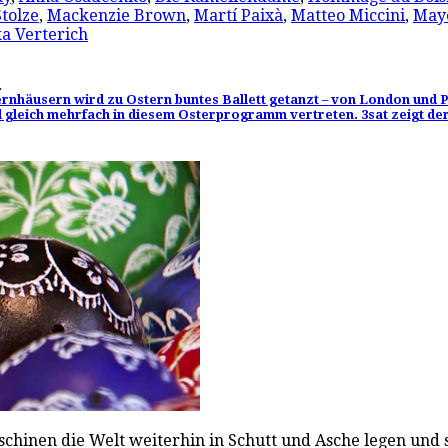
tolze
,
Mackenzie Brown
,
Martí Paixà
,
Matteo Miccini
,
May
a Verterich
!
ernhäusern wird zu Ostern buntes Ballett getanzt – von London und 
gleich mehrfach in diesem Osterprogramm vertreten. 3sat zeigt der
hinen die Welt weiterhin in Schutt und Asche legen und 