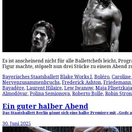
Es ist anscheinend nicht für alle Ballettchefs leicht, Pro
Figur machte, stöpselt nun drei Stücke zu einem Abend
Bayerisches Staatsballett
Blake Works I
,
Boléro
,
Caroline
Nervenzusammenbruchs
,
Frederick Ashton
,
Friedemann 
Bayadère
,
Laurent Hilaire
,
Lew Iwanow
,
Maja Plisetzkaj
Almodóvar
,
Polina Semionova
,
Roberto Bolle
,
Robin Stron
Ein guter halber Abend
Das Staatsballett Berlin gönnt sich eine halbe Premiere mit „Gods 
30. Juni 2025