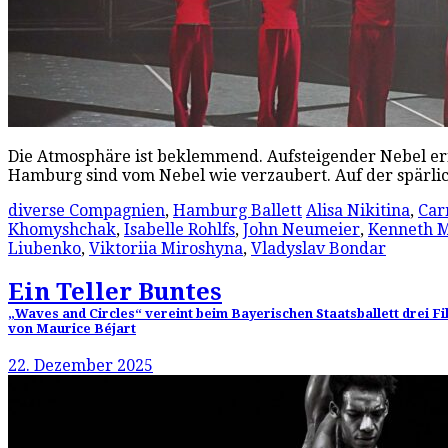
Die Atmosphäre ist beklemmend. Aufsteigender Nebel erf
Hamburg sind vom Nebel wie verzaubert. Auf der spärlic
diverse Compagnien
,
Hamburg Ballett
Alisa Nikitina
,
Car
Khomyshchak
,
Isabelle Rohlfs
,
John Neumeier
,
Kenneth M
Liubenko
,
Viktoriia Miroshyna
,
Vladyslav Bondar
Ein Teller Buntes
„Waves and Circles“ vereint beim Bayerischen Staatsballett drei F
von Maurice Béjart
22. Dezember 2025