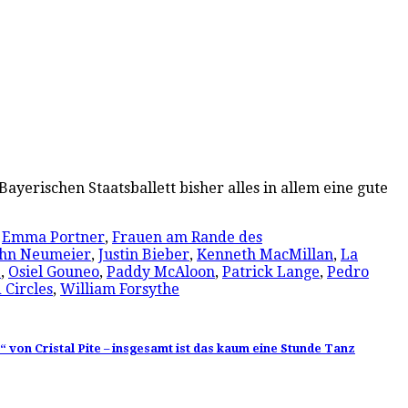
Bayerischen Staatsballett bisher alles in allem eine gute
,
Emma Portner
,
Frauen am Rande des
ohn Neumeier
,
Justin Bieber
,
Kenneth MacMillan
,
La
z
,
Osiel Gouneo
,
Paddy McAloon
,
Patrick Lange
,
Pedro
 Circles
,
William Forsythe
 von Cristal Pite – insgesamt ist das kaum eine Stunde Tanz