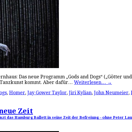
pernhaus: Das neue Programm „Gods and Dogs“ („Götter und 
e Tanzkunst kommt. Aber dafür…
Weiterlesen…
→
ogs
,
Homer
,
Jay Gower Taylor
,
Jiri Kylian
,
John Neumeier
,
neue Zeit
zt das Hamburg Ballett in seine Zeit der Befreiung – ohne Peter Lau