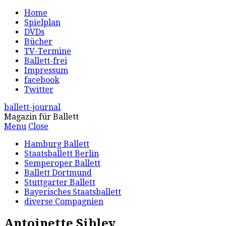
Home
Spielplan
DVDs
Bücher
TV-Termine
Ballett-frei
Impressum
facebook
Twitter
ballett-journal
Magazin für Ballett
Menu
Close
Hamburg Ballett
Staatsballett Berlin
Semperoper Ballett
Ballett Dortmund
Stuttgarter Ballett
Bayerisches Staatsballett
diverse Compagnien
Antoinette Sibley