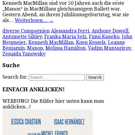
Kenneth MacMillan und vor 50 Jahren auch die erste
„Manon“ in MacMillans gleichnamigem Ballett war.
Gestern Abend, an ihrem Jubiläumsgeburtstag, war sie
als…
Weiterlesen…
→
diverse Compagnien
Alessandra Ferri
,
Anthony Dowell
,
Antoinette Sibley
,
Franka Maria Selz
,
Fumi Kaneko
,
John
Neumeier
,
Kenneth MacMillan
,
Koen Kessels
,
Leanne
Benjamin
,
Manon
,
Melissa Hamilton
,
Vadim Muntagirov
,
Zenaida Yanowsky
Suche
Search for:
EINFACH ANKLICKEN!
WERBUNG! Die Bilder hier unten kann man
anklicken...!