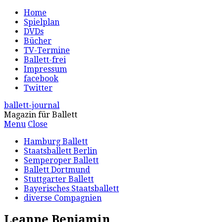
Home
Spielplan
DVDs
Bücher
TV-Termine
Ballett-frei
Impressum
facebook
Twitter
ballett-journal
Magazin für Ballett
Menu
Close
Hamburg Ballett
Staatsballett Berlin
Semperoper Ballett
Ballett Dortmund
Stuttgarter Ballett
Bayerisches Staatsballett
diverse Compagnien
Leanne Benjamin