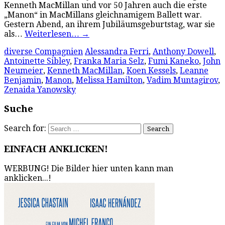
Kenneth MacMillan und vor 50 Jahren auch die erste
„Manon“ in MacMillans gleichnamigem Ballett war.
Gestern Abend, an ihrem Jubiläumsgeburtstag, war sie
als…
Weiterlesen…
→
diverse Compagnien
Alessandra Ferri
,
Anthony Dowell
,
Antoinette Sibley
,
Franka Maria Selz
,
Fumi Kaneko
,
John
Neumeier
,
Kenneth MacMillan
,
Koen Kessels
,
Leanne
Benjamin
,
Manon
,
Melissa Hamilton
,
Vadim Muntagirov
,
Zenaida Yanowsky
Suche
Search for:
EINFACH ANKLICKEN!
WERBUNG! Die Bilder hier unten kann man
anklicken...!