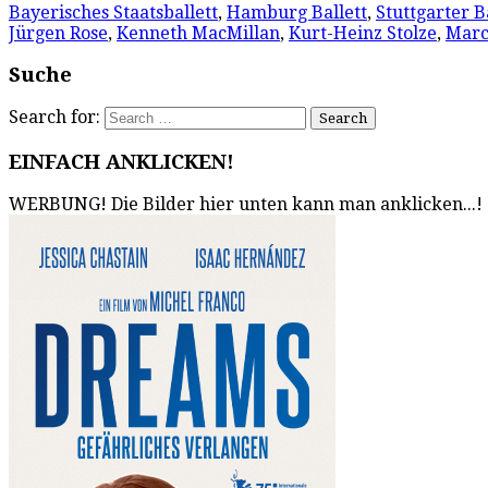
Bayerisches Staatsballett
,
Hamburg Ballett
,
Stuttgarter B
Jürgen Rose
,
Kenneth MacMillan
,
Kurt-Heinz Stolze
,
Marc
Suche
Search for:
EINFACH ANKLICKEN!
WERBUNG! Die Bilder hier unten kann man anklicken...!