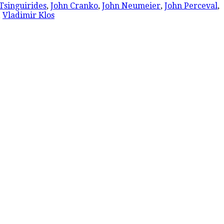
Tsinguirides
,
John Cranko
,
John Neumeier
,
John Perceval
,
,
Vladimir Klos