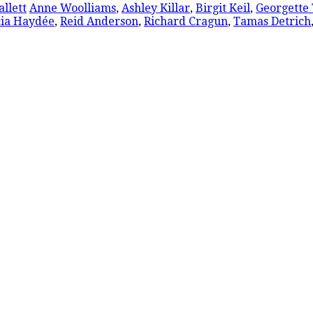
allett
Anne Woolliams
,
Ashley Killar
,
Birgit Keil
,
Georgette 
ia Haydée
,
Reid Anderson
,
Richard Cragun
,
Tamas Detrich