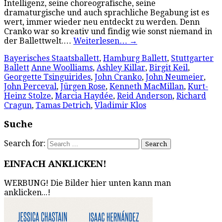
Intelligenz, seine choreografische, seine
dramaturgische und auch sprachliche Begabung ist es
wert, immer wieder neu entdeckt zu werden. Denn
Cranko war so kreativ und findig wie sonst niemand in
der Ballettwelt.…
Weiterlesen…
→
Bayerisches Staatsballett
,
Hamburg Ballett
,
Stuttgarter
Ballett
Anne Woolliams
,
Ashley Killar
,
Birgit Keil
,
Georgette Tsinguirides
,
John Cranko
,
John Neumeier
,
John Perceval
,
Jürgen Rose
,
Kenneth MacMillan
,
Kurt-
Heinz Stolze
,
Marcia Haydée
,
Reid Anderson
,
Richard
Cragun
,
Tamas Detrich
,
Vladimir Klos
Suche
Search for:
EINFACH ANKLICKEN!
WERBUNG! Die Bilder hier unten kann man
anklicken...!