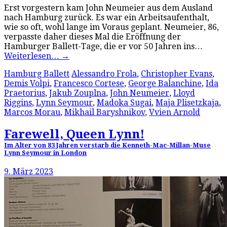
Erst vorgestern kam John Neumeier aus dem Ausland
nach Hamburg zurück. Es war ein Arbeitsaufenthalt,
wie so oft, wohl lange im Voraus geplant. Neumeier, 86,
verpasste daher dieses Mal die Eröffnung der
Hamburger Ballett-Tage, die er vor 50 Jahren ins…
Weiterlesen…
→
Hamburg Ballett
Alessandro Frola
,
Christopher Evans
,
Demis Volpi
,
Francesco Cortese
,
George Balanchine
,
Ida
Praetorius
,
Jakub Zouplna
,
John Neumeier
,
Lloyd
Riggins
,
Lynn Seymour
,
Madoka Sugai
,
Maja Plisetzkaja
,
Marcos Morau
,
Mikhail Baryshnikov
,
Vvien Arnold
Farewell, Queen Lynn!
Im Alter von 83 Jahren verstarb die Kenneth-Mac-Millan-Muse
Lynn Seymour in London
9. März 2023