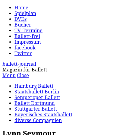
Home
Spielplan
DVDs
Bücher
TV-Termine
Ballett-frei
Impressum
facebook
Twitter
ballett-journal
Magazin für Ballett
Menu
Close
Hamburg Ballett
Staatsballett Berlin
Semperoper Ballett
Ballett Dortmund
Stuttgarter Ballett
Bayerisches Staatsballett
diverse Compagnien
Lynn Seymour