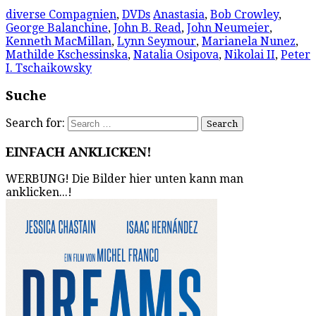
diverse Compagnien
,
DVDs
Anastasia
,
Bob Crowley
,
George Balanchine
,
John B. Read
,
John Neumeier
,
Kenneth MacMillan
,
Lynn Seymour
,
Marianela Nunez
,
Mathilde Kschessinska
,
Natalia Osipova
,
Nikolai II
,
Peter
I. Tschaikowsky
Suche
Search for:
EINFACH ANKLICKEN!
WERBUNG! Die Bilder hier unten kann man
anklicken...!