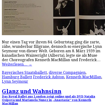
Nur einen Tag vor ihrem 84. Geburtstag ging die zarte,
zähe, wunderbar filigrane, dennoch so energische Lynn
Seymour von dieser Welt. Geboren am 8. März 1939 im
kanadischen Wainwright (Alberta), legte sie als Muse
der Choreografen Kenneth MacMillan und Frederick…
Weiterlesen…
→
Bayerisches Staatsballett
,
diverse Compagnien
,
Hamburg Ballett
Frederick Ashton
,
Kenneth MacMillan
,
Lynn Seymour
Glanz und Wahnsinn
Das Royal Ballet aus London zeigt online und als DVD Natalia
Osipova und Marianela Nunez in „Anastasia“ von Kenneth
MacMillan