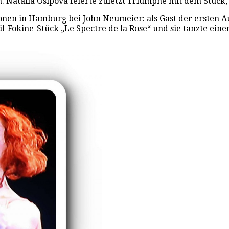
. Natalia Osipova feierte zuletzt Triumphe mit dem Stück, a
ionen in Hamburg bei John Neumeier: als Gast der ersten Au
-Fokine-Stück „Le Spectre de la Rose“ und sie tanzte eine