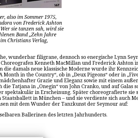
er, also im Sommer 1975,
sadora von Frederick Ashton
 Wer sie tanzen sah, wird sie
hlenen Band „Zehn Jahre
im Christians Verlag,
zähe, wunderbar filigrane, dennoch so energische Lynn Se
r Choreografen Kenneth MacMillan und Frederick Ashton in
em die damals neue klassische Moderne wurde ihr Kennzeich
A Month in the Country“, ob in „Deux Pigeons“ oder in „Fiv
mädchenhafter Grazie und Eleganz sowie mit einem außer
h die Tatjana in „Onegin“ von John Cranko, und auf Galas s
spektakulär in Erscheinung. Später choreografierte sie se
n Staatsballett in München – und sie verdiente sich auch 
uchsen mit dem Wunder der Tanzkunst der Seymour auf:
lbaren Ballerinen des letzten Jahrhunderts.