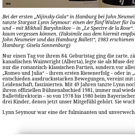
Bei der ersten „Nijinsky-Gala“ in Hamburg bei John Neumei
tanzte Stargast Lynn Seymour: einen der fünf Walzer für I
und – mit Mikhail Baryshnikov – in „Le Spectre de la Rose“.
kaum vergessen können. (Faksimile aus dem hiermit empfo
John Neumeier und das Hamburg Ballett“, 1983 erschienen 
Hamburg: Gisela Sonnenburg)
Nur einen Tag vor ihrem 84. Geburtstag ging die zarte, 
kanadischen Wainwright (Alberta), legte sie als Muse de
nur die romantisch-klassischen Partien, sondern vor all
„Romeo und Julia“ – ihrem ersten Riesenerfolg – oder in „
entschieden ausdrucksstarken Bewegungen, vereint mit 
Leidenschaft, faszinierten. Mit 49 Jahren tanzte Lynn noc
ihrem offiziellen Bühnenabschied 1981, immer mal wieder 
Ballettdirektorin – so von 1978 bis 1980 beim Bayerische
drei Kinder, denen jetzt unser Mitgefühl gehört. Sie w
Lynn Seymour war eine der fulminanten und unverwechse