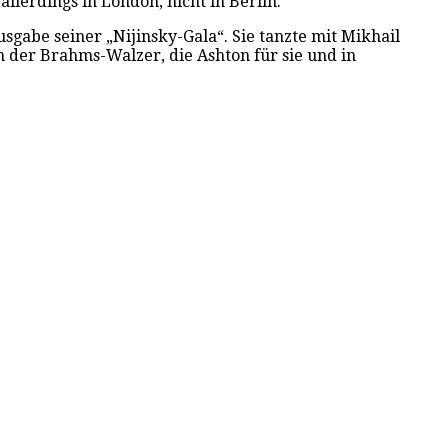
llerdings in London, nicht in Berlin.
sgabe seiner „Nijinsky-Gala“. Sie tanzte mit Mikhail
n der Brahms-Walzer, die Ashton für sie und in