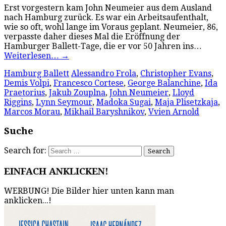
Erst vorgestern kam John Neumeier aus dem Ausland
nach Hamburg zurück. Es war ein Arbeitsaufenthalt,
wie so oft, wohl lange im Voraus geplant. Neumeier, 86,
verpasste daher dieses Mal die Eröffnung der
Hamburger Ballett-Tage, die er vor 50 Jahren ins…
Weiterlesen…
→
Hamburg Ballett
Alessandro Frola
,
Christopher Evans
,
Demis Volpi
,
Francesco Cortese
,
George Balanchine
,
Ida
Praetorius
,
Jakub Zouplna
,
John Neumeier
,
Lloyd
Riggins
,
Lynn Seymour
,
Madoka Sugai
,
Maja Plisetzkaja
,
Marcos Morau
,
Mikhail Baryshnikov
,
Vvien Arnold
Suche
Search for:
EINFACH ANKLICKEN!
WERBUNG! Die Bilder hier unten kann man
anklicken...!