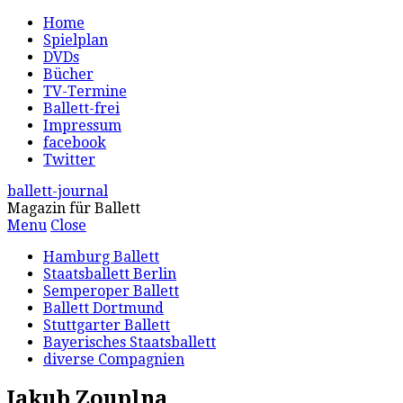
Home
Spielplan
DVDs
Bücher
TV-Termine
Ballett-frei
Impressum
facebook
Twitter
ballett-journal
Magazin für Ballett
Menu
Close
Hamburg Ballett
Staatsballett Berlin
Semperoper Ballett
Ballett Dortmund
Stuttgarter Ballett
Bayerisches Staatsballett
diverse Compagnien
Jakub Zouplna