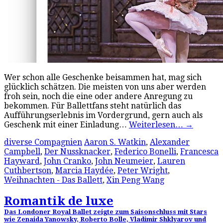
Wer schon alle Geschenke beisammen hat, mag sich
glücklich schätzen. Die meisten von uns aber werden
froh sein, noch die eine oder andere Anregung zu
bekommen. Für Ballettfans steht natürlich das
Aufführungserlebnis im Vordergrund, gern auch als
Geschenk mit einer Einladung…
Weiterlesen…
→
diverse Compagnien
Aaron S. Watkin
,
Alexander
Campbell
,
Der Nussknacker
,
Federico Bonelli
,
Francesca
Hayward
,
John Cranko
,
John Neumeier
,
Lauren
Cuthbertson
,
Marcia Haydée
,
Peter Wright
,
Weihnachten - Das Ballett
,
Xin Peng Wang
Romantik de luxe
Das Londoner Royal Ballet zeigte zum Saisonschluss mit Stars
wie Zenaida Yanowsky, Roberto Bolle, Vladimir Shklyarov und