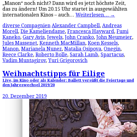
„Manon“ noch nicht? Dann wird es jetzt höchste Zeit,
das zu ändern! Um 20.15 Uhr startet in ausgewählten
internationalen Kinos – auch…
Weiterlesen…
→
diverse Compagnien
Alexander Campbell
,
Andreas
Morell
,
Die Kameliendame
,
Francesca Hayward
,
Fumi
Kaneko
,
Gary Avis
,
Jewels
,
John Cranko
,
John Neumeier
,
Jules Massenet
,
Kenneth MacMillan
,
Koen Kessels
,
Manon
,
Marianela Nunez
,
Natalia Osipova
,
Onegin
,
Reece Clarke
,
Roberto Bolle
,
Sarah Lamb
,
Spartacus
,
Vadim Muntagirov
,
Yuri Grigorovich
Weihnachtstipps für Eilige
Live, im Kino oder als Kalender: Ballett versüßt die Feiertage und
den Jahreswechsel 2019/20
20. Dezember 2019