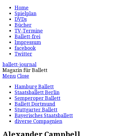
Home
Spielplan
DVDs
Bücher
TV-Termine
Ballett-frei
Impressum
facebook
Twitter
ballett-journal
Magazin für Ballett
Menu
Close
Hamburg Ballett
Staatsballett Berlin
Semperoper Ballett
Ballett Dortmund
Stuttgarter Ballett
Bayerisches Staatsballett
diverse Compagnien
Alexander Campbell