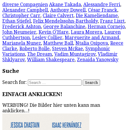
diverse Compagnien
Akane Takada
,
Alessandre Ferri
,
Alexander Campbell
,
Anthony Dowell
,
César Franck
,
Christopher Carr
,
Claire Calvert
,
Die Kameliendame
,
Ethan Stiefel
,
Felix Mendelssohn-Bartholdy
,
Franz Liszt
,
Frederick Ashton
,
George Balanchine
,
Herman Cornejo
,
John Neumeier
,
Kevin O'Hare
,
Laura Morera
,
Lauren
Cuthbertson
,
Lesley Collier
,
Marguerite and Armand
,
Marianela Nunez
,
Matthew Ball
,
Ntalia Osipova
,
Reece
Clarke
,
Roberto Bolle
,
Steven McRae
,
Symphonic
Variations
,
The Dream
,
Vadim Muntagirov
,
Vladimir
Shklyarov
,
William Shakespeare
,
Zenaida Yanowsky
Suche
Search for:
EINFACH ANKLICKEN!
WERBUNG! Die Bilder hier unten kann man
anklicken...!