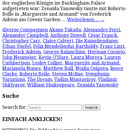
der englischen Königin im Buckingham Palace
aufgetreten war: Zenaida Yanowsky tanzte mit Roberto
Bolle in „Marguerite and Armand“ von Frederick
Ashton am Covent Garden.…
Weiterlesen…
→
diverse Compagnien
Akane Takada
,
Alessandre Ferri
,
Alexander Campbell
,
Anthony Dowell
,
César Franck
,
Christopher Carr
,
Claire Calvert
,
Die Kameliendame
,
Ethan Stiefel
,
Felix Mendelssohn-Bartholdy
,
Franz Liszt
,
Frederick Ashton
,
George Balanchine
,
Herman Cornejo
,
John Neumeier
,
Kevin O'Hare
,
Laura Morera
,
Lauren
Cuthbertson
,
Lesley Collier
,
Marguerite and Armand
,
Marianela Nunez
,
Matthew Ball
,
Ntalia Osipova
,
Reece
Clarke
,
Roberto Bolle
,
Steven McRae
,
Symphonic
Variations
,
The Dream
,
Vadim Muntagirov
,
Vladimir
Shklyarov
,
William Shakespeare
,
Zenaida Yanowsky
Suche
Search for:
EINFACH ANKLICKEN!