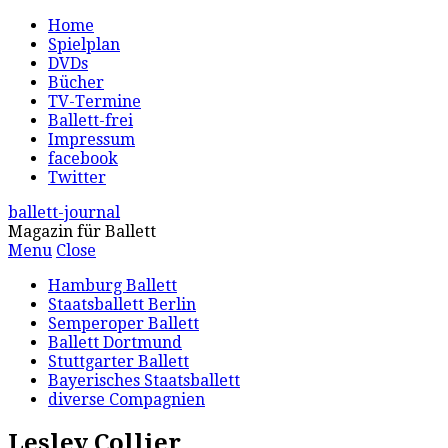
Home
Spielplan
DVDs
Bücher
TV-Termine
Ballett-frei
Impressum
facebook
Twitter
ballett-journal
Magazin für Ballett
Menu
Close
Hamburg Ballett
Staatsballett Berlin
Semperoper Ballett
Ballett Dortmund
Stuttgarter Ballett
Bayerisches Staatsballett
diverse Compagnien
Lesley Collier