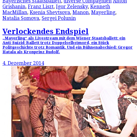
Bayerisches Staatsballett
,
diverse Compagnien
Anton
Grishanin
,
Franz Liszt
,
Igor Zelensky
,
Kenneth
MacMillan
,
Ksenia Shevtsova
,
Manon
,
Mayerling
,
Natalia Somova
,
Sergei Polunin
Verlockendes Endspiel
„Mayerling“ als Livestream mit dem Wiener Staatsballett: ein
Anti-Suizid-Ballett trotz Doppelselbstmord, ein Stück
Politgeschichte trotz Romantik. Und ein Bühnenabschied: Gregor
Hatala als Kronprinz Rudolf.
4. Dezember 2014