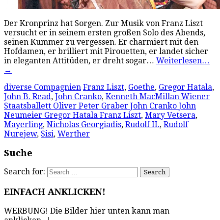
Der Kronprinz hat Sorgen. Zur Musik von Franz Liszt
versucht er in seinem ersten großen Solo des Abends,
seinen Kummer zu vergessen. Er charmiert mit den
Hofdamen, er brilliert mit Pirouetten, er landet sicher
in eleganten Attitüden, er dreht sogar…
Weiterlesen…
→
diverse Compagnien
Franz Liszt
,
Goethe
,
Gregor Hatala
,
John B. Read
,
John Cranko
,
Kenneth MacMillan Wiener
Staatsballett Oliver Peter Graber John Cranko John
Neumeier Gregor Hatala Franz Liszt
,
Mary Vetsera
,
Mayerling
,
Nicholas Georgiadis
,
Rudolf II.
,
Rudolf
Nurejew
,
Sisi
,
Werther
Suche
Search for:
EINFACH ANKLICKEN!
WERBUNG! Die Bilder hier unten kann man