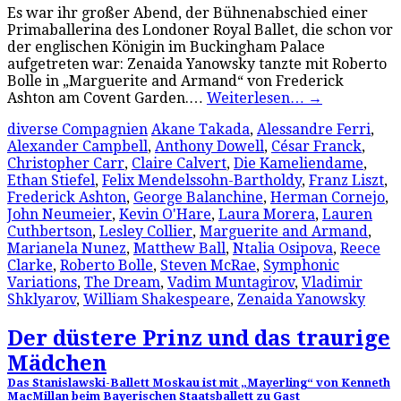
Es war ihr großer Abend, der Bühnenabschied einer
Primaballerina des Londoner Royal Ballet, die schon vor
der englischen Königin im Buckingham Palace
aufgetreten war: Zenaida Yanowsky tanzte mit Roberto
Bolle in „Marguerite and Armand“ von Frederick
Ashton am Covent Garden.…
Weiterlesen…
→
diverse Compagnien
Akane Takada
,
Alessandre Ferri
,
Alexander Campbell
,
Anthony Dowell
,
César Franck
,
Christopher Carr
,
Claire Calvert
,
Die Kameliendame
,
Ethan Stiefel
,
Felix Mendelssohn-Bartholdy
,
Franz Liszt
,
Frederick Ashton
,
George Balanchine
,
Herman Cornejo
,
John Neumeier
,
Kevin O'Hare
,
Laura Morera
,
Lauren
Cuthbertson
,
Lesley Collier
,
Marguerite and Armand
,
Marianela Nunez
,
Matthew Ball
,
Ntalia Osipova
,
Reece
Clarke
,
Roberto Bolle
,
Steven McRae
,
Symphonic
Variations
,
The Dream
,
Vadim Muntagirov
,
Vladimir
Shklyarov
,
William Shakespeare
,
Zenaida Yanowsky
Der düstere Prinz und das traurige
Mädchen
Das Stanislawski-Ballett Moskau ist mit „Mayerling“ von Kenneth
MacMillan beim Bayerischen Staatsballett zu Gast