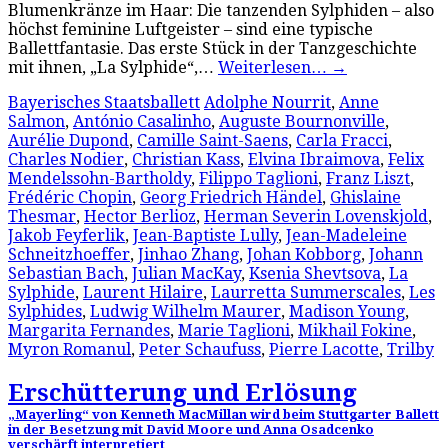
Blumenkränze im Haar: Die tanzenden Sylphiden – also
höchst feminine Luftgeister – sind eine typische
Ballettfantasie. Das erste Stück in der Tanzgeschichte
mit ihnen, „La Sylphide“,…
Weiterlesen…
→
Bayerisches Staatsballett
Adolphe Nourrit
,
Anne
Salmon
,
António Casalinho
,
Auguste Bournonville
,
Aurélie Dupond
,
Camille Saint-Saens
,
Carla Fracci
,
Charles Nodier
,
Christian Kass
,
Elvina Ibraimova
,
Felix
Mendelssohn-Bartholdy
,
Filippo Taglioni
,
Franz Liszt
,
Frédéric Chopin
,
Georg Friedrich Händel
,
Ghislaine
Thesmar
,
Hector Berlioz
,
Herman Severin Lovenskjold
,
Jakob Feyferlik
,
Jean-Baptiste Lully
,
Jean-Madeleine
Schneitzhoeffer
,
Jinhao Zhang
,
Johan Kobborg
,
Johann
Sebastian Bach
,
Julian MacKay
,
Ksenia Shevtsova
,
La
Sylphide
,
Laurent Hilaire
,
Laurretta Summerscales
,
Les
Sylphides
,
Ludwig Wilhelm Maurer
,
Madison Young
,
Margarita Fernandes
,
Marie Taglioni
,
Mikhail Fokine
,
Myron Romanul
,
Peter Schaufuss
,
Pierre Lacotte
,
Trilby
Erschütterung und Erlösung
„Mayerling“ von Kenneth MacMillan wird beim Stuttgarter Ballett
in der Besetzung mit David Moore und Anna Osadcenko
verschärft interpretiert