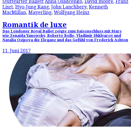
Stuttgarter Ballett
Anna Osadcenko
,
David moore
,
Franz
Liszt
,
Hyo-Jung Kang
,
John Lanchbery
,
Kenneth
MacMillan
,
Mayerling
,
Wolfgang Heinz
Romantik de luxe
Das Londoner Royal Ballet zeigte zum Saisonschluss mit Stars
wie Zenaida Yanowsky, Roberto Bolle, Vladimir Shklyarov und
Natalia Osipova die Eleganz und das Gefühl von Frederick Ashton
11. Juni 2017