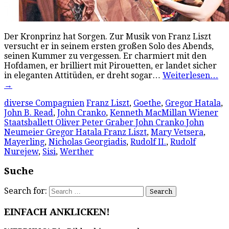
Der Kronprinz hat Sorgen. Zur Musik von Franz Liszt
versucht er in seinem ersten großen Solo des Abends,
seinen Kummer zu vergessen. Er charmiert mit den
Hofdamen, er brilliert mit Pirouetten, er landet sicher
in eleganten Attitüden, er dreht sogar…
Weiterlesen…
→
diverse Compagnien
Franz Liszt
,
Goethe
,
Gregor Hatala
,
John B. Read
,
John Cranko
,
Kenneth MacMillan Wiener
Staatsballett Oliver Peter Graber John Cranko John
Neumeier Gregor Hatala Franz Liszt
,
Mary Vetsera
,
Mayerling
,
Nicholas Georgiadis
,
Rudolf II.
,
Rudolf
Nurejew
,
Sisi
,
Werther
Suche
Search for:
EINFACH ANKLICKEN!